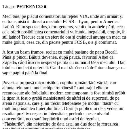
Tănase
PETRENCO ■
Meci tare, pe placul comentatorului rețelei VIX, unde am urmărt și
eu transmisia în direct a meciului FCSB – Lyon, pentru America
Latină. Ritm spectaculos, efort generos, venit din ambele părți, ceea
ce a oferit posibilitatea comentariului vulcanic, inegalabil, eruptiv, în
stil latino! Trecuse cam un sfert de ora și crainicul anunța un meci cu
multe goluri, ceea ce, din păcate pentru FCSB, s-a și confirmat.
A fost un basm frumos, recitat cu multă pasiune de papu Becali.
Până și piticul Băluță devenea, după pauză, favoritul Albei ca
Zăpada, când înscria nesperat pe fila cu numărul 69 a meciului. Dar,
totul s-a încheiat nefericit. Când mai rămăseseră de întors doar șase-
șapte pagini până la final.
Povestea propusă microbistilor, copiilor români fără vârstă, care
anunța reintrarea unei echipe românești în anturajul elitelor
recunoscute ale fotbalului modern contemporan, a fost trimisă grăbit
la tipar. A fost o grabă manisfestată de altfel și de suporterii de pe
arena națională, care și-au trecut telefoanele pe modul “flash” cu
mult timp înaintea fluierului final. Dorința publicului de a vedea un
rezultat pozitiv creștea în intensitate, periculos peste nivelul
concentrării, necesară împlinirii unui astfel de rezultat.
“Flashurile”, din nefericire de data asta, au dus doar la retrezirea