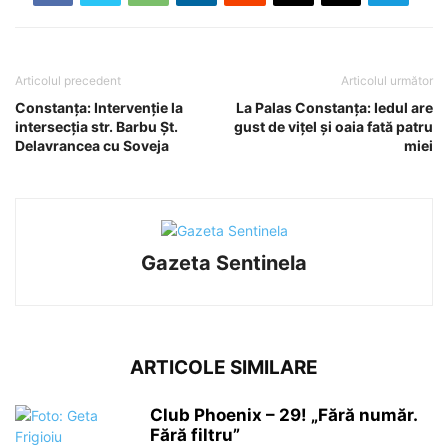
Articolul precedent
Articolul următor
Constanța: Intervenție la
La Palas Constanța: Iedul are
intersecția str. Barbu Șt.
gust de vițel și oaia fată patru
Delavrancea cu Soveja
miei
Gazeta Sentinela
ARTICOLE SIMILARE
Club Phoenix – 29! „Fără număr.
Fără filtru”