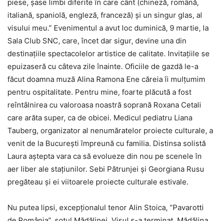
piese, șase limbi diferite în care cânt (chineză, română,
italiană, spaniolă, engleză, franceză) și un singur glas, al
visului meu.” Evenimentul a avut loc duminică, 9 martie, la
Sala Club SNC, care, încet dar sigur, devine una din
destinațiile spectacolelor artistice de calitate. Invitațiile se
epuizaseră cu câteva zile înainte. Oficiile de gazdă le-a
făcut doamna muză Alina Ramona Ene căreia îi mulțumim
pentru ospitalitate. Pentru mine, foarte plăcută a fost
reîntâlnirea cu valoroasa noastră soprană Roxana Cetali
care arăta super, ca de obicei. Medicul pediatru Liana
Tauberg, organizator al nenumăratelor proiecte culturale, a
venit de la București împreună cu familia. Distinsa solistă
Laura aștepta vara ca să evolueze din nou pe scenele în
aer liber ale stațiunilor. Sebi Pătrunjei și Georgiana Rusu
pregăteau și ei viitoarele proiecte culturale estivale.
Nu putea lipsi, excepționalul tenor Alin Stoica, “Pavarotti
de România”, soțul Mădălinei. Visul s-a terminat, Mădălina