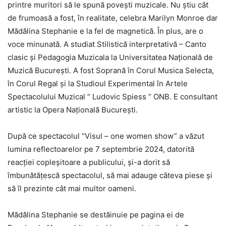
printre muritori să le spună povești muzicale. Nu știu cât
de frumoasă a fost, în realitate, celebra Marilyn Monroe dar
Mădălina Stephanie e la fel de magnetică. În plus, are o
voce minunată. A studiat Stilistică interpretativă – Canto
clasic și Pedagogia Muzicala la Universitatea Națională de
Muzică București. A fost Soprană în Corul Musica Selecta,
în Corul Regal și la Studioul Experimental în Artele
Spectacolului Muzical “ Ludovic Spiess “ ONB. E consultant
artistic la Opera Națională București.
După ce spectacolul “Visul – one women show” a văzut
lumina reflectoarelor pe 7 septembrie 2024, datorită
reacției copleșitoare a publicului, și-a dorit să
îmbunătățescă spectacolul, să mai adauge câteva piese și
să îl prezinte cât mai multor oameni.
Mădălina Stephanie se destăinuie pe pagina ei de