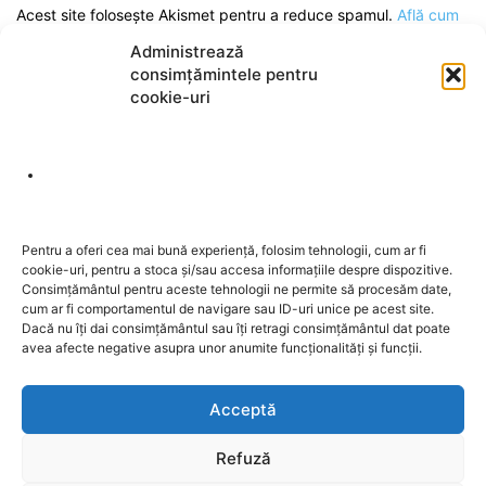
Acest site folosește Akismet pentru a reduce spamul.
Află cum
sunt procesate datele comentariilor tale
.
Administrează
consimțămintele pentru
cookie-uri
DESPRE NOI
Pentru a oferi cea mai bună experiență, folosim tehnologii, cum ar fi
cookie-uri, pentru a stoca și/sau accesa informațiile despre dispozitive.
Contactați-ne:
redactia@sentinela.ro
Consimțământul pentru aceste tehnologii ne permite să procesăm date,
cum ar fi comportamentul de navigare sau ID-uri unice pe acest site.
Dacă nu îți dai consimțământul sau îți retragi consimțământul dat poate
URMAȚI-NE
avea afecte negative asupra unor anumite funcționalități și funcții.
Acceptă
Refuză