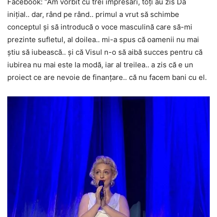
Facebook: “Am vorbit cu trei impresari, toți au zis Da
inițial.. dar, rând pe rând.. primul a vrut să schimbe
conceptul și să introducă o voce masculină care să-mi
prezinte sufletul, al doilea.. mi-a spus că oamenii nu mai
știu să iubească.. și că Visul n-o să aibă succes pentru că
iubirea nu mai este la modă, iar al treilea.. a zis că e un
proiect ce are nevoie de finanțare.. că nu facem bani cu el.