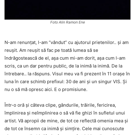
Foto Alin Ramon Ene
N-am renunțat, l-am “vândut” cu ajutorul prietenilor.. și am
reușit. Am reușit să fac pe toată lumea să se
îndrăgostească de el, așa cum mi-am dorit, așa cum l-am
scris, ca un dar pentru public, de la inimă la inimă. De la
întrebare.. la răspuns. Visul meu va fi prezent în 11 orașe în
luna în care schimb prefixul: 30 de ani și un singur VIS. Și
nu o să mă opresc aici. E o promisiune.
Într-o oră și câteva clipe, gândurile, trăirile, fericirea,
împlinirea și neîmplinirea o să vă fie ghizi în sufletul unui
artist. Vă apropii de mine, de tot ce reflectă omenia mea și
de tot ce însemn ca inimă și simțire. Cele mai cunoscute