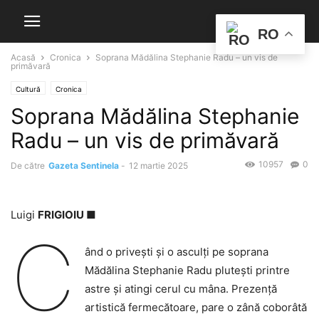
RO
Acasă
Cronica
Soprana Mădălina Stephanie Radu – un vis de
primăvară
Cultură
Cronica
Soprana Mădălina Stephanie
Radu – un vis de primăvară
10957
0
De către
Gazeta Sentinela
-
12 martie 2025
Luigi
FRIGIOIU ■
C
ând o privești și o asculți pe soprana
Mădălina Stephanie Radu plutești printre
astre și atingi cerul cu mâna. Prezență
artistică fermecătoare, pare o zână coborâtă