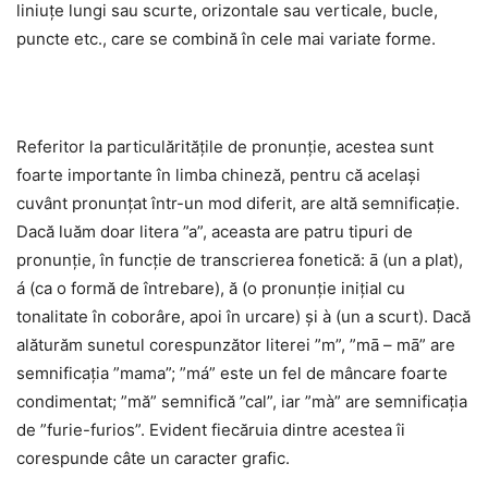
liniuțe lungi sau scurte, orizontale sau verticale, bucle,
puncte etc., care se combină în cele mai variate forme.
Referitor la particulăritățile de pronunție, acestea sunt
foarte importante în limba chineză, pentru că același
cuvânt pronunțat într-un mod diferit, are altă semnificație.
Dacă luăm doar litera ”a”, aceasta are patru tipuri de
pronunție, în funcție de transcrierea fonetică: ā (un a plat),
á (ca o formă de întrebare), ă (o pronunție inițial cu
tonalitate în coborâre, apoi în urcare) și à (un a scurt). Dacă
alăturăm sunetul corespunzător literei ”m”, ”mā – mā” are
semnificația ”mama”; ”má” este un fel de mâncare foarte
condimentat; ”mă” semnifică ”cal”, iar ”mà” are semnificația
de ”furie-furios”. Evident fiecăruia dintre acestea îi
corespunde câte un caracter grafic.