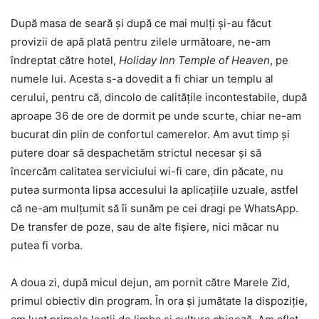
După masa de seară și după ce mai mulți și-au făcut
provizii de apă plată pentru zilele următoare, ne-am
îndreptat către hotel,
Holiday Inn Temple of Heaven
, pe
numele lui. Acesta s-a dovedit a fi chiar un templu al
cerului, pentru că, dincolo de calitățile incontestabile, după
aproape 36 de ore de dormit pe unde scurte, chiar ne-am
bucurat din plin de confortul camerelor. Am avut timp și
putere doar să despachetăm strictul necesar și să
încercăm calitatea serviciului wi-fi care, din păcate, nu
putea surmonta lipsa accesului la aplicațiile uzuale, astfel
că ne-am mulțumit să îi sunăm pe cei dragi pe WhatsApp.
De transfer de poze, sau de alte fișiere, nici măcar nu
putea fi vorba.
A doua zi, după micul dejun, am pornit către Marele Zid,
primul obiectiv din program. În ora și jumătate la dispoziție,