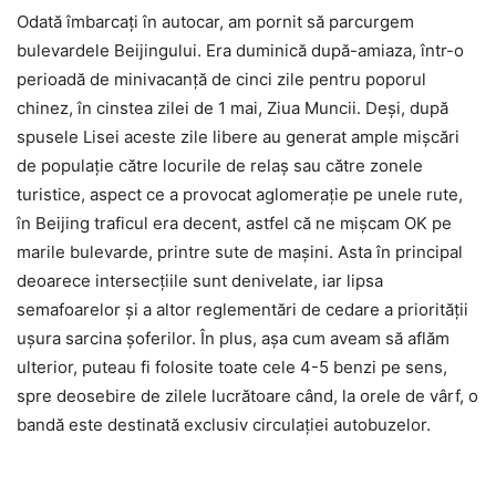
Odată îmbarcați în autocar, am pornit să parcurgem
bulevardele Beijingului. Era duminică după-amiaza, într-o
perioadă de minivacanță de cinci zile pentru poporul
chinez, în cinstea zilei de 1 mai, Ziua Muncii. Deși, după
spusele Lisei aceste zile libere au generat ample mișcări
de populație către locurile de relaș sau către zonele
turistice, aspect ce a provocat aglomerație pe unele rute,
în Beijing traficul era decent, astfel că ne mișcam OK pe
marile bulevarde, printre sute de mașini. Asta în principal
deoarece intersecțiile sunt denivelate, iar lipsa
semafoarelor și a altor reglementări de cedare a priorității
ușura sarcina șoferilor. În plus, așa cum aveam să aflăm
ulterior, puteau fi folosite toate cele 4-5 benzi pe sens,
spre deosebire de zilele lucrătoare când, la orele de vârf, o
bandă este destinată exclusiv circulației autobuzelor.