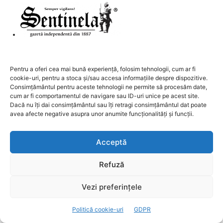
Pentru a oferi cea mai bună experiență, folosim tehnologii, cum ar fi
cookie-uri, pentru a stoca și/sau accesa informațiile despre dispozitive.
Consimțământul pentru aceste tehnologii ne permite să procesăm date,
cum ar fi comportamentul de navigare sau ID-uri unice pe acest site.
Dacă nu îți dai consimțământul sau îți retragi consimțământul dat poate
avea afecte negative asupra unor anumite funcționalități și funcții.
Acceptă
Articolul precedent
Articolul următor
Refuză
Robert Nenciu-ciu adevăr,
Candelight – Viva Vivaldi!
Nenciu-ciu informare,
Vezi preferințele
Nenciu-ciu credibilitate
Politică cookie-uri
GDPR