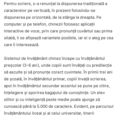
Pentru scriere, s-a renunțat la dispunerea tradițională a
caracterelor pe verticală, în prezent folosindu-se
dispunerea pe orizontală, de la stânga la dreapta. Pe
computer și pe telefon, chinezii folosesc aplicații
interactive de voce, prin care pronunță cuvântul sau prima
silabă, li se afișează variantele posibile, iar ei o aleg pe cea
care îi interesează.
Sistemul de învățământ chinez începe cu învățământul
preșcolar (3-6 ani), unde copiii sunt învățați cu predilecție
să asculte și să pronunțe corect cuvintele. În primii trei ani
de școală, în învățământul primar, copiii învață scrierea,
apoi în învățământul secundar accentul se pune pe citire,
înțelegere și sporirea bagajului de cunoștințe. Un elev
silitor și cu inteligență peste medie poate ajunge să
cunoască până la 5.000 de caractere. Evident, pe parcursul
învățământului liceal și al celui universitar, tinerii