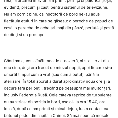
rest, la urcarea în avion am primit perniță și păturică (roșii,
evident), precum și căști pentru sistemul de televiziune.
Nu am pornit bine, că însoțitorii de bord ne-au adus
fiecăruia etuiuri în care se găseau: o pereche de papuci de
casă, o pereche de ochelari mați din pânză, periuță și pastă
de dinți și un prosopel.
Când am ajuns la înălțimea de croazieră, ni s-a servit din
nou cina, deși era trecut de miezul nopții, apoi fiecare și-a
omorât timpul cum a vrut (sau cum a putut), până la
aterizare. În total zborul a durat aproximativ nouă ore și a
decurs fără peripeții, trecând pe deasupra mai multor țări,
inclusiv Federația Rusă. Cele câteva reprize de turbulențe
nu au stricat dispoziția la bord, așa că, la ora 15.40, ora
locală, după ce am primit și micul dejun, luam contact cu
betonul pistei din capitala Chinei. Să mai spun că mesele