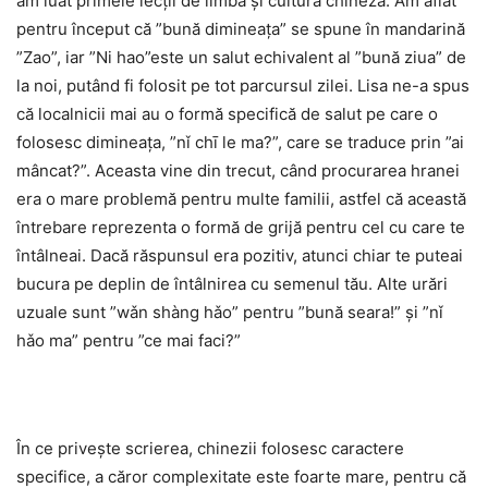
am luat primele lecții de limba și cultura chineză. Am aflat
pentru început că ”bună dimineața” se spune în mandarină
”Zao”, iar ”Ni hao”este un salut echivalent al ”bună ziua” de
la noi, putând fi folosit pe tot parcursul zilei. Lisa ne-a spus
că localnicii mai au o formă specifică de salut pe care o
folosesc dimineața, ”nǐ chī le ma?”, care se traduce prin ”ai
mâncat?”. Aceasta vine din trecut, când procurarea hranei
era o mare problemă pentru multe familii, astfel că această
întrebare reprezenta o formă de grijă pentru cel cu care te
întâlneai. Dacă răspunsul era pozitiv, atunci chiar te puteai
bucura pe deplin de întâlnirea cu semenul tău. Alte urări
uzuale sunt ”wǎn shàng hǎo” pentru ”bună seara!” și ”nǐ
hǎo ma” pentru ”ce mai faci?”
În ce privește scrierea, chinezii folosesc caractere
specifice, a căror complexitate este foarte mare, pentru că