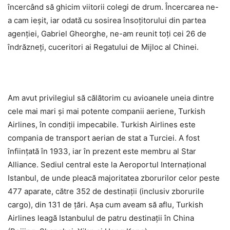
încercând să ghicim viitorii colegi de drum. Încercarea ne-
a cam ieșit, iar odată cu sosirea însoțitorului din partea
agenției, Gabriel Gheorghe, ne-am reunit toți cei 26 de
îndrăzneți, cuceritori ai Regatului de Mijloc al Chinei.
Am avut privilegiul să călătorim cu avioanele uneia dintre
cele mai mari și mai potente companii aeriene, Turkish
Airlines, în condiții impecabile. Turkish Airlines este
compania de transport aerian de stat a Turciei. A fost
înființată în 1933, iar în prezent este membru al Star
Alliance. Sediul central este la Aeroportul Internațional
Istanbul, de unde pleacă majoritatea zborurilor celor peste
477 aparate, către 352 de destinații (inclusiv zborurile
cargo), din 131 de țări. Așa cum aveam să aflu, Turkish
Airlines leagă Istanbulul de patru destinații în China