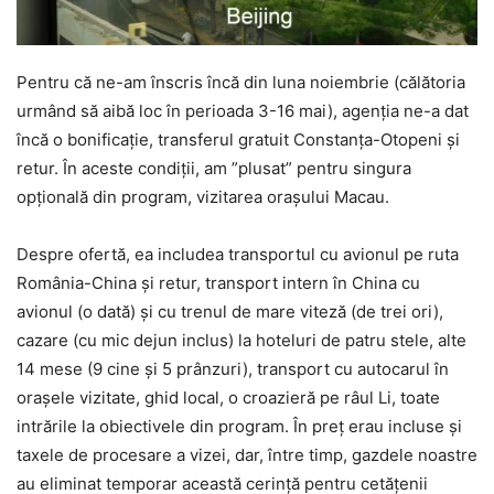
Pentru că ne-am înscris încă din luna noiembrie (călătoria
urmând să aibă loc în perioada 3-16 mai), agenția ne-a dat
încă o bonificație, transferul gratuit Constanța-Otopeni și
retur. În aceste condiții, am ”plusat” pentru singura
opțională din program, vizitarea orașului Macau.
Despre ofertă, ea includea transportul cu avionul pe ruta
România-China și retur, transport intern în China cu
avionul (o dată) și cu trenul de mare viteză (de trei ori),
cazare (cu mic dejun inclus) la hoteluri de patru stele, alte
14 mese (9 cine și 5 prânzuri), transport cu autocarul în
orașele vizitate, ghid local, o croazieră pe râul Li, toate
intrările la obiectivele din program. În preț erau incluse și
taxele de procesare a vizei, dar, între timp, gazdele noastre
au eliminat temporar această cerință pentru cetățenii