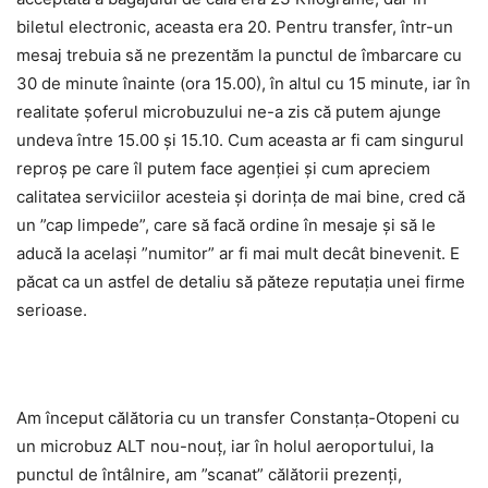
biletul electronic, aceasta era 20. Pentru transfer, într-un
mesaj trebuia să ne prezentăm la punctul de îmbarcare cu
30 de minute înainte (ora 15.00), în altul cu 15 minute, iar în
realitate șoferul microbuzului ne-a zis că putem ajunge
undeva între 15.00 și 15.10. Cum aceasta ar fi cam singurul
reproș pe care îl putem face agenției și cum apreciem
calitatea serviciilor acesteia și dorința de mai bine, cred că
un ”cap limpede”, care să facă ordine în mesaje și să le
aducă la același ”numitor” ar fi mai mult decât binevenit. E
păcat ca un astfel de detaliu să păteze reputația unei firme
serioase.
Am început călătoria cu un transfer Constanța-Otopeni cu
un microbuz ALT nou-nouț, iar în holul aeroportului, la
punctul de întâlnire, am ”scanat” călătorii prezenți,