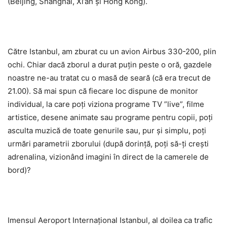
(Beijing, Shanghai, Xi’an și Hong Kong).
Către Istanbul, am zburat cu un avion Airbus 330-200, plin
ochi. Chiar dacă zborul a durat puțin peste o oră, gazdele
noastre ne-au tratat cu o masă de seară (că era trecut de
21.00). Să mai spun că fiecare loc dispune de monitor
individual, la care poți viziona programe TV ”live”, filme
artistice, desene animate sau programe pentru copii, poți
asculta muzică de toate genurile sau, pur și simplu, poți
urmări parametrii zborului (după dorință, poți să-ți crești
adrenalina, vizionând imagini în direct de la camerele de
bord)?
Imensul Aeroport Internațional Istanbul, al doilea ca trafic