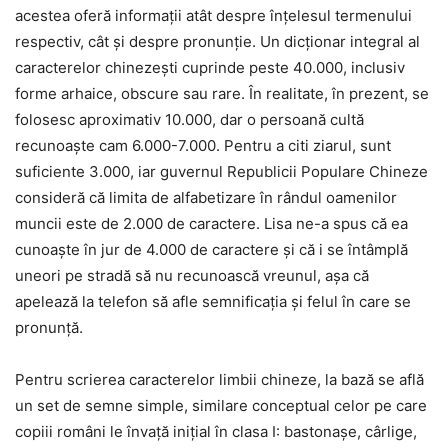
acestea oferă informații atât despre înțelesul termenului
respectiv, cât și despre pronunție. Un dicționar integral al
caracterelor chinezești cuprinde peste 40.000, inclusiv
forme arhaice, obscure sau rare. În realitate, în prezent, se
folosesc aproximativ 10.000, dar o persoană cultă
recunoaște cam 6.000-7.000. Pentru a citi ziarul, sunt
suficiente 3.000, iar guvernul Republicii Populare Chineze
consideră că limita de alfabetizare în rândul oamenilor
muncii este de 2.000 de caractere. Lisa ne-a spus că ea
cunoaște în jur de 4.000 de caractere și că i se întâmplă
uneori pe stradă să nu recunoască vreunul, așa că
apelează la telefon să afle semnificația și felul în care se
pronunță.
Pentru scrierea caracterelor limbii chineze, la bază se află
un set de semne simple, similare conceptual celor pe care
copiii români le învață inițial în clasa I: bastonașe, cârlige,