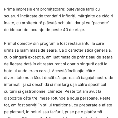
Prima impresie era promițătoare: bulevarde largi cu
scuaruri încărcate de trandafiri înfloriți, mărginite de clădiri
înalte, cu arhitectură plăcută ochiului, dar și cu ”pachete”
de blocuri de locuințe de peste 40 de etaje.
Primul obiectiv din program a fost restaurantul la care
urma să luăm masa de seară. Ca o caracteristică generală,
cu o singură excepție, am luat masa de prânz sau de seară
de fiecare dată în alt restaurant și doar o singură dată la
hotelul unde eram cazați. Această înclinație către
diversitate nu a făcut decât să sporească bagajul nostru de
informații și să deschidă și mai larg ușa către specificul
culturii și gastronomiei chineze. Peste tot am avut la
dispoziție câte trei mese rotunde a nouă persoane. Peste
tot, am fost serviți în stilul tradițional, cu preparatele aflate
pe platouri, în boluri sau farfurii, puse pe o platformă