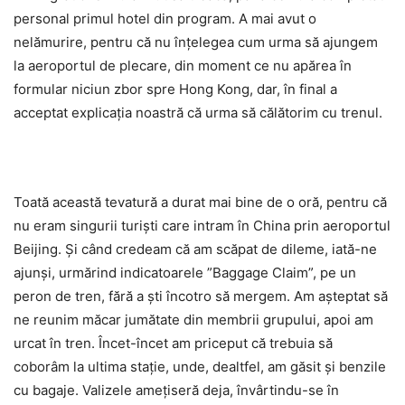
personal primul hotel din program. A mai avut o
nelămurire, pentru că nu înțelegea cum urma să ajungem
la aeroportul de plecare, din moment ce nu apărea în
formular niciun zbor spre Hong Kong, dar, în final a
acceptat explicația noastră că urma să călătorim cu trenul.
Toată această tevatură a durat mai bine de o oră, pentru că
nu eram singurii turiști care intram în China prin aeroportul
Beijing. Și când credeam că am scăpat de dileme, iată-ne
ajunși, urmărind indicatoarele ”Baggage Claim”, pe un
peron de tren, fără a ști încotro să mergem. Am așteptat să
ne reunim măcar jumătate din membrii grupului, apoi am
urcat în tren. Încet-încet am priceput că trebuia să
coborâm la ultima stație, unde, dealtfel, am găsit și benzile
cu bagaje. Valizele amețiseră deja, învârtindu-se în