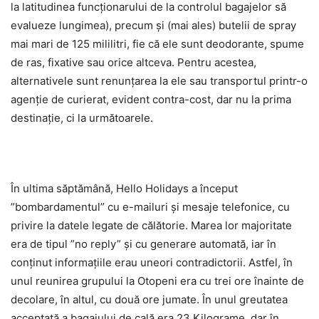
la latitudinea funcționarului de la controlul bagajelor să
evalueze lungimea), precum și (mai ales) butelii de spray
mai mari de 125 mililitri, fie că ele sunt deodorante, spume
de ras, fixative sau orice altceva. Pentru acestea,
alternativele sunt renunțarea la ele sau transportul printr-o
agenție de curierat, evident contra-cost, dar nu la prima
destinație, ci la următoarele.
În ultima săptămână, Hello Holidays a început
”bombardamentul” cu e-mailuri și mesaje telefonice, cu
privire la datele legate de călătorie. Marea lor majoritate
era de tipul ”no reply” și cu generare automată, iar în
conținut informațiile erau uneori contradictorii. Astfel, în
unul reunirea grupului la Otopeni era cu trei ore înainte de
decolare, în altul, cu două ore jumate. În unul greutatea
acceptată a bagajului de cală era 23 Kilograme, dar în