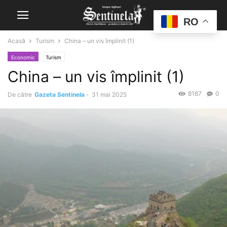
RO
Acasă
Turism
China – un vis împlinit (1)
Economic
Turism
China – un vis împlinit (1)
8187
0
De către
Gazeta Sentinela
-
31 mai 2025