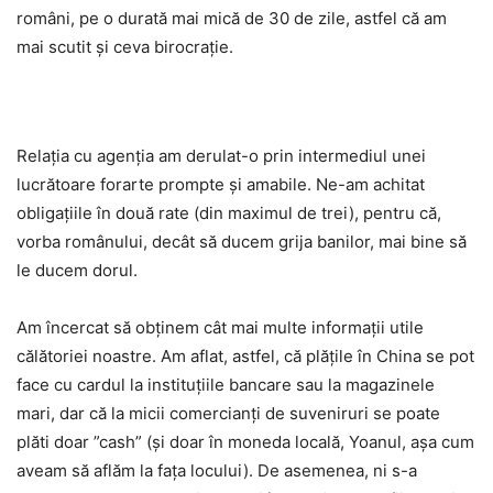
români, pe o durată mai mică de 30 de zile, astfel că am
mai scutit și ceva birocrație.
Relația cu agenția am derulat-o prin intermediul unei
lucrătoare forarte prompte și amabile. Ne-am achitat
obligațiile în două rate (din maximul de trei), pentru că,
vorba românului, decât să ducem grija banilor, mai bine să
le ducem dorul.
Am încercat să obținem cât mai multe informații utile
călătoriei noastre. Am aflat, astfel, că plățile în China se pot
face cu cardul la instituțiile bancare sau la magazinele
mari, dar că la micii comercianți de suveniruri se poate
plăti doar ”cash” (și doar în moneda locală, Yoanul, așa cum
aveam să aflăm la fața locului). De asemenea, ni s-a