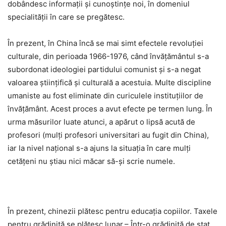
dobândesc informații și cunoștințe noi, în domeniul
specialității în care se pregătesc.
În prezent, în China încă se mai simt efectele revoluției
culturale, din perioada 1966-1976, când învățământul s-a
subordonat ideologiei partidului comunist și s-a negat
valoarea științifică și culturală a acestuia. Multe discipline
umaniste au fost eliminate din curiculele instituțiilor de
învățământ. Acest proces a avut efecte pe termen lung. În
urma măsurilor luate atunci, a apărut o lipsă acută de
profesori (mulți profesori universitari au fugit din China),
iar la nivel național s-a ajuns la situația în care mulți
cetățeni nu știau nici măcar să-și scrie numele.
În prezent, chinezii plătesc pentru educația copiilor. Taxele
pentru grădiniță se plătesc lunar.– Într-o grădiniță de stat,