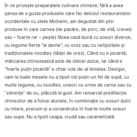
În ce privește preparatele culinare chineze, fără a avea
șansa de a gusta produsele care fac deliciul restaurantelor
occidentale cu stele Michelin, am degustat din plin
produse în care carnea (de pasăre, de porc, de vită, creveți
sau – foarte rar – pește) făcea casă bună cu sosuri diverse,
cu legume fierte ”al dente”, cu orez sau cu nelipsitele și
tradiționalele noodles (tăiței de orez). Când nu e picantă,
mâncarea chinezească este de obicei dulce, iar când e
”foarte puțin picantă” e chiar iute de-al binelea. Desigur,
cam la toate mesele nu a lipsit cel puțin un fel de supă, cu
multe legume, cu noodles, uneori cu urme de carne sau cu
”zdrențe” de ou, plăcută la gust. Am remarcat predilecția
chinezilor de a folosi alunele, în combinație cu sosuri dulci
cu miere, precum și a coriandrului în foarte multe sosuri
sau supe. Nu a lipsit ceapa, crudă sau caramelizată.