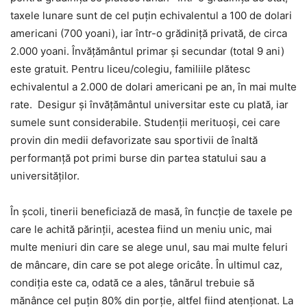
taxele lunare sunt de cel puțin echivalentul a 100 de dolari
americani (700 yoani), iar într-o grădiniță privată, de circa
2.000 yoani. Învățământul primar și secundar (total 9 ani)
este gratuit. Pentru liceu/colegiu, familiile plătesc
echivalentul a 2.000 de dolari americani pe an, în mai multe
rate. Desigur și învățământul universitar este cu plată, iar
sumele sunt considerabile. Studenții merituoși, cei care
provin din medii defavorizate sau sportivii de înaltă
performanță pot primi burse din partea statului sau a
universităților.
În școli, tinerii beneficiază de masă, în funcție de taxele pe
care le achită părinții, acestea fiind un meniu unic, mai
multe meniuri din care se alege unul, sau mai multe feluri
de mâncare, din care se pot alege oricâte. În ultimul caz,
condiția este ca, odată ce a ales, tânărul trebuie să
mănânce cel puțin 80% din porție, altfel fiind atenționat. La