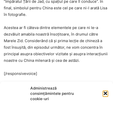
”Împăratul Țării de Jad, cu spațiul pe care îl conduce”. În
final, simbolul pentru China este cel pe care ni-l arată Lisa
în fotografie.
Acestea ar fi câteva dintre elementele pe care ni le-a
dezvăluit amabila noastră însoțitoare, în drumul către
Marele Zid. Considerând că și prima lecție de chineză a
fost însușită, din episodul următor, ne vom concentra în
principal asupra obiectivelor vizitate și asupra interacțiunii
noastre cu China milenară și cea de astăzi.
[/responsivevoice]
Potcovaria lui Dan
Administrează
consimțămintele pentru
cookie-uri