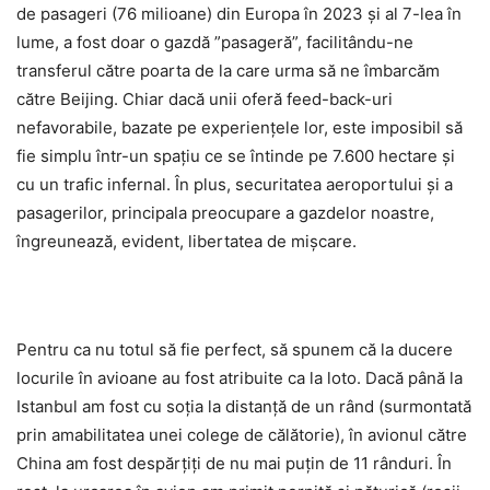
de pasageri (76 milioane) din Europa în 2023 și al 7-lea în
lume, a fost doar o gazdă ”pasageră”, facilitându-ne
transferul către poarta de la care urma să ne îmbarcăm
către Beijing. Chiar dacă unii oferă feed-back-uri
nefavorabile, bazate pe experiențele lor, este imposibil să
fie simplu într-un spațiu ce se întinde pe 7.600 hectare și
cu un trafic infernal. În plus, securitatea aeroportului și a
pasagerilor, principala preocupare a gazdelor noastre,
îngreunează, evident, libertatea de mișcare.
Pentru ca nu totul să fie perfect, să spunem că la ducere
locurile în avioane au fost atribuite ca la loto. Dacă până la
Istanbul am fost cu soția la distanță de un rând (surmontată
prin amabilitatea unei colege de călătorie), în avionul către
China am fost despărțiți de nu mai puțin de 11 rânduri. În