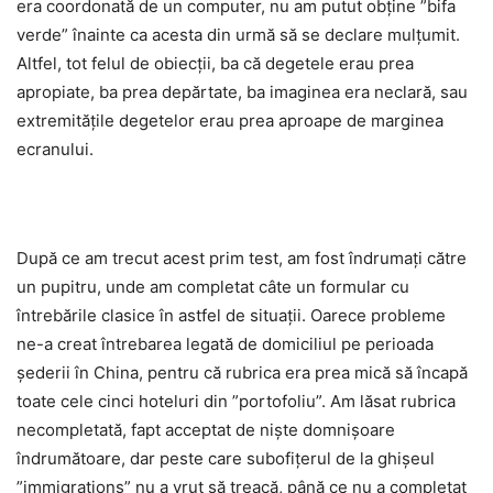
era coordonată de un computer, nu am putut obține ”bifa
verde” înainte ca acesta din urmă să se declare mulțumit.
Altfel, tot felul de obiecții, ba că degetele erau prea
apropiate, ba prea depărtate, ba imaginea era neclară, sau
extremitățile degetelor erau prea aproape de marginea
ecranului.
După ce am trecut acest prim test, am fost îndrumați către
un pupitru, unde am completat câte un formular cu
întrebările clasice în astfel de situații. Oarece probleme
ne-a creat întrebarea legată de domiciliul pe perioada
șederii în China, pentru că rubrica era prea mică să încapă
toate cele cinci hoteluri din ”portofoliu”. Am lăsat rubrica
necompletată, fapt acceptat de niște domnișoare
îndrumătoare, dar peste care subofițerul de la ghișeul
”immigrations” nu a vrut să treacă, până ce nu a completat