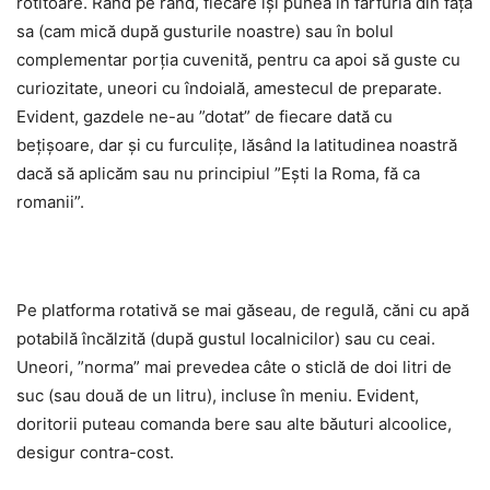
rotitoare. Rând pe rând, fiecare își punea în farfuria din fața
sa (cam mică după gusturile noastre) sau în bolul
complementar porția cuvenită, pentru ca apoi să guste cu
curiozitate, uneori cu îndoială, amestecul de preparate.
Evident, gazdele ne-au ”dotat” de fiecare dată cu
bețișoare, dar și cu furculițe, lăsând la latitudinea noastră
dacă să aplicăm sau nu principiul ”Ești la Roma, fă ca
romanii”.
Pe platforma rotativă se mai găseau, de regulă, căni cu apă
potabilă încălzită (după gustul localnicilor) sau cu ceai.
Uneori, ”norma” mai prevedea câte o sticlă de doi litri de
suc (sau două de un litru), incluse în meniu. Evident,
doritorii puteau comanda bere sau alte băuturi alcoolice,
desigur contra-cost.