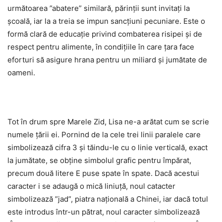
următoarea ”abatere” similară, părinții sunt invitați la
școală, iar la a treia se impun sancțiuni pecuniare. Este o
formă clară de educație privind combaterea risipei și de
respect pentru alimente, în condițiile în care țara face
eforturi să asigure hrana pentru un miliard și jumătate de
oameni.
Tot în drum spre Marele Zid, Lisa ne-a arătat cum se scrie
numele țării ei. Pornind de la cele trei linii paralele care
simbolizează cifra 3 și tăindu-le cu o linie verticală, exact
la jumătate, se obține simbolul grafic pentru împărat,
precum două litere E puse spate în spate. Dacă acestui
caracter i se adaugă o mică liniuță, noul catacter
simbolizează ”jad”, piatra națională a Chinei, iar dacă totul
este introdus într-un pătrat, noul caracter simbolizează