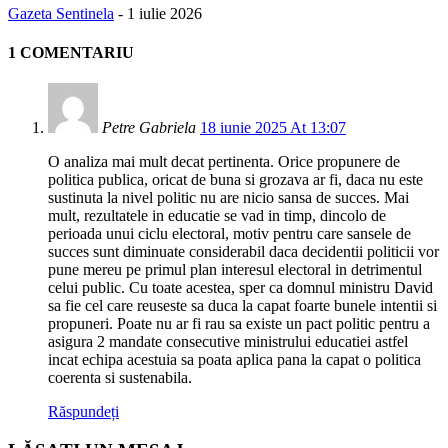
Gazeta Sentinela
-
1 iulie 2026
1 COMENTARIU
Petre Gabriela
18 iunie 2025 At 13:07
O analiza mai mult decat pertinenta. Orice propunere de
politica publica, oricat de buna si grozava ar fi, daca nu este
sustinuta la nivel politic nu are nicio sansa de succes. Mai
mult, rezultatele in educatie se vad in timp, dincolo de
perioada unui ciclu electoral, motiv pentru care sansele de
succes sunt diminuate considerabil daca decidentii politicii vor
pune mereu pe primul plan interesul electoral in detrimentul
celui public. Cu toate acestea, sper ca domnul ministru David
sa fie cel care reuseste sa duca la capat foarte bunele intentii si
propuneri. Poate nu ar fi rau sa existe un pact politic pentru a
asigura 2 mandate consecutive ministrului educatiei astfel
incat echipa acestuia sa poata aplica pana la capat o politica
coerenta si sustenabila.
Răspundeți