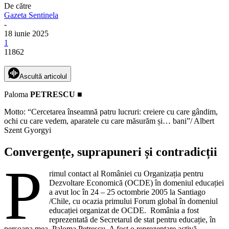
De către
Gazeta Sentinela
-
18 iunie 2025
1
11862
Ascultă articolul
Paloma
PETRESCU ■
Motto: “Cercetarea înseamnă patru lucruri: creiere cu care gândim,
ochi cu care vedem, aparatele cu care măsurăm și… bani”/ Albert
Szent Gyorgyi
Convergențe, suprapuneri și contradicții
P
rimul contact al României cu Organizația pentru
Dezvoltare Economică (OCDE) în domeniul educației
a avut loc în 24 – 25 octombrie 2005 la Santiago
/Chile, cu ocazia primului Forum global în domeniul
educației organizat de OCDE. România a fost
reprezentată de Secretarul de stat pentru educație, în
persoana mea, Paloma Petrescu. A fost o reprezentare activă,