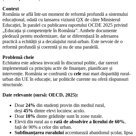
Context
România se află într-un moment de reformă profundă a sistemului
educațional, odată cu lansarea viziunii QX de către Ministerul
Educației, în paralel cu publicarea raportului OCDE 2025 privind
„Educația și competențele în România”. Ambele documente
pledează pentru modernizare, dar se diferențiază în adresarea
practică a echității și a decalajului rural-urban. Este nevoie de o
reformă profundă și coerentă și nu de una paralelă.
Problemă cheie
Echitatea este adesea invocată în discursul politic, dar rareori
implementată ca principiu activ de finanțare, planificare și
intervenție. România se confruntă cu
cele
mai mari disparități rural-
urban din UE în educație, iar politicile curente nu oferă răspunsuri
structurale.
Date relevante (sursă: OECD, 2025):
Doar
24%
din studenți provin din mediul rural,
deși
45%
dintre elevi locuiesc acolo.
Doar
10%
dintre grădinițe sunt în zone rurale.
Elevii din rural au o
rată de absolvire a liceului de 60%
,
față de 90% a celor din urban.
Subfinanțarea ruralului
accentuează abandonul școlar, lipsa