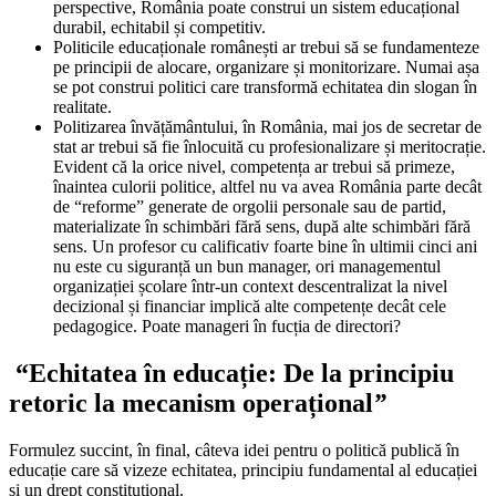
perspective, România poate construi un sistem educațional
durabil, echitabil și competitiv.
Politicile educaționale românești ar trebui să se fundamenteze
pe principii de alocare, organizare și monitorizare. Numai așa
se pot construi politici care transformă echitatea din slogan în
realitate.
Politizarea învățământului, în România, mai jos de secretar de
stat ar trebui să fie înlocuită cu profesionalizare și meritocrație.
Evident că la orice nivel, competența ar trebui să primeze,
înaintea culorii politice, altfel nu va avea România parte decât
de “reforme” generate de orgolii personale sau de partid,
materializate în schimbări fără sens, după alte schimbări fără
sens. Un profesor cu calificativ foarte bine în ultimii cinci ani
nu este cu siguranță un bun manager, ori managementul
organizației școlare într-un context descentralizat la nivel
decizional și financiar implică alte competențe decât cele
pedagogice. Poate manageri în fucția de directori?
“
Echitatea în educație: De la principiu
retoric la mecanism operațional
”
Formulez succint, în final, câteva idei pentru o politică publică în
educație care să vizeze echitatea, principiu fundamental al educației
și un drept constituțional.