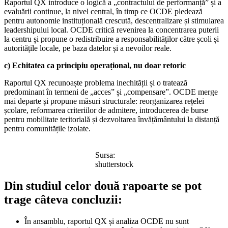
Raportul QX introduce o logică a „contractului de performanță” și a
evaluării continue, la nivel central, în timp ce OCDE pledează
pentru autonomie instituțională crescută, descentralizare și stimularea
leadershipului local. OCDE critică revenirea la concentrarea puterii
la centru și propune o redistribuire a responsabilităților către școli și
autoritățile locale, pe baza datelor și a nevoilor reale.
c) Echitatea ca principiu operațional, nu doar retoric
Raportul QX recunoaște problema inechității și o tratează
predominant în termeni de „acces” și „compensare”. OCDE merge
mai departe și propune măsuri structurale: reorganizarea rețelei
școlare, reformarea criteriilor de admitere, introducerea de burse
pentru mobilitate teritorială și dezvoltarea învățământului la distanță
pentru comunitățile izolate.
Sursa:
shutterstock
Din studiul celor două rapoarte se pot
trage câteva concluzii:
În ansamblu, raportul QX și analiza OCDE nu sunt