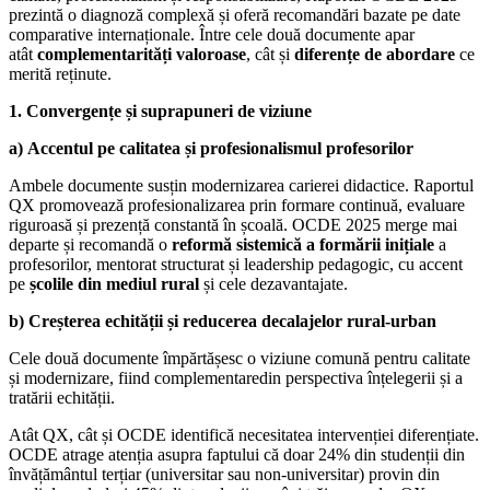
prezintă o diagnoză complexă și oferă recomandări bazate pe date
comparative internaționale. Între cele două documente apar
atât
complementarități valoroase
, cât și
diferențe de abordare
ce
merită reținute.
1. Convergențe și suprapuneri de viziune
a) Accentul pe calitatea și profesionalismul profesorilor
Ambele documente susțin modernizarea carierei didactice. Raportul
QX promovează profesionalizarea prin formare continuă, evaluare
riguroasă și prezență constantă în școală. OCDE 2025 merge mai
departe și recomandă o
reformă sistemică a formării inițiale
a
profesorilor, mentorat structurat și leadership pedagogic, cu accent
pe
școlile din mediul rural
și cele dezavantajate.
b) Creșterea echității și reducerea decalajelor rural-urban
Cele două documente împărtășesc o viziune comună pentru calitate
și modernizare, fiind complementaredin perspectiva înțelegerii și a
tratării echității.
Atât QX, cât și OCDE identifică necesitatea intervenției diferențiate.
OCDE atrage atenția asupra faptului că doar 24% din studenții din
învățământul terțiar (universitar sau non-universitar) provin din