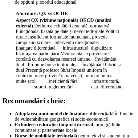
de opțiuni și exodul educațional.
Abordare: QX vs OCDE
Aspect
QX (viziune națională)
OECD (analiză
externă)
Definirea echității Generală, normativă
Funcțională, bazată pe date și nevoi teritoriale Politici
rurale Insuficient formulate momentan, prevede
campusuri școlare Intervenții direcționate:
finanțare diferențiată, infrastructură, digitalizare
Încurajarea participării Menționată ca provocare
corelată cu dezvoltarea resursei umane, învățământ
dual Propune burse teritoriale, învățământ hibrid și
dual Prezență profesor 8h/zi Impusă uniform în
contextul unor provocări: navetiști, normare în mai
multe școli ineficientă fără infrastructură,
suport, reglementări clar diferențiate
Recomandări cheie:
Adoptarea unui model de finanțare diferențiată
în funcție
de vulnerabilitate geografică și socio-economică
Extinderea educației timpurii în rural
, prin grădinițe
comunitare și parteneriate locale
Burse de mobilitate teritorială
pentru elevi și studenți din