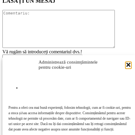
LĂSAȚI UN MESAJ
Vă rugăm să introduceți comentariul dvs.!
Administrează consimțămintele
Introduceți aici numele dvs.
pentru cookie-uri
Ați introdus o adresă de e-mail incorectă!
Vă rugăm să introduceți adresa dvs. de e-mail aici
Salvați numele meu, adresa de e-mail și site-ul web în acest
browser pentru data viitoare i comentariu.
Pentru a oferi cea mai bună experiență, folosim tehnologii, cum ar fi cookie-uri, pentru
a stoca și/sau accesa informațiile despre dispozitive. Consimțământul pentru aceste
tehnologii ne permite să procesăm date, cum ar fi comportamentul de navigare sau ID-
uri unice pe acest site. Dacă nu îți dai consimțământul sau îți retragi consimțământul
Acest site folosește Akismet pentru a reduce spamul.
Află cum sunt
dat poate avea afecte negative asupra unor anumite funcționalități și funcții.
procesate datele comentariilor tale
.