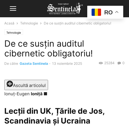
RO
Acasă
Tehnologie
De ce susțin auditul cibernetic obligatoriu!
Tehnologie
De ce susțin auditul
cibernetic obligatoriu!
25284
0
De către
Gazeta Sentinela
-
13 noiembrie 2025
Ascultă articolul
Ionuț-Eugen
Ioniță ■
Lecții din UK, Țările de Jos,
Scandinavia și Ucraina