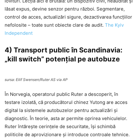
lovituri. Lecția aici e brutală: un dispozitiv civil, neauditat și
lăsat expus, devine senzor pentru război. Segmentare,
control de acces, actualizări sigure, dezactivarea funcțiilor
nefolosite – toate sunt obiecte clare de audit.
The Kyiv
Independent
4) Transport public în Scandinavia:
„kill switch” potențial pe autobuze
sursa: Eilif Swensen/Ruter AS via AP
În Norvegia, operatorul public Ruter a descoperit, în
testare izolată, că producătorul chinez Yutong are acces
digital la sistemele autobuzelor pentru actualizări și
diagnostic. În teorie, asta ar permite oprirea vehiculelor.
Ruter întărește cerințele de securitate, își schimbă
politicile de aprovizionare și introduce controale tehnice.