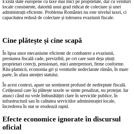
Există state europene cu taxe mai mici pe proprietate, dar cu venituri
locale consistente, datorită unui grad ridicat de colectare și unei
administrații eficiente. Problema României nu este nivelul taxei, ci
capacitatea redusă de colectare și tolerarea evaziunii fiscale.
Cine plătește și cine scapă
În lipsa unor mecanisme eficiente de combatere a evaziunii,
presiunea fiscală cade, previzibil, pe cei care sunt deja știuți:
proprietari corecți, pensionari, mici antreprenori, firme conforme.
Rău-platnicii, economia gri și veniturile nedeclarate rămân, în mare
parte, în afara atenției statului.
În acest context, apare un sentiment profund de nedreptate fiscală.
Cetățeanul care își plătește taxele se simte penalizat, nu protejat. Iar
atunci când nu vede îmbunătățiri clare în serviciile publice, în
infrastructură sau în calitatea serviciilor administrației locale,
încrederea în stat se erodează rapid.
Efecte economice ignorate în discursul
oficial