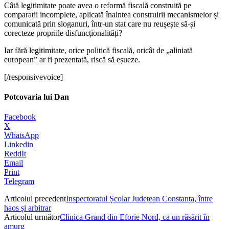
Câtă legitimitate poate avea o reformă fiscală construită pe
comparații incomplete, aplicată înaintea construirii mecanismelor și
comunicată prin sloganuri, într-un stat care nu reușește să-și
corecteze propriile disfuncționalități?
Iar fără legitimitate, orice politică fiscală, oricât de „aliniată
european” ar fi prezentată, riscă să eșueze.
[/responsivevoice]
Potcovaria lui Dan
Facebook
X
WhatsApp
Linkedin
ReddIt
Email
Print
Telegram
Articolul precedent
Inspectoratul Școlar Județean Constanța, între
haos și arbitrar
Articolul următor
Clinica Grand din Eforie Nord, ca un răsărit în
amurg