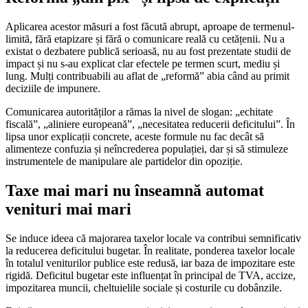
Aplicarea acestor măsuri a fost făcută abrupt, aproape de termenul-
limită, fără etapizare și fără o comunicare reală cu cetățenii. Nu a
existat o dezbatere publică serioasă, nu au fost prezentate studii de
impact și nu s-au explicat clar efectele pe termen scurt, mediu și
lung. Mulți contribuabili au aflat de „reformă” abia când au primit
deciziile de impunere.
Comunicarea autorităților a rămas la nivel de slogan: „echitate
fiscală”, „aliniere europeană”, „necesitatea reducerii deficitului”. În
lipsa unor explicații concrete, aceste formule nu fac decât să
alimenteze confuzia și neîncrederea populației, dar și să stimuleze
instrumentele de manipulare ale partidelor din opoziție.
Taxe mai mari nu înseamnă automat
venituri mai mari
Se induce ideea că majorarea taxelor locale va contribui semnificativ
la reducerea deficitului bugetar. În realitate, ponderea taxelor locale
în totalul veniturilor publice este redusă, iar baza de impozitare este
rigidă. Deficitul bugetar este influențat în principal de TVA, accize,
impozitarea muncii, cheltuielile sociale și costurile cu dobânzile.