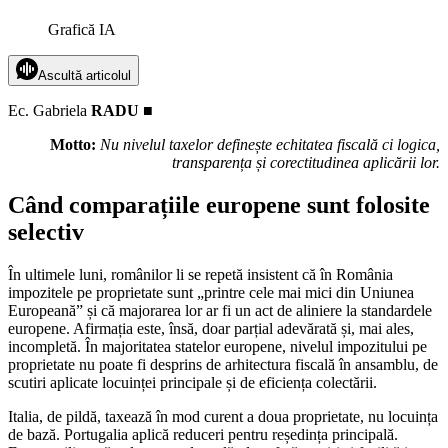
Grafică IA
Ascultă articolul
Ec. Gabriela
RADU ■
Motto:
Nu nivelul taxelor definește echitatea fiscală ci logica,
transparența și corectitudinea aplicării lor.
Când comparațiile europene sunt folosite
selectiv
În ultimele luni, românilor li se repetă insistent că în România
impozitele pe proprietate sunt „printre cele mai mici din Uniunea
Europeană” și că majorarea lor ar fi un act de aliniere la standardele
europene. Afirmația este, însă, doar parțial adevărată și, mai ales,
incompletă. În majoritatea statelor europene, nivelul impozitului pe
proprietate nu poate fi desprins de arhitectura fiscală în ansamblu, de
scutiri aplicate locuinței principale și de eficiența colectării.
Italia, de pildă, taxează în mod curent a doua proprietate, nu locuința
de bază. Portugalia aplică reduceri pentru reședința principală.