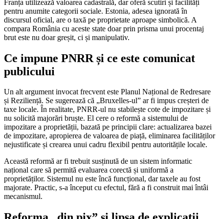
Franța utilizează valoarea cadastrală, dar oferă scutiri și facilități
pentru anumite categorii sociale. Estonia, adesea ignorată în
discursul oficial, are o taxă pe proprietate aproape simbolică. A
compara România cu aceste state doar prin prisma unui procentaj
brut este nu doar greșit, ci și manipulativ.
Ce impune PNRR și ce este comunicat
publicului
Un alt argument invocat frecvent este Planul Național de Redresare
și Reziliență. Se sugerează că „Bruxelles-ul” ar fi impus creșteri de
taxe locale. În realitate, PNRR-ul nu stabilește cote de impozitare și
nu solicită majorări bruște. El cere o reformă a sistemului de
impozitare a proprietății, bazată pe principii clare: actualizarea bazei
de impozitare, apropierea de valoarea de piață, eliminarea facilităților
nejustificate și crearea unui cadru flexibil pentru autoritățile locale.
Această reformă ar fi trebuit susținută de un sistem informatic
național care să permită evaluarea corectă și uniformă a
proprietăților. Sistemul nu este încă funcțional, dar taxele au fost
majorate. Practic, s-a început cu efectul, fără a fi construit mai întâi
mecanismul.
Reforma „din pix” și lipsa de explicații