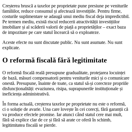
Creșterea bruscă a taxelor pe proprietate pune presiune pe veniturile
familiilor, reduce consumul și afectează investițiile. Pentru firme,
costurile suplimentare se adaugă unui mediu fiscal deja impredictibil.
Pe termen mediu, există riscul reducerii atractivității investițiilor
imobiliare și al scăderii valorii de piață a proprietăților – exact baza
de impozitare pe care statul încearcă să o exploateze.
Aceste efecte nu sunt discutate public. Nu sunt asumate. Nu sunt
explicate.
O reformă fiscală fără legitimitate
O reformă fiscală reală presupune gradualitate, protejarea locuinței
de bază, măsuri compensatorii pentru veniturile mici și o comunicare
onestă. Presupune, înainte de toate, ca statul să-și corecteze propriile
disfuncționalități: evaziunea, risipa, suprapunerile instituționale și
ineficiența administrativă.
În forma actuală, creșterea taxelor pe proprietate nu este o reformă,
ci o soluție de avarie. Una care lovește în cei corecți, fără garanții că
va produce efectele promise. Iar atunci când statul cere mai mult,
fără să explice clar de ce și fără să arate ce oferă în schimb,
legitimitatea fiscală se pierde.