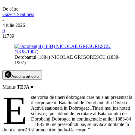
De către
Gazeta Sentinela
-
4 iulie 2026
0
11739
Dorobanțul (1884) NICOLAE GRIGORESCU (1838-
1907)
Ascultă articolul
Marius
TEJA ■
E
ste vorba de tineri dobrogeni care nu s-au prezentat la
încorporare în Batalionul de Dorobanți din Divizia
Activă staționată în Dobrogea: „Tineri mai jos notați
și înscriși pe tabloul de recrutare al Batalionului de
Dorobanți Dobrogea în contingentele anilor 1883-84
– 1885-86 ne presentîndu-se, se invită autoritățile în
drept ai urmări și prinde trimițîndu-i la corpu.”