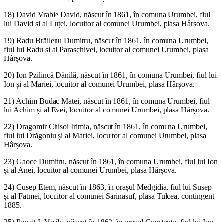
18) David Vrabie David, născut în 1861, în comuna Urumbei, fiul
lui David și al Luței, locuitor al comunei Urumbei, plasa Hârșova.
19) Radu Brăilenu Dumitru, născut în 1861, în comuna Urumbei,
fiul lui Radu și al Paraschivei, locuitor al comunei Urumbei, plasa
Hârșova.
20) Ion Pzilincă Dănilă, născut în 1861, în comuna Urumbei, fiul lui
Ion și al Mariei, locuitor al comunei Urumbei, plasa Hârșova.
21) Achim Budac Matei, născut în 1861, în comuna Urumbei, fiul
lui Achim și al Evei, locuitor al comunei Urumbei, plasa Hârșova.
22) Dragomir Chisoi Irimia, născut în 1861, în comuna Urumbei,
fiul lui Drăgoniu și al Mariei, locuitor al comunei Urumbei, plasa
Hârșova.
23) Gaoce Dumitru, născut în 1861, în comuna Urumbei, fiul lui Ion
și al Anei, locuitor al comunei Urumbei, plasa Hârșova.
24) Cusep Etem, născut în 1863, în orașul Medgidia, fiul lui Susep
și al Fatmei, locuitor al comunei Sarinasuf, plasa Tulcea, contingent
1885.
25) Panait I. Vasile, născut în 1863, în orașul Constanța, fiul lui Ion