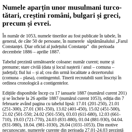
Numele aparțin unor musulmani turco-
tătari, creștini români, bulgari și greci,
precum și evrei.
În număr de 1053, numele tinerilor au fost publicate în tabele, în
general, de câte 50 de persoane, în numerele săptămânalului „Farul
Constanței. Ḑiar oficial al județului Constanța” din perioada
decembrie 1886 – aprilie 1887.
Tabelul prezintă următoarele coloane: număr curent; nume și
prenume; stare civilă (data și locul nașterii / anul – comuna –
județul); fiul lui – și al; cea din urmă localitate a dezertorului
(comuna – plasa), contingentul. Tinerii recrutabili sunt înscriși în
ordinea cronologică a contigentelor.
Edițiile disponibile încep cu 17 ianuarie 1887 (numărul curent 201)
și se încheie la 26 aprilie 1887 (numărul curent 1053), ediția din 7
februarie având pagina cu tabelul lipsă: 17.01 (201-250), 21.01
(251-300), 27.01 (301-350), 13.02 (401-450), 15.02 (451-500),
21.02 (501-550; 24.02 (501-550), 03.03 (611-680), 12.03 (661-
710), 19.03 (721-770), 24.03 (831-880), 01.04 (881-930), 04.04.
(931-980), 18.04. (981-1030), 26.04 (1031-1053). Din motive
necunoscute, numerele curente din perioada 27.01-24.03 prezintă