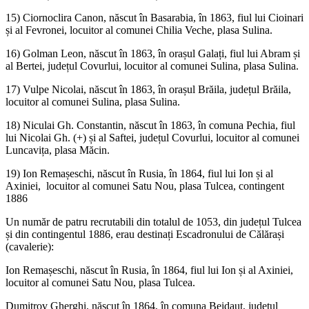
15) Ciornoclira Canon, născut în Basarabia, în 1863, fiul lui Cioinari
și al Fevronei, locuitor al comunei Chilia Veche, plasa Sulina.
16) Golman Leon, născut în 1863, în orașul Galați, fiul lui Abram și
al Bertei, județul Covurlui, locuitor al comunei Sulina, plasa Sulina.
17) Vulpe Nicolai, născut în 1863, în orașul Brăila, județul Brăila,
locuitor al comunei Sulina, plasa Sulina.
18) Niculai Gh. Constantin, născut în 1863, în comuna Pechia, fiul
lui Nicolai Gh. (+) și al Saftei, județul Covurlui, locuitor al comunei
Luncavița, plasa Măcin.
19) Ion Remașeschi, născut în Rusia, în 1864, fiul lui Ion și al
Axiniei, locuitor al comunei Satu Nou, plasa Tulcea, contingent
1886
Un număr de patru recrutabili din totalul de 1053, din județul Tulcea
și din contingentul 1886, erau destinați Escadronului de Călărași
(cavalerie):
Ion Remașeschi, născut în Rusia, în 1864, fiul lui Ion și al Axiniei,
locuitor al comunei Satu Nou, plasa Tulcea.
Dumitrov Gherghi, născut în 1864, în comuna Beidaut, județul