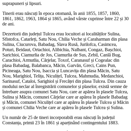
suprapuneri și lipsuri.
Tinerii erau născuți în epoca otomană, în anii 1855, 1857, 1860,
1861, 1862, 1963, 1864 și 1865, având vârste cuprinse între 22 și 30
de ani.
Dezertorii din județul Tulcea erau locuitori ai localităților Sulina,
Sfistofca, Catarleți, Satu Nou, Chilia Veche și Caraharman din plasa
Sulina, Ciucurova, Babadag, Slava Rusă, Jurilofca, Casimcea,
Poturi, Beidaut, Ortachioi, Alibichia, Nalbant, Congaz, Bașchioi,
Sarichioi, Ciamurlia de Jos, Ciamurlia de Sus, Zebil, Canlă Bug,
Carachioi, Armutlia, Cărjelar, Toxof, Caranasuf și Cogealac din
plasa Babadag, Balabanca, Măcin, Garvăn, Greci, Cains Pun,
Picineaga, Satu Nou, Isaccia și Luncavița din plasa Măcin, Satu
Nou, Marighiol, Telița, Niculițel, Tulcea, Mahmudia, Medanchioi,
Sarinasuf, Cataloi, Sarighiol și Frecăței din plasa Tulcea. Din cauza
modului neclar al înregistrării comunelor și plaselor, există semne de
întrebare asupra comunei Satu Nou, care ar apărea în plasele Tulcea,
Sulina și Măcin, comunei Cărjelar care ar apărea în plasele Babadag
și Măcin, comunei Niculițel care ar apărea în plasele Tulcea și Măcin
și comunei Chilia Veche care ar apărea în plasele Tulcea și Sulina.
Un număr de 25 de tineri incorporabili erau născuți în județul
Constanța, primii 23 în 1861 și aparținând contingentului 1883.