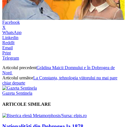
Facebook
X
WhatsApp
Linkedin
ReddIt
Email
Print
Telegram
Articolul precedent
Grădina Maicii Domnului e în Dobrogea de
Nord
Articolul următor
La Constanța, tehnologia viitorului nu mai pare
chiar departe
Gazeta Sentinela
ARTICOLE SIMILARE
Naționalități din Dobrogea la 1878