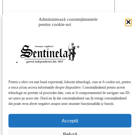
Administrează consimțămintele
pentru cookie-uri
Vă rugăm să introduceți comentariul dvs.!
Introduceți aici numele dvs.
Ați introdus o adresă de e-mail incorectă!
Vă rugăm să introduceți adresa dvs. de e-mail aici
Salvați numele meu, adresa de e-mail și site-ul web în acest
browser pentru data viitoare i comentariu.
Pentru a oferi cea mai bună experiență, folosim tehnologii, cum ar fi cookie-uri, pentru
a stoca și/sau accesa informațiile despre dispozitive. Consimțământul pentru aceste
tehnologii ne permite să procesăm date, cum ar fi comportamentul de navigare sau ID-
uri unice pe acest site. Dacă nu îți dai consimțământul sau îți retragi consimțământul
Acest site folosește Akismet pentru a reduce spamul.
Află cum sunt
dat poate avea afecte negative asupra unor anumite funcționalități și funcții.
procesate datele comentariilor tale
.
DESPRE NOI
Acceptă
Contactați-ne:
redactia@sentinela.ro
URMAȚI-NE
Refuză