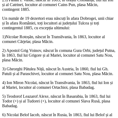
și al Catrinei, locuitor al comunei Cains Pun, plasa Măcin,
contingent 1885.
Un număr de 19 dezertori erau născuți în afara Dobrogei, unii chiar
și în afara României, toți locuitori ai județului Tulcea și toți
contingentul 1885, cu excepția ultimului:
1)Nicolae Rotoșăn, născut în Transilvania, în 1863, locuitor al
comunei Cărjelar, plasa Măcin.
2) Apostol Grig Voinov, născut în comuna Gura Orbi, județul Putna,
în 1863, fiul lui Grigore și al Mariei, locuitor al comunei Satu Nou,
plasa Măcin.
3) Gheorghi Pătulea Niță, născut în Austria, în 1860, fiul lui Gh.
Patuli și al Paraschivei, locuitor al comunei Satu Nou, plasa Măcin.
4) Ion Miron Nicolai, născut în Transilvania, în 1863, fiul lui Ion și
al Mariei, locuitor al comunei Ortachioi, plasa Babadag.
5) Teodorof Leazarof Alexe, născut în Basarabia, în 1863, fiul lui
Todor (+) și al Tudorei (+), locuitor al comunei Slava Rusă, plasa
Babadag.
6) Nicolai Belof Iacob, născut în Rusia, în 1863, fiul lui Belof și al