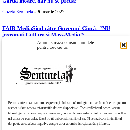
Garda moare, dar nu se predă!
Gazeta Sentinela
-
30 martie 2023
FAIR MediaSind către Guvernul Ciucă: “NU
îngropați Cultura și Mass-Media!”
Administrează consimțămintele
Gazeta Sentinela
-
8 februarie 2023
pentru cookie-uri
Când unii sunt mai egali decât alții…
Gazeta Sentinela
-
22 aprilie 2022
Cenzura în Țara Bășcăliei
Gazeta Sentinela
-
12 martie 2022
Pentru a oferi cea mai bună experiență, folosim tehnologii, cum ar fi cookie-uri, pentru
a stoca și/sau accesa informațiile despre dispozitive. Consimțământul pentru aceste
tehnologii ne permite să procesăm date, cum ar fi comportamentul de navigare sau ID-
OPREŞTE DEZASTRUL ARMATEI ROMÂNE!
uri unice pe acest site. Dacă nu îți dai consimțământul sau îți retragi consimțământul
dat poate avea afecte negative asupra unor anumite funcționalități și funcții.
Gazeta Sentinela
-
3 martie 2022