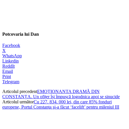
Potcovaria lui Dan
Facebook
X
WhatsApp
Linkedin
ReddIt
Email
Print
Telegram
Articolul precedent
EMOȚIONANTA DRAMĂ DIN
CONSTANȚA. Un ofițer își împușcă logodnica apoi se sinucide
Articolul următor
Cu 227. 834. 000 lei, din care 85% fonduri
europene, Portul Constanţa şi-a făcut ‘facelift’ pentru mileniul III