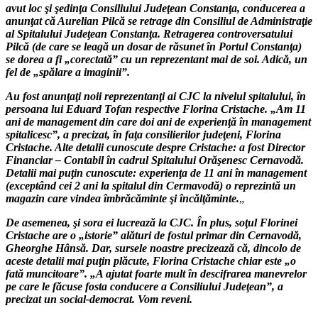
avut loc şi şedinţa Consiliului Judeţean Constanţa, conducerea a
anunţat că Aurelian Pilcă se retrage din Consiliul de Administraţie
al Spitalului Judeţean Constanţa. Retragerea controversatului
Pilcă (de care se leagă un dosar de răsunet în Portul Constanţa)
se dorea a fi „corectată” cu un reprezentant mai de soi. Adică, un
fel de „spălare a imaginii”.
Au fost anunţaţi noii reprezentanţi ai CJC la nivelul spitalului, în
persoana lui Eduard Tofan respective Florina Cristache. „Am 11
ani de management din care doi ani de experienţă în management
spitalicesc”, a precizat, în faţa consilierilor judeţeni, Florina
Cristache. Alte detalii cunoscute despre Cristache: a fost Director
Financiar – Contabil în cadrul Spitalului Orăşenesc Cernavodă.
Detalii mai puţin cunoscute: experienţa de 11 ani în management
(exceptând cei 2 ani la spitalul din Cermavodă) o reprezintă un
magazin care vindea îmbrăcăminte şi încălţăminte.
„
De asemenea, şi sora ei lucrează la CJC. În plus, soţul Florinei
Cristache are o „istorie” alături de fostul primar din Cernavodă,
Gheorghe Hânsă. Dar, sursele noastre precizează că, dincolo de
aceste detalii mai puţin plăcute, Florina Cristache chiar este „o
fată muncitoare”. „A ajutat foarte mult în descifrarea manevrelor
pe care le făcuse fosta conducere a Consiliului Judeţean”, a
precizat un social-democrat. Vom reveni.