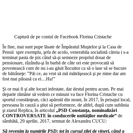
Captură de pe contul de Facebook Florina Cristache
În fine, mai sunt pupe lăsate de Împăratul Muştelor şi la Casa de
Pensii spre exemplu, şefa de acolo, venerabila socialistă căreia i s-a
terminat pasta de pix când să-şi semneze propriul dosar de
pensionare, râzându-şi în barbă de câte ori este provocată să
povestească cum de nu i-au găsit îlocuitor ca să o lase să se bucure
de bătrâneţe: ”Păi ce, au vrut să mă mătrăşească şi pe mine dar am
fost mai piloasă ca ei…Ha!”
Şi or mai fi şi alte locuri infestate, dar destul pentru acum. Pe mai
departe rămâne să vedem ce minuni va face Florina Cristache cu
sportul constănţean, căci apărută din neant, în 2017, în peisajul local,
persoana în cauză a ştiut să performeze, de altfel, după cum sublinia
şi ziarul Replica, în articolul
„PSD Constanţa, nominalizări
CONTROVERSATE în conducerile unităţilor medicale”
de
sâmbătă, 29 aprilie, 2017, semnat de Alexandra CUCU:
Să revenim la numirile PSD: tot în cursul zilei de vineri, când a