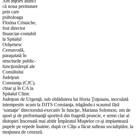
Am înţeles atunci
că noua permutare
prin care
psiholoaga
Florina Cristache,
fost director
financiar-contabil
la Spitalul
Orășenesc
Cernavodă,
paraşutată în
structurile public-
funcţionăreşti ale
Consiliului
Judeţean
Constanţa (CJC),
chiar şi în CA la
Spitalul Clinic
Judeţean de Urgenţă, sub oblăduirea lui Horia Ţuţuianu, inoculată
intempestiv acum la DJTS Constanţa, trăgându-i scaunul fără
‘somaţie’ directorului-executiv în funcţie, Mariana Solomon, om de
sport şi de performanţă sportivă din fragedă pruncie, e semn clar al
distopiei înscenată mai abitir Împăratul Muştelor
ce-şi implantează
pupele pe repede înainte, după ce Câţu a făcut safteau socialiştilor, la
moţiunea de cenzură.