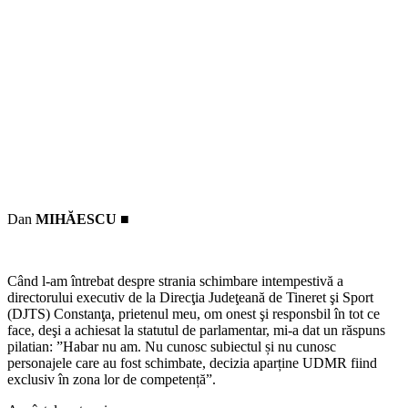
Dan
MIHĂESCU ■
Când l-am întrebat despre strania schimbare intempestivă a
directorului executiv de la Direcţia Judeţeană de Tineret şi Sport
(DJTS) Constanţa, prietenul meu, om onest şi responsbil în tot ce
face, deşi a achiesat la statutul de parlamentar, mi-a dat un răspuns
pilatian: ”Habar nu am. Nu cunosc subiectul și nu cunosc
personajele care au fost schimbate, decizia aparține UDMR fiind
exclusiv în zona lor de competență”.