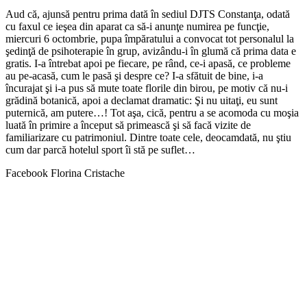
Aud că, ajunsă pentru prima dată în sediul DJTS Constanţa, odată
cu faxul ce ieşea din aparat ca să-i anunţe numirea pe funcţie,
miercuri 6 octombrie, pupa împăratului a convocat tot personalul la
şedinţă de psihoterapie în grup, avizându-i în glumă că prima data e
gratis. I-a întrebat apoi pe fiecare, pe rând, ce-i apasă, ce probleme
au pe-acasă, cum le pasă şi despre ce? I-a sfătuit de bine, i-a
încurajat şi i-a pus să mute toate florile din birou, pe motiv că nu-i
grădină botanică, apoi a declamat dramatic: Şi nu uitaţi, eu sunt
puternică, am putere…! Tot aşa, cică, pentru a se acomoda cu moşia
luată în primire a început să primească şi să facă vizite de
familiarizare cu patrimoniul. Dintre toate cele, deocamdată, nu ştiu
cum dar parcă hotelul sport îi stă pe suflet…
Facebook Florina Cristache