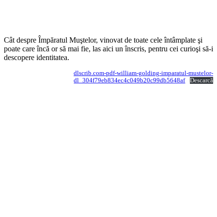
Cât despre Împăratul Muştelor, vinovat de toate cele întâmplate şi
poate care încă or să mai fie, las aici un înscris, pentru cei curioşi să-i
descopere identitatea.
dlscrib.com-pdf-william-golding-imparatul-mustelor-
dl_304f79eb834ec4c049b20c99db5648af
Descarcă