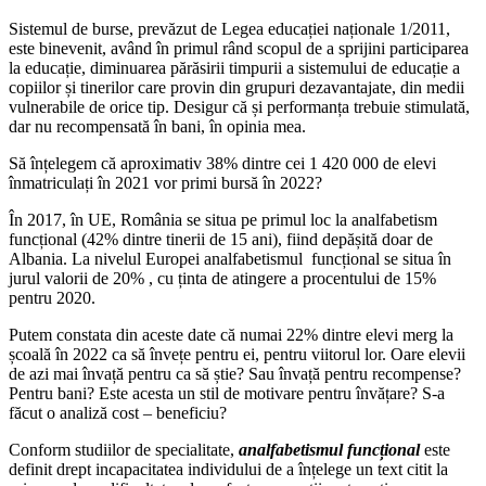
Sistemul de burse, prevăzut de Legea educației naționale 1/2011,
este binevenit, având în primul rând scopul de a sprijini participarea
la educație, diminuarea părăsirii timpurii a sistemului de educație a
copiilor și tinerilor care provin din grupuri dezavantajate, din medii
vulnerabile de orice tip. Desigur că și performanța trebuie stimulată,
dar nu recompensată în bani, în opinia mea.
Să înțelegem că aproximativ 38% dintre cei 1 420 000 de elevi
înmatriculați în 2021 vor primi bursă în 2022?
În 2017, în UE, România se situa pe primul loc la analfabetism
funcțional (42% dintre tinerii de 15 ani), fiind depășită doar de
Albania. La nivelul Europei analfabetismul funcțional se situa în
jurul valorii de 20% , cu ținta de atingere a procentului de 15%
pentru 2020.
Putem constata din aceste date că numai 22% dintre elevi merg la
școală în 2022 ca să învețe pentru ei, pentru viitorul lor. Oare elevii
de azi mai învață pentru ca să știe? Sau învață pentru recompense?
Pentru bani? Este acesta un stil de motivare pentru învățare? S-a
făcut o analiză cost – beneficiu?
Conform studiilor de specialitate,
analfabetismul funcțional
este
definit drept
incapacitatea individului de a înțelege un text citit la