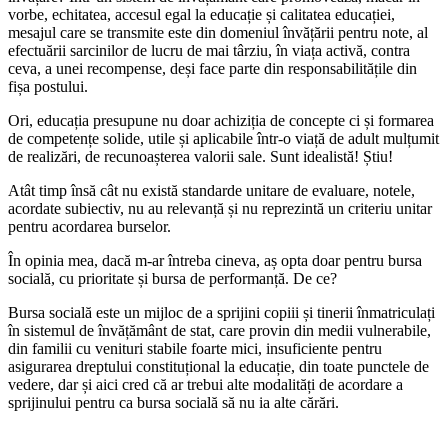
vorbe, echitatea, accesul egal la educație și calitatea educației,
mesajul care se transmite este din domeniul învățării pentru note, al
efectuării sarcinilor de lucru de mai târziu, în viața activă, contra
ceva, a unei recompense, deși face parte din responsabilitățile din
fișa postului.
Ori, educația presupune nu doar achiziția de concepte ci și formarea
de competențe solide, utile și aplicabile într-o viață de adult mulțumit
de realizări, de recunoașterea valorii sale. Sunt idealistă! Știu!
Atât timp însă cât nu există standarde unitare de evaluare, notele,
acordate subiectiv, nu au relevanță și nu reprezintă un criteriu unitar
pentru acordarea burselor.
În opinia mea, dacă m-ar întreba cineva, aș opta doar pentru bursa
socială, cu prioritate și bursa de performanță. De ce?
Bursa socială este un mijloc de a sprijini copiii și tinerii înmatriculați
în sistemul de învățământ de stat, care provin din medii vulnerabile,
din familii cu venituri stabile foarte mici, insuficiente pentru
asigurarea dreptului constituțional la educație, din toate punctele de
vedere, dar și aici cred că ar trebui alte modalități de acordare a
sprijinului pentru ca bursa socială să nu ia alte cărări.