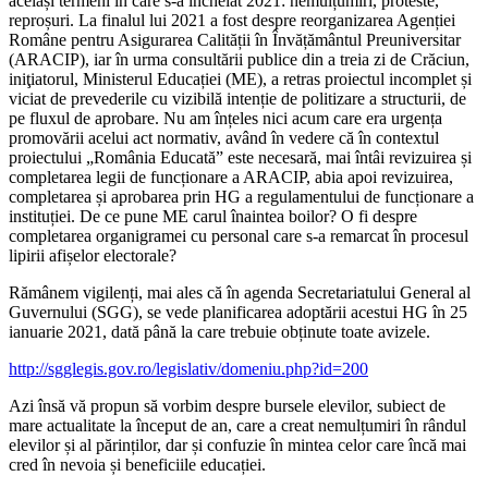
aceiași termeni în care s-a încheiat 2021: nemulțumiri, proteste,
reproșuri. La finalul lui 2021 a fost despre reorganizarea Agenției
Române pentru Asigurarea Calității în Învățământul Preuniversitar
(ARACIP), iar în urma consultării publice din a treia zi de Crăciun,
iniţiatorul, Ministerul Educației (ME), a retras proiectul incomplet și
viciat de prevederile cu vizibilă intenție de politizare a structurii, de
pe fluxul de aprobare. Nu am înțeles nici acum care era urgența
promovării acelui act normativ, având în vedere că în contextul
proiectului „România Educată” este necesară, mai întâi revizuirea și
completarea legii de funcționare a ARACIP, abia apoi revizuirea,
completarea și aprobarea prin HG a regulamentului de funcționare a
instituției. De ce pune ME carul înaintea boilor? O fi despre
completarea organigramei cu personal care s-a remarcat în procesul
lipirii afișelor electorale?
Rămânem vigilenți, mai ales că în agenda Secretariatului General al
Guvernului (SGG), se vede planificarea adoptării acestui HG în 25
ianuarie 2021, dată până la care trebuie obținute toate avizele.
http://sgglegis.gov.ro/legislativ/domeniu.php?id=200
Azi însă vă propun să vorbim despre bursele elevilor, subiect de
mare actualitate la început de an, care a creat nemulțumiri în rândul
elevilor și al părinților, dar și confuzie în mintea celor care încă mai
cred în nevoia și beneficiile educației.