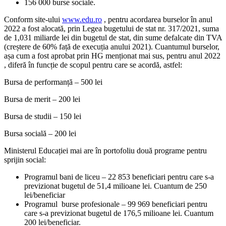
156 000 burse sociale.
Conform site-ului
www.edu.ro
, pentru acordarea burselor în anul
2022 a fost alocată, prin Legea bugetului de stat nr. 317/2021, suma
de 1,031 miliarde lei din bugetul de stat, din sume defalcate din TVA
(creștere de 60% față de execuția anului 2021). Cuantumul burselor,
așa cum a fost aprobat prin HG menționat mai sus, pentru anul 2022
, diferă în funcție de scopul pentru care se acordă, astfel:
Bursa de performanță – 500 lei
Bursa de merit – 200 lei
Bursa de studii – 150 lei
Bursa socială – 200 lei
Ministerul Educației mai are în portofoliu două programe pentru
sprijin social:
Programul bani de liceu – 22 853 beneficiari pentru care s-a
previzionat bugetul de 51,4 milioane lei. Cuantum de 250
lei/beneficiar
Programul burse profesionale – 99 969 beneficiari pentru
care s-a previzionat bugetul de 176,5 milioane lei. Cuantum
200 lei/beneficiar.