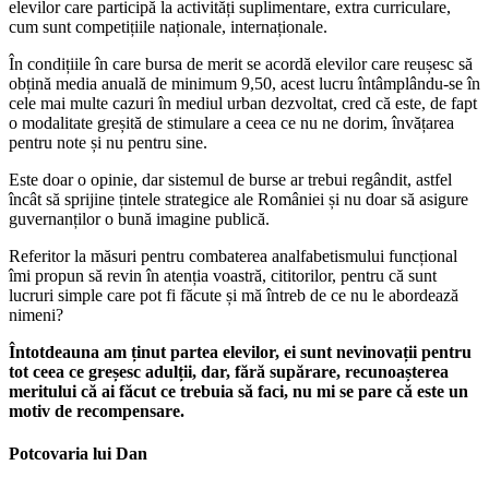
elevilor care participă la activități suplimentare, extra curriculare,
cum sunt competițiile naționale, internaționale.
În condițiile în care bursa de merit se acordă elevilor care reușesc să
obțină media anuală de minimum 9,50, acest lucru întâmplându-se în
cele mai multe cazuri în mediul urban dezvoltat, cred că este, de fapt
o modalitate greșită de stimulare a ceea ce nu ne dorim, învățarea
pentru note și nu pentru sine.
Este doar o opinie, dar sistemul de burse ar trebui regândit, astfel
încât să sprijine țintele strategice ale României și nu doar să asigure
guvernanților o bună imagine publică.
Referitor la măsuri pentru combaterea analfabetismului funcțional
îmi propun să revin în atenția voastră, cititorilor, pentru că sunt
lucruri simple care pot fi făcute și mă întreb de ce nu le abordează
nimeni?
Întotdeauna am ținut partea elevilor, ei sunt nevinovații pentru
tot ceea ce greșesc adulții, dar, fără supărare, recunoașterea
meritului că ai făcut ce trebuia să faci, nu mi se pare că este un
motiv de recompensare.
Potcovaria lui Dan