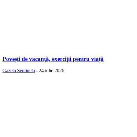
Povești de vacanță, exerciții pentru viață
Gazeta Sentinela
-
24 iulie 2026