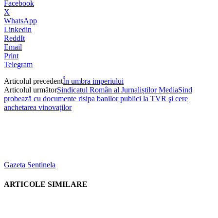
Facebook
X
WhatsApp
Linkedin
ReddIt
Email
Print
Telegram
Articolul precedent
În umbra imperiului
Articolul următor
Sindicatul Român al Jurnaliștilor MediaSind
probează cu documente risipa banilor publici la TVR şi cere
anchetarea vinovaţilor
Gazeta Sentinela
ARTICOLE SIMILARE