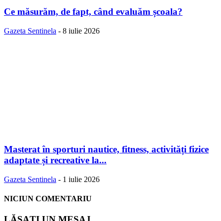
Ce măsurăm, de fapt, când evaluăm școala?
Gazeta Sentinela
-
8 iulie 2026
Masterat în sporturi nautice, fitness, activități fizice
adaptate și recreative la...
Gazeta Sentinela
-
1 iulie 2026
NICIUN COMENTARIU
LĂSAȚI UN MESAJ