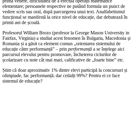
prima vedere, dificultatea de a efectua operații matematice
elementare; persoanele respective ne putând formula un punct de
vedere scris sau oral, după parcurgerea unui text. Analfabetismul
funcțional se manifestă la orice nivel de educație, dar debutează în
primii ani de școală.
Profesorul William Brozo (profesor la George Mason University in
Fairfax, Virginia) a studiat acest fenomen în Bulgaria, Macedonia și
Romania și a găsit ca element comun „orientarea sistemului de
educație către performanță” – prin
performanță
a se înțelege aici
parcursul elevului pentru promovare, încheierea ciclurilor de
școlarizare cu note cât mai mari, calificative de „foarte bine” etc.
Știm că doar aproximativ 1% dintre elevi participă la concursuri și
olimpiade, fac performanță; dar ceilalți 99%? Pentru ei ce face
sistemul de educație?