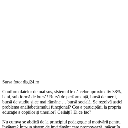
Sursa foto: digi24.ro
Conform datelor de mai sus, sistemul le dă celor aproximativ 38%,
bani, sub formă de bursă! Bursă de performanță, bursă de merit,
bursă de studiu și ce mai rămâne … bursă socială. Se rezolvă astfel
problema analfabetismului funcțional? Cea a participării la propria
educație a copiilor și tinerilor? Ceilalți? Ei ce fac?
Nu cumva se abdică de la principiul pedagogic al motivării pentru
învățare? Într-un sistem de învățământ care promovează, măcar în