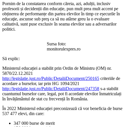
Pornim de la constatarea conform căreia, azi, adulții, inclusiv
profesorii și decidenții din educație, pun mult prea mult accent pe
obținerea de performanțe din partea elevilor în timp ce eșecurile în
educaţie, ascunse sub preş ca să nu atârne greu la o evaluare
calitativă, sunt puse exclusiv în seama elevilor sau a adversarilor
politici.
Sursa foto:
monitorulexpres.ro
Să explic:
Ministerul educației a stabilit prin Ordin de Ministru (OM) nr.
5870/22.12.2021
http://legislatie.just.ro/Public/DetaliiDocument/250165
criteriile de
acordare a burselor, iar prin HG 1094/2021
http://legislatie.just.ro/Public/DetaliiDocument/247358
s-a stabilit
cuantumul burselor care, legal, pot fi acordate elevilor înmatriculați
în învățământul de stat cu frecvență în România.
În 2022 Ministerul educației preconizează că vor beneficia de burse
537 477 elevi, din care:
347 000 burse de merit