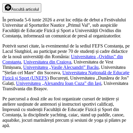
Ascultă articolul
În perioada 5-6 iunie 2026 a avut loc ediția de debut a Festivalului
Universitar al Sporturilor Nautice „Primul Val”, sub auspiciile
Facultății de Educație Fizică și Sport a Universității Ovidius din
Constanța, informează un comunicat de presă al organizatorilor.
Potrivit sursei citate, la evenimentul de la sediul FEFS Constanța, pe
Lacul Siutghiol, au participat peste 70 de studenți și cadre didactice
de la nouă universități din România:
Universitatea „Ovidius” din
Constanța
,
Universitatea din Craiova
, Universitatea de Vest
Timișoara,
Universitatea „Vasile Alecsandri” Bacău
, Universitatea
”Ștefan cel Mare” din Suceava,
Universitatea Națională de Educație
Fizică și Sport (
UNEFS
) București, Universitatea „Dunărea de Jos”
Galați,
Universitatea „Alexandru Ioan Cuza” din Iași
, Universitatea
Transilvania din Brașov.
Pe parcursul a două zile au fost organizate cursuri de inițiere și
ateliere susținute de antrenori și instructori sportivi calificați,
împreună cu studenții Facultății de Educație Fizică și Sport din
Constanța, la disciplinele yachting, caiac, stand up paddle, canoe,
aquabike, jocuri marinărești precum și sesiuni de yoga și pilates pe
apă.