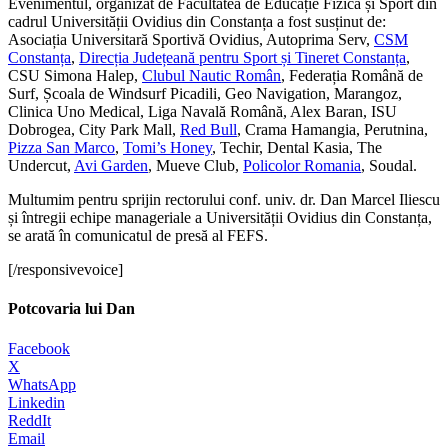
Evenimentul, organizat de Facultatea de Educație Fizică și Sport din
cadrul Universității Ovidius din Constanța a fost susținut de:
Asociația Universitară Sportivă Ovidius, Autoprima Serv,
CSM
Constanța
,
Direcția Județeană pentru Sport și Tineret Constanța
,
CSU Simona Halep,
Clubul Nautic Român
, Federația Română de
Surf, Școala de Windsurf Picadili, Geo Navigation, Marangoz,
Clinica Uno Medical, Liga Navală Română, Alex Baran, ISU
Dobrogea, City Park Mall,
Red Bull
, Crama Hamangia, Perutnina,
Pizza San Marco
,
Tomi’s Honey
, Techir, Dental Kasia, The
Undercut,
Avi Garden
, Mueve Club,
Policolor Romania
, Soudal.
Multumim pentru sprijin rectorului conf. univ. dr. Dan Marcel Iliescu
și întregii echipe manageriale a Universității Ovidius din Constanța,
se arată în comunicatul de presă al FEFS.
[/responsivevoice]
Potcovaria lui Dan
Facebook
X
WhatsApp
Linkedin
ReddIt
Email