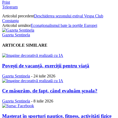
Print
Telegram
Articolul precedent
Deschiderea sezonului estival Vespa Club
Constanța
Articolul următor
Econaționalismul bate la porțile Europei
Gazeta Sentinela
ARTICOLE SIMILARE
Povești de vacanță, exerciții pentru viață
Gazeta Sentinela
-
24 iulie 2026
Ce măsurăm, de fapt, când evaluăm școala?
Gazeta Sentinela
-
8 iulie 2026
Masterat în sporturi nautice, fitness, activități fizice