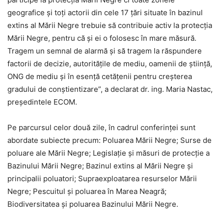
geografice și toți actorii din cele 17 țări situate în bazinul
extins al Mării Negre trebuie să contribuie activ la protecția
Mării Negre, pentru că și ei o folosesc în mare măsură.
Tragem un semnal de alarmă și să tragem la răspundere
factorii de decizie, autoritățile de mediu, oamenii de știință,
ONG de mediu şi în esenţă cetățenii pentru creșterea
gradului de conștientizare”, a declarat dr. ing. Maria Nastac,
preşedintele ECOM.
Pe parcursul celor două zile, în cadrul conferinţei sunt
abordate subiecte precum: Poluarea Mării Negre; Surse de
poluare ale Mării Negre; Legislaţie şi măsuri de protecţie a
Bazinului Mării Negre; Bazinul extins al Mării Negre și
principalii poluatori; Supraexploatarea resurselor Mării
Negre; Pescuitul și poluarea în Marea Neagră;
Biodiversitatea și poluarea Bazinului Mării Negre.