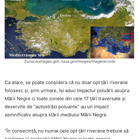
Sursa:eoimages.gsfc.nasa.gov/images/imagerecords
Ca atare, se poate considera că nu doar opt țări riverane
folosesc și, prin urmare, își aduc impactul poluării asupra
Mării Negre ci toate zonele din cele 17 țări traversate și
deservite de “autostrăzi poluante” au un impact
semnificativ asupra stării mediului Mării Negre.
“În consecință, nu numai cele opt țări riverane trebuie să
participe la protecția Mării Negre ci toate zonele