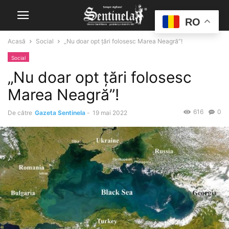
RO
Acasă
Social
„Nu doar opt țări folosesc Marea Neagră”!
Social
„Nu doar opt țări folosesc
Marea Neagră”!
616
0
De către
Gazeta Sentinela
-
19 mai 2022