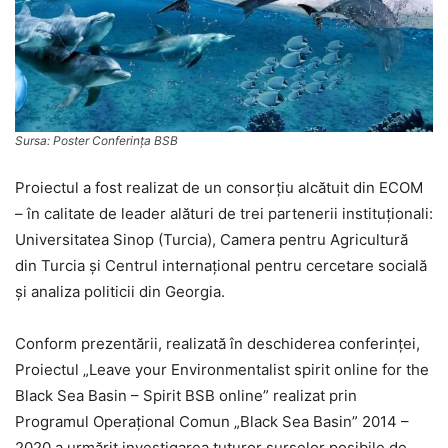
Sursa: Poster Conferinţa BSB
Proiectul a fost realizat de un consorţiu alcătuit din ECOM
– în calitate de leader alături de trei partenerii instituţionali:
Universitatea Sinop (Turcia), Camera pentru Agricultură
din Turcia şi Centrul internaţional pentru cercetare socială
şi analiza politicii din Georgia.
Conform prezentării, realizată în deschiderea conferinţei,
Proiectul „Leave your Environmentalist spirit online for the
Black Sea Basin – Spirit BSB online” realizat prin
Programul Operațional Comun „Black Sea Basin” 2014 –
2020 a urmărit investigarea tuturor surselor posibile de