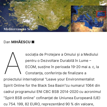
Dan
MIHĂESCU ■
A
sociaţia de Protejare a Omului şi a Mediului
pentru o Dezvoltare Durabilă în Lume –
ECOM, susţine în perioada 19-20 mai a. c, la
Constanţa, conferinţa de finalizare a
proiectului internaţional “Leave your Environmentalist
Spirit Online for the Black Sea Basin”cu numarul 1064 din
cadrul programului ENI CBC BSB 2014-2020 cu acronimul
“Spirit BSB online” cofinanţat de Uniunea Europeană (UE)
cu 754. 199, 82 EURO, reprezentând 90 % din valoare,