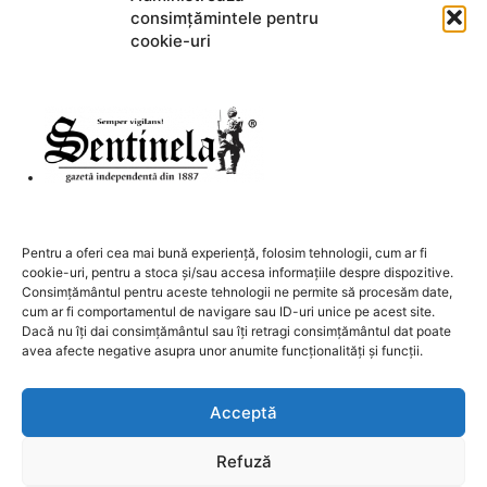
consimțămintele pentru
Acest site folosește Akismet pentru a reduce spamul.
Află cum
cookie-uri
sunt procesate datele comentariilor tale
.
DESPRE NOI
Pentru a oferi cea mai bună experiență, folosim tehnologii, cum ar fi
cookie-uri, pentru a stoca și/sau accesa informațiile despre dispozitive.
Contactați-ne:
redactia@sentinela.ro
Consimțământul pentru aceste tehnologii ne permite să procesăm date,
cum ar fi comportamentul de navigare sau ID-uri unice pe acest site.
Dacă nu îți dai consimțământul sau îți retragi consimțământul dat poate
URMAȚI-NE
avea afecte negative asupra unor anumite funcționalități și funcții.
Acceptă
Refuză