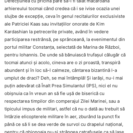
Defecţiunea cu pricina pare să-i fi tăiat macaroana
arhiereului tocmai când credea că i se ivise ocazia unei
slujbe de excepţie, ceva în genul recitalurilor exclusiviste
ale Patriciei Kaas sau invitaţiilor onorate de Kim
Kardashian la petrecerile private, având în vedere
participarea restrânsă, pe sprânceană, la evenimentul din
portul militar Constanţa, selectată de Marina de Război,
pentru Iohannis. De unde să bănuiască trufaşul călugăr că
tocmai atunci şi acolo, cineva are o zi proastă, transpiră
abundent şi în loc să-l calmeze, cântarea bizantină l-a
umplut de draci? Deh, se mai întâmplă! Şi iarăşi, nu-i mai
puţin adevărat că Înalt Prea Simulantul (IPS), nici el nu
obişnuia ca în vreun an să fie uşă de biserică cu
respectarea timpilor din comperajul Zilei Marinei, sau a
tipicului impus de militari, astfel că nu o dată au trebuit să
întârzie elicopterele militare în aer, zburând la punct fix
până ce să li se dea verde de survol cu drapelul naţional,
pentru că ghionoaia nu-şi strângea catrafusele ca să lase