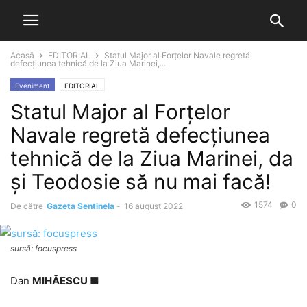
Acasă
EDITORIAL
Statul Major al Forțelor Navale regretă
defecţiunea tehnică de la Ziua Marinei,...
Eveniment
EDITORIAL
Statul Major al Forțelor
Navale regretă defecţiunea
tehnică de la Ziua Marinei, da
şi Teodosie să nu mai facă!
1574
0
De către
Gazeta Sentinela
-
16 august 2022
sursă: focuspress
Dan
MIHĂESCU ■