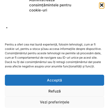
consimțămintele pentru
cookie-uri
DESPRE NOI
Pentru a oferi cea mai bună experiență, folosim tehnologii, cum ar fi
cookie-uri, pentru a stoca și/sau accesa informațiile despre dispozitive.
Contactați-ne:
redactia@sentinela.ro
Consimțământul pentru aceste tehnologii ne permite să procesăm date,
cum ar fi comportamentul de navigare sau ID-uri unice pe acest site.
Dacă nu îți dai consimțământul sau îți retragi consimțământul dat poate
URMAȚI-NE
avea afecte negative asupra unor anumite funcționalități și funcții.
Acceptă
Refuză
GDPR
Publicitate
Contact
Vezi preferințele