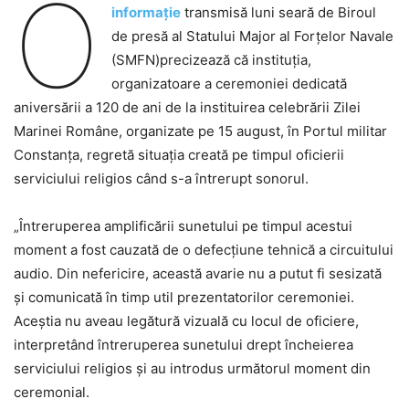
O
informaţie
transmisă luni seară de Biroul
de presă al Statului Major al Forţelor Navale
(SMFN)precizează că instituţia,
organizatoare a ceremoniei dedicată
aniversării a 120 de ani de la instituirea celebrării Zilei
Marinei Române, organizate pe 15 august, în Portul militar
Constanța, regretă situația creată pe timpul oficierii
serviciului religios când s-a întrerupt sonorul.
„Întreruperea amplificării sunetului pe timpul acestui
moment a fost cauzată de o defecțiune tehnică a circuitului
audio. Din nefericire, această avarie nu a putut fi sesizată
și comunicată în timp util prezentatorilor ceremoniei.
Aceștia nu aveau legătură vizuală cu locul de oficiere,
interpretând întreruperea sunetului drept încheierea
serviciului religios și au introdus următorul moment din
ceremonial.