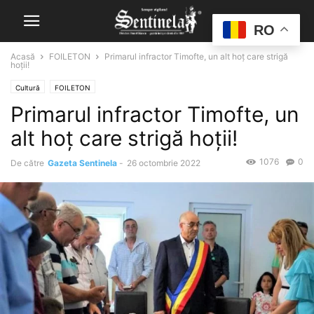
RO
Acasă
FOILETON
Primarul infractor Timofte, un alt hoț care strigă
hoții!
Cultură
FOILETON
Primarul infractor Timofte, un
alt hoț care strigă hoții!
1076
0
De către
Gazeta Sentinela
-
26 octombrie 2022