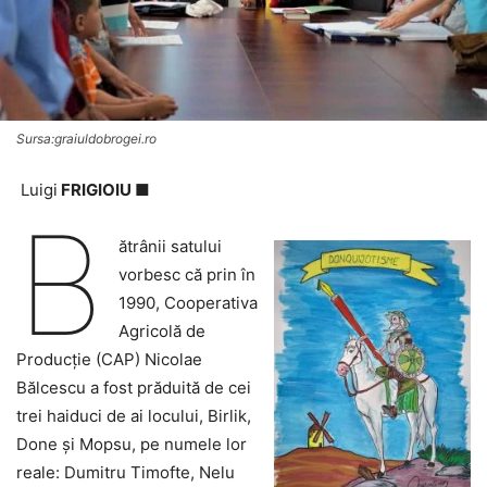
Sursa:graiuldobrogei.ro
Luigi
FRIGIOIU ■
B
ătrânii satului
vorbesc că prin în
1990, Cooperativa
Agricolă de
Producţie (CAP) Nicolae
Bălcescu a fost prăduită de cei
trei haiduci de ai locului, Birlik,
Done și Mopsu, pe numele lor
reale: Dumitru Timofte, Nelu