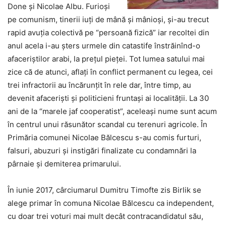
Done și Nicolae Albu. Furioşi
pe comunism, tinerii iuți de mână şi mânioşi, și-au trecut
rapid avuția colectivă pe “persoană fizică” iar recoltei din
anul acela i-au şters urmele din catastife înstrăinînd-o
afaceriștilor arabi, la preţul pieţei. Tot lumea satului mai
zice că de atunci, aflaţi în conflict permanent cu legea, cei
trei infractorii au încărunţit în rele dar, între timp, au
devenit afaceriști și politicieni fruntași ai localității. La 30
ani de la “marele jaf cooperatist”, aceleași nume sunt acum
în centrul unui răsunător scandal cu terenuri agricole. În
Primăria comunei Nicolae Bălcescu s-au comis furturi,
falsuri, abuzuri și instigări finalizate cu condamnări la
pârnaie și demiterea primarului.
În iunie 2017, cârciumarul Dumitru Timofte zis Birlik se
alege primar în comuna Nicolae Bălcescu ca independent,
cu doar trei voturi mai mult decât contracandidatul său,