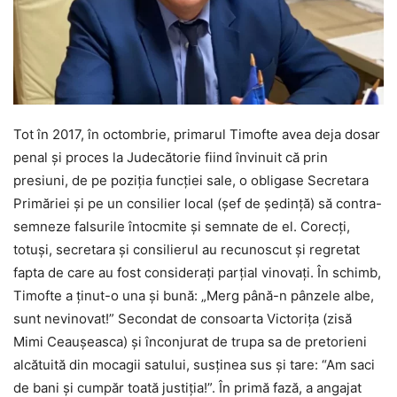
Tot în 2017, în octombrie, primarul Timofte avea deja dosar
penal și proces la Judecătorie fiind învinuit că prin
presiuni, de pe poziţia funcţiei sale, o obligase Secretara
Primăriei și pe un consilier local (șef de ședință) să contra-
semneze falsurile întocmite și semnate de el. Corecți,
totuși, secretara și consilierul au recunoscut și regretat
fapta de care au fost consideraţi parțial vinovați. În schimb,
Timofte a ținut-o una și bună: „Merg până-n pânzele albe,
sunt nevinovat!” Secondat de consoarta Victoriţa (zisă
Mimi Ceaușeasca) și înconjurat de trupa sa de pretorieni
alcătuită din mocagii satului, susținea sus și tare: “Am saci
de bani și cumpăr toată justiția!”. În primă fază, a angajat