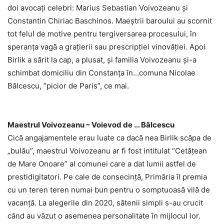
doi avocați celebri: Marius Sebastian Voivozeanu și
Constantin Chiriac Baschinos. Maeștrii baroului au scornit
tot felul de motive pentru tergiversarea procesului, în
speranța vagă a grațierii sau prescripției vinovăţiei. Apoi
Birlik a sărit la cap, a plusat, și familia Voivozeanu și-a
schimbat domiciliu din Constanța în…comuna Nicolae
Bălcescu, “picior de Paris”, ce mai.
Maestrul Voivozeanu – Voievod de … Bălcescu
Cică angajamentele erau luate ca dacă nea Birlik scăpa de
„bulău”, maestrul Voivozeanu ar fi fost intitulat “Cetățean
de Mare Onoare” al comunei care a dat lumii astfel de
prestidigitatori. Pe cale de consecinţă, Primăria îl premia
cu un teren teren numai bun pentru o somptuoasă vilă de
vacanță. La alegerile din 2020, sătenii simpli s-au crucit
când au văzut o asemenea personalitate în mijlocul lor.