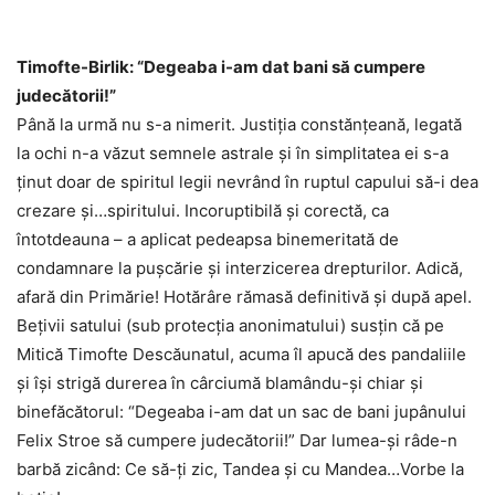
Timofte-Birlik: “Degeaba i-am dat bani să cumpere
judecătorii!”
Până la urmă nu s-a nimerit. Justiția constănțeană, legată
la ochi n-a văzut semnele astrale şi în simplitatea ei s-a
ţinut doar de spiritul legii nevrând în ruptul capului să-i dea
crezare şi…spiritului. Incoruptibilă și corectă, ca
întotdeauna – a aplicat pedeapsa binemeritată de
condamnare la pușcărie și interzicerea drepturilor. Adică,
afară din Primărie! Hotărâre rămasă definitivă și după apel.
Bețivii satului (sub protecția anonimatului) susțin că pe
Mitică Timofte Descăunatul, acuma îl apucă des pandaliile
și își strigă durerea în cârciumă blamându-şi chiar şi
binefăcătorul: “Degeaba i-am dat un sac de bani jupânului
Felix Stroe să cumpere judecătorii!” Dar lumea-şi râde-n
barbă zicând: Ce să-ţi zic, Tandea şi cu Mandea…Vorbe la