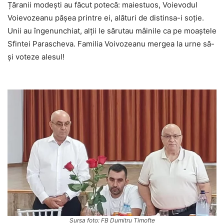
Țăranii modești au făcut potecă: maiestuos, Voievodul
Voievozeanu pășea printre ei, alături de distinsa-i soție.
Unii au îngenunchiat, alții le sărutau mâinile ca pe moaștele
Sfintei Parascheva. Familia Voivozeanu mergea la urne să-
și voteze alesul!
Sursa foto: FB Dumitru Timofte