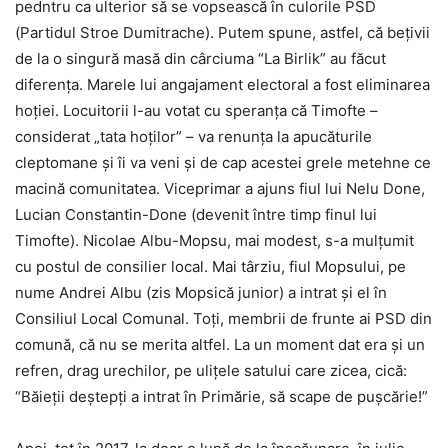
pedntru ca ulterior să se vopsească în culorile PSD
(Partidul Stroe Dumitrache). Putem spune, astfel, că bețivii
de la o singură masă din cârciuma “La Birlik” au făcut
diferența. Marele lui angajament electoral a fost eliminarea
hoției. Locuitorii l-au votat cu speranța că Timofte –
considerat „tata hoților” – va renunța la apucăturile
cleptomane şi îi va veni şi de cap acestei grele metehne ce
macină comunitatea. Viceprimar a ajuns fiul lui Nelu Done,
Lucian Constantin-Done
(devenit între timp finul lui
Timofte). Nicolae Albu-Mopsu, mai modest, s-a mulțumit
cu postul de consilier local. Mai târziu, fiul Mopsului, pe
nume Andrei Albu (zis Mopsică junior) a intrat și el în
Consiliul Local Comunal. Toți, membrii de frunte ai PSD din
comună, că nu se merita altfel. La un moment dat era şi un
refren, drag urechilor, pe uliţele satului care zicea, cică:
“Băieții deștepți a intrat în Primărie, să scape de pușcărie!”