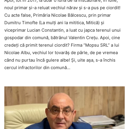
Apoi, tot în 2017, la doar o lună de la înscăunare, în iulie,
noul primar și-a reluat vechiul nărav şi s-a pus pe ciordit!
Cu acte false, Primăria Nicolae Bălcescu, prin primar
Dumitru Timofte (La mulţi ani la mititica, Mitică) şi
viceprimar Lucian Constantin, a luat cu japca terenul unui
gospodar din comună, bătrânul Valentin Crețu. Apoi, cine
credeți că primit terenul ciordit? Firma “Mopsu SRL” a lui
Nicolae Albu, vechiul lor tovarăș de pârle, de pe vremea
când nu purtau încă gulere albe! Și, uite așa, s-a închis
cercul infractorilor din comună…