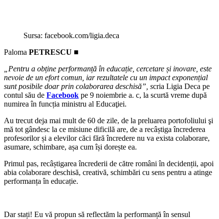
Sursa: facebook.com/ligia.deca
Paloma
PETRESCU ■
„Pentru a obține performanță în educație, cercetare și inovare, este
nevoie de un efort comun, iar rezultatele cu un impact exponențial
sunt posibile doar prin colaborarea deschisă”, s
cria Ligia Deca pe
contul său de
Facebook
pe 9 noiembrie a. c, la scurtă vreme după
numirea în funcția ministru al Educaţiei.
Au trecut deja mai mult de 60 de zile, de la preluarea portofoliului şi
mă tot gândesc la ce misiune dificilă are, de a recâștiga încrederea
profesorilor și a elevilor căci fără încredere nu va exista colaborare,
asumare, schimbare, așa cum își dorește ea.
Primul pas, recâștigarea încrederii de către români în decidenții, apoi
abia colaborare deschisă, creativă, schimbări cu sens pentru a atinge
performanța în educație.
Dar stați! Eu vă propun să reflectăm la performanță în sensul