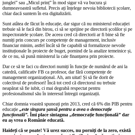
junglei” sau „Micul prinț” în mod sigur vă va bucura şi
dumneavoastră sufletul. Precis ați înțelege nevoia bibliotecii școlare,
chiar dacă suntem în era digitalizării.
Sunt atâtea de făcut în educație, dar sigur că nu ministerul educației
trebuie să le facă din birou, ci să se sprijine pe directorii școlilor și pe
inspectoratele școlare. De aceea cred că directorii ar fi bine să fie
numiți prin concurs pe competențe de management, inclusiv
financiar minim, astfel încât să fie capabili să formalizeze nevoile
instituționale în proiecte de buget, pornind de la analize temeinice și,
de ce nu, să pună ministerul la cale finanțarea prin proiecte.
Dar ce să te faci cu directori numiți în funcție de numărul de ani la
catedră, calificativ FB ca profesor, dar fără competențe de
management organizațional. Ah, am uitat! Și să fie dorit de
colectivul de profesori! Încă tot cred că directorul nu trebuie
neapărat să fie iubit, ci mai degrabă respectat pentru
profesionalismul său în interesul întregii organizații.
Chiar domnia voastră spuneați prin 2013, cred că 6% din PIB pentru
educație
„este singura șansă pentru a avea o democrație
funcțională
”.
Îmi place sintagma „democrație funcțională” dar
eu aș vrea o Românie educată.
Haideți că se poate! Vă urez succes, nu porniți de la zero, există