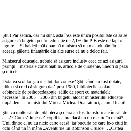
Știu! Par sadică, dar nu sunt, asta însă este unica posibilitate ca să se
asigure că bugetul pentru educație de 2,1% din PIB este de fapt o
jignire… Și haideți măi doamnă ministru să nu mai adunăm în
aceeași găleată finanțările din alte surse că nu e deloc fair.
Ministerul educației trebuie să asigure inclusiv ceea ce azi asigură
părinții – materiale consumabile, articole de curățenie, uneori și paza
școlii etc.
Dotarea școlilor și a instituțiilor conexe? Știți când au fost dotate,
ultima și cred că singura dată post 1989, bibliotecile școlare,
cabinetele de psihopedagogie, sălile de sport cu materialele
necesare? În 2005 – 2006 din bugetul alocat ministerului educație
după demisia ministrului Mircea Miclea. Doar atunci, acum 16 ani!
Știți că multe săli de bibliotecă școlară au fost transformate în săli de
clasă? Cum să iubească copiii lectura dacă nu țin o carte în mână?
Unii dintre ei nu au nicio carte acasă, iar bucuria pe care le-o citiți în
ochi când țin în mână „Aventurile lui Robinson Crusoe” , „Cartea