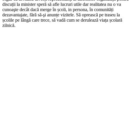
discuții la minister speră să afle lucruri utile dar realitatea nu o va
cunoaşte decât dacă merge în școli, in persona, în comunități
dezavantajate, fără să-şi anunțe vizitele. Să oprească pe traseu la
școlile pe lângă care trece, să vadă cum se derulează viața școlară
zilnică.