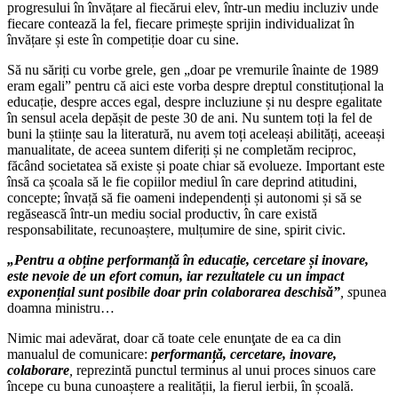
progresului în învățare al fiecărui elev, într-un mediu incluziv unde
fiecare contează la fel, fiecare primește sprijin individualizat în
învățare și este în competiție doar cu sine.
Să nu săriți cu vorbe grele, gen „doar pe vremurile înainte de 1989
eram egali” pentru că aici este vorba despre dreptul constituțional la
educație, despre acces egal, despre incluziune și nu despre egalitate
în sensul acela depășit de peste 30 de ani. Nu suntem toți la fel de
buni la științe sau la literatură, nu avem toți aceleași abilități, aceeași
manualitate, de aceea suntem diferiți și ne completăm reciproc,
făcând societatea să existe și poate chiar să evolueze. Important este
însă ca școala să le fie copiilor mediul în care deprind atitudini,
concepte; învață să fie oameni independenți și autonomi și să se
regăsească într-un mediu social productiv, în care există
responsabilitate, recunoaștere, mulțumire de sine, spirit civic.
„
Pentru a obține performanță în educație, cercetare și inovare,
este nevoie de un efort comun, iar rezultatele cu un impact
exponențial sunt posibile doar prin colaborarea deschisă
”
, s
punea
doamna ministru…
Nimic mai adevărat, doar că toate cele enunţate de ea ca din
manualul de comunicare:
performanță, cercetare, inovare,
colaborare
,
reprezintă punctul terminus al unui proces sinuos care
începe cu buna cunoaștere a realității, la fierul ierbii, în școală.