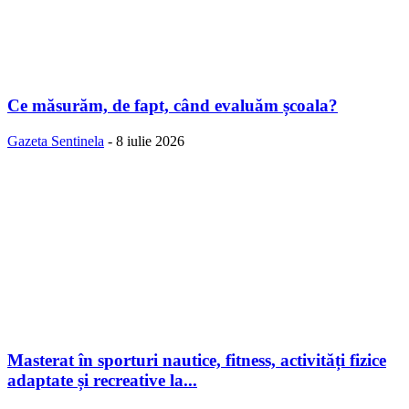
Ce măsurăm, de fapt, când evaluăm școala?
Gazeta Sentinela
-
8 iulie 2026
Masterat în sporturi nautice, fitness, activități fizice
adaptate și recreative la...