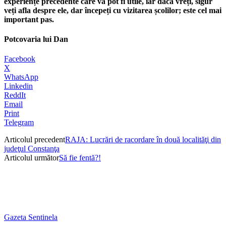
experiențe precedente care vă pot fi utile, iar dacă vreți, sigur
veți afla despre ele, dar începeți cu vizitarea școlilor; este cel mai
important pas.
Potcovaria lui Dan
Facebook
X
WhatsApp
Linkedin
ReddIt
Email
Print
Telegram
Articolul precedent
RAJA: Lucrări de racordare în două localităţi din
judeţul Constanţa
Articolul următor
Să fie fentă?!
Gazeta Sentinela