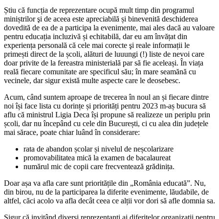
Știu că funcția de reprezentare ocupă mult timp din programul
miniștrilor şi de aceea este apreciabilă și binevenită deschiderea
dovedită de ea de a participa la evenimente, mai ales dacă au valoare
pentru educația incluzivă și echitabilă, dar eu am învățat din
experiența personală că cele mai corecte şi reale informații le
primești direct de la școli, alături de luuungi (!) liste de nevoi care
doar privite de la fereastra ministerială par să fie aceleași. În viața
reală fiecare comunitate are specificul său; în mare seamănă cu
vecinele, dar sigur există multe aspecte care le deosebesc.
Acum, când suntem aproape de trecerea în noul an și fiecare dintre
noi își face lista cu dorințe și priorități pentru 2023 m-aș bucura să
aflu că ministrul Ligia Deca își propune să realizeze un periplu prin
școli, dar nu începând cu cele din București, ci cu alea din județele
mai sărace, poate chiar luând în considerare:
rata de abandon școlar și nivelul de neșcolarizare
promovabilitatea mică la examen de bacalaureat
numărul mic de copii care frecventează grădinița.
Doar așa va afla care sunt prioritățile din „România educată”. Nu,
din birou, nu de la participarea la diferite evenimente, lăudabile, de
altfel, căci acolo va afla decât ceea ce alții vor dori să afle domnia sa.
Sigur că invitând diverși reprezentanți ai diferitelor organizații pentru