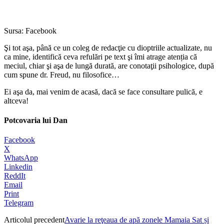
Sursa: Facebook
Şi tot aşa, până ce un coleg de redacţie cu dioptriile actualizate, nu
ca mine, identifică ceva refulări pe text şi îmi atrage atenția că
meciul, chiar şi aşa de lungă durată, are conotaţii psihologice, după
cum spune dr. Freud, nu filosofice…
Ei aşa da, mai venim de acasă, dacă se face consultare pulică, e
altceva!
Potcovaria lui Dan
Facebook
X
WhatsApp
Linkedin
ReddIt
Email
Print
Telegram
Articolul precedent
Avarie la reţeaua de apă zonele Mamaia Sat și