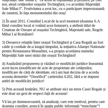
noi, aleșii cetățenilor orașului Techirghiol, i-o acordăm Majestății
Sale Mihai I”. Festivitatea a avut loc, cu o participare impresionantă
de oameni, în fața monumentului din oraș!
2) În anul 2011, Consiliul Local de la acel moment (doamna S.A
fiind consilier local si votând acea hotarare), a atribuit titlul de
Cetatean de Onoare al orașului Techirghiol, Majestatii sale, Regele
Mihai I al României!
3) Deoarece relațiile între orașul Techirghiol și Casa Regală au fost
calde și cordiale de-a lungul timpului, la inițiativa Alianței Nationale
pentru Restaurarea Monarhiei, s-a propus acordarea numelui
Majestății Sale unei străzi din orașul Techirghiol!
4) Analizând propunerea și văzând ce modificări juridice înseamnă
acest lucru (modificare de acte de proprietate ale cetățenilor,
modificare de cărți de identitate, etc) am luat decizia de a acorda
aceasta denumire “Onorifică” cartierului A202, fără a se impune
astfel de modificări juridice!
5) Prin această hotărâre, NU se atribuie nici un teren Casei Regale și
este doar un gest de respect față de aceasta!
Vă las pe dumneavoastră, să analizați, care este motivul, pentru care
doamna consilier, aruncă în spațiu public informații “trunchiate”!