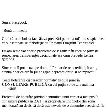
Sursa: Facebook
“Bună dimineața!
Cred că ar trebui sa fac câteva precizări pentru a înlătura suspiciunea
că subsemnata se războiește cu Primarul Orașului Techirghiol.
Eu am semnalat doar o problemă de legalitate în ceea ce privește
respectarea transparenței decizionale așa cum prevede Legea
52/2003.
Sincer nu îl pot acuza pe domnul Primar de rea credință, îi atrag
atenția doar că are în jur angajați neprofesioniști și neimplicați.
Toate hotărârile cu caracter normativ trebuie puse în
CONSULTARE PUBLIC
Ă cu cel puțin 30 de zile înaintea
adoptării!
Proiectul de hotărâre privind denumirea unui cartier a fost pus în
consultare publică în 2021, iar proprietarii imobilelor din zona
menționată au decis că dacă este nevoie de o denumire aceasta să fie