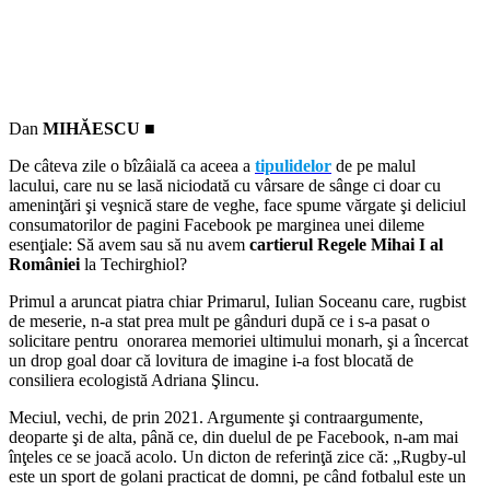
Dan
MIHĂESCU ■
De câteva zile o bîzâială ca aceea a
tipulidelor
de pe malul
lacului, care nu se lasă niciodată cu vârsare de sânge ci doar cu
ameninţări şi veşnică stare de veghe, face spume vărgate şi deliciul
consumatorilor de pagini Facebook pe marginea unei dileme
esenţiale: Să avem sau să nu avem
cartierul Regele Mihai I al
României
la Techirghiol?
Primul a aruncat piatra chiar Primarul, Iulian Soceanu care, rugbist
de meserie, n-a stat prea mult pe gânduri după ce i s-a pasat o
solicitare pentru onorarea memoriei ultimului monarh, şi a încercat
un drop goal doar că lovitura de imagine i-a fost blocată de
consiliera ecologistă Adriana Şlincu.
Meciul, vechi, de prin 2021. Argumente şi contraargumente,
deoparte şi de alta, până ce, din duelul de pe Facebook, n-am mai
înţeles ce se joacă acolo. Un dicton de referinţă zice că: „Rugby-ul
este un sport de golani practicat de domni, pe când fotbalul este un