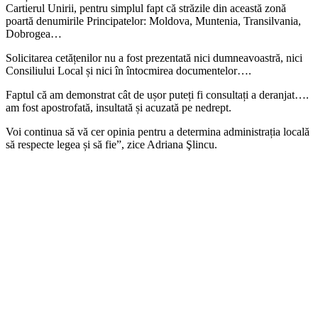
Cartierul Unirii, pentru simplul fapt că străzile din această zonă
poartă denumirile Principatelor: Moldova, Muntenia, Transilvania,
Dobrogea…
Solicitarea cetățenilor nu a fost prezentată nici dumneavoastră, nici
Consiliului Local și nici în întocmirea documentelor….
Faptul că am demonstrat cât de ușor puteți fi consultați a deranjat….
am fost apostrofată, insultată și acuzată pe nedrept.
Voi continua să vă cer opinia pentru a determina administrația locală
să respecte legea și să fie”, zice Adriana Şlincu.