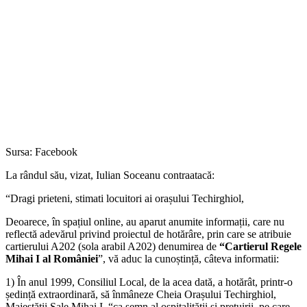
Sursa: Facebook
La rândul său, vizat, Iulian Soceanu contraatacă:
“Dragi prieteni, stimati locuitori ai orașului Techirghiol,
Deoarece, în spațiul online, au aparut anumite informații, care nu
reflectă adevărul privind proiectul de hotărâre, prin care se atribuie
cartierului A202 (sola arabil A202) denumirea de
“Cartierul Regele
Mihai I al României
”, vă aduc la cunoștință, câteva informatii:
1) În anul 1999, Consiliul Local, de la acea dată, a hotărât, printr-o
ședință extraordinară, să înmâneze Cheia Orașului Techirghiol,
Majestății Sale Mihai I, “ca semn al ospitalității și prețuirii, pe care