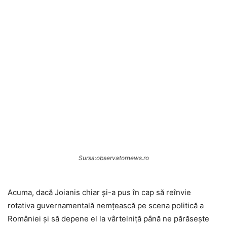
Sursa:observatornews.ro
Acuma, dacă Joianis chiar şi-a pus în cap să reînvie
rotativa guvernamentală nemţească pe scena politică a
României şi să depene el la vârtelniţă până ne părăseşte