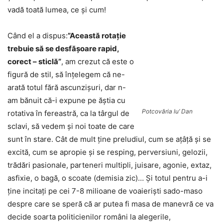
vadă toată lumea, ce şi cum!
Când el a dispus:
”Această rotaţie
trebuie să se desfăşoare rapid,
corect – sticlă”
, am crezut că este o
figură de stil, să înţelegem că ne-
arată totul fără ascunzişuri, dar n-
am bănuit că-i expune pe ăştia cu
Potcovăria lu’ Dan
rotativa în fereastră, ca la târgul de
sclavi, să vedem şi noi toate de care
sunt în stare. Cât de mult ţine preludiul, cum se aţâţă şi se
excită, cum se apropie şi se resping, perversiuni, gelozii,
trădări pasionale, parteneri multipli, juisare, agonie, extaz,
asfixie, o bagă, o scoate (demisia zic)… Şi totul pentru a-i
ţine incitaţi pe cei 7-8 milioane de voaierişti sado-maso
despre care se speră că ar putea fi masa de manevră ce va
decide soarta politicienilor români la alegerile,