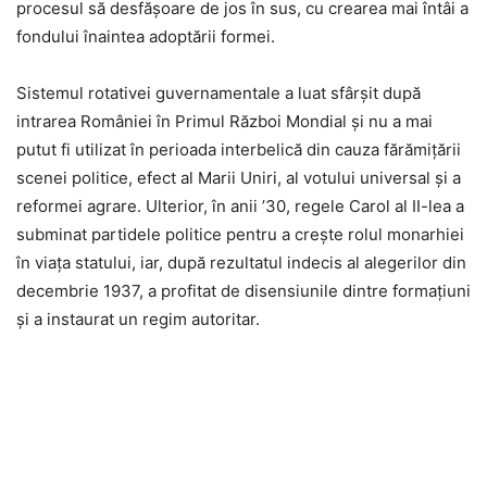
procesul să desfăşoare de jos în sus, cu crearea mai întâi a
fondului înaintea adoptării formei.
Sistemul rotativei guvernamentale a luat sfârşit după
intrarea României în Primul Război Mondial şi nu a mai
putut fi utilizat în perioada interbelică din cauza fărămiţării
scenei politice, efect al Marii Uniri, al votului universal şi a
reformei agrare. Ulterior, în anii ’30, regele Carol al II-lea a
subminat partidele politice pentru a creşte rolul monarhiei
în viaţa statului, iar, după rezultatul indecis al alegerilor din
decembrie 1937, a profitat de disensiunile dintre formaţiuni
şi a instaurat un regim autoritar.