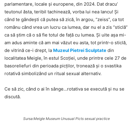
parlamentare, locale şi europene, din 2024. Dat dracu’
teutonul ăsta, teribil tachinează, vorba lui nea Iancu! Şi
când te gândeşti că putea să zică, în argou, “zeiss”, ca tot
românu când vrea un lucru ca lumea, dar nu el a zis “sticlă”
ca să ştim că o să fie totul de faţă cu lumea. Şi uite aşa mi-
am adus aminte că am mai văzut eu asta, tot printr-o sticlă,
de vitrină ce-i drept, la
Muzeul Pietrei Sculptate
din
localitatea Meigle, în estul Scoţiei, unde printre cele 27 de
basoreliefuri din perioada picţilor, tronează şi o svastika
rotativă simbolizând un ritual sexual alternativ.
Ce să zic, când o ai în sânge…rotativa se execută şi nu se
discută.
Sursa:Meigle Museum Unusual
Picts
sexual
practice