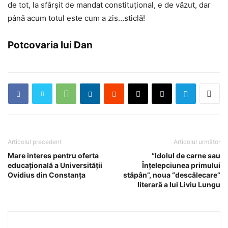
de tot, la sfârşit de mandat constituţional, e de văzut, dar
până acum totul este cum a zis…sticlă!
Potcovaria lui Dan
Articolul precedent
Articolul următor
Mare interes pentru oferta
“Idolul de carne sau
educaţională a Universităţii
Înțelepciunea primului
Ovidius din Constanţa
stăpân”, noua “descălecare”
literară a lui Liviu Lungu