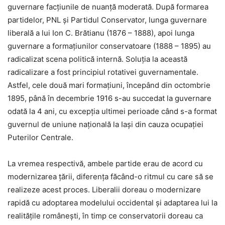
guvernare facţiunile de nuanţă moderată. După formarea
partidelor, PNL şi Partidul Conservator, lunga guvernare
liberală a lui Ion C. Brătianu (1876 – 1888), apoi lunga
guvernare a formaţiunilor conservatoare (1888 – 1895) au
radicalizat scena politică internă. Soluţia la această
radicalizare a fost principiul rotativei guvernamentale.
Astfel, cele două mari formaţiuni, începând din octombrie
1895, până în decembrie 1916 s-au succedat la guvernare
odată la 4 ani, cu excepţia ultimei perioade când s-a format
guvernul de uniune naţională la Iaşi din cauza ocupaţiei
Puterilor Centrale.
La vremea respectivă, ambele partide erau de acord cu
modernizarea ţării, diferenţa făcând-o ritmul cu care să se
realizeze acest proces. Liberalii doreau o modernizare
rapidă cu adoptarea modelului occidental şi adaptarea lui la
realităţile româneşti, în timp ce conservatorii doreau ca