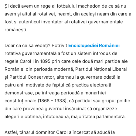
Şi dacă avem un rege al fotbalului machedon de ce să nu
avem şi altul al rotativei, neamţ, din acelaşi neam din care a
fost şi autenticul inventator al rotativei guvernamentale
româneşti.
Doar că ce să vedeţi? Potrivit
Enciclopediei României
rotativa guvernamentală a fost un sistem introdus de
regele Carol I în 1895 prin care cele două mari partide ale
României din perioada modernă, Partidul Naţional Liberal
şi Partidul Conservator, alternau la guvernare odată la
patru ani, motivate de faptul că practica electorală
demonstrase, pe întreaga perioadă a monarhiei
constituţionale (1866 – 1938), că partidul sau grupul politic
din care provenea guvernul însărcinat să organizeze
alegerile obţinea, întotdeauna, majoritatea parlamentară.
Astfel, tânărul domnitor Carol a încercat să aducă la