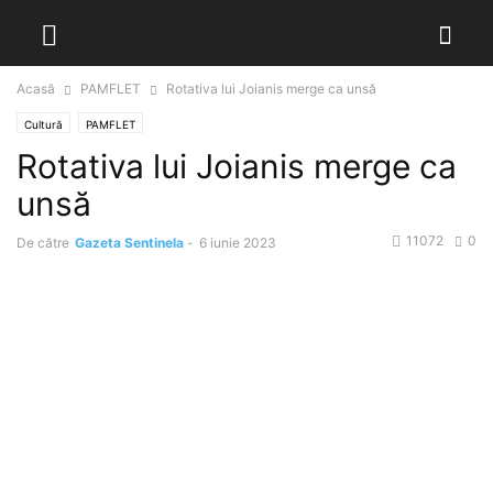
Acasă
PAMFLET
Rotativa lui Joianis merge ca unsă
Cultură
PAMFLET
Rotativa lui Joianis merge ca
unsă
11072
0
De către
Gazeta Sentinela
-
6 iunie 2023