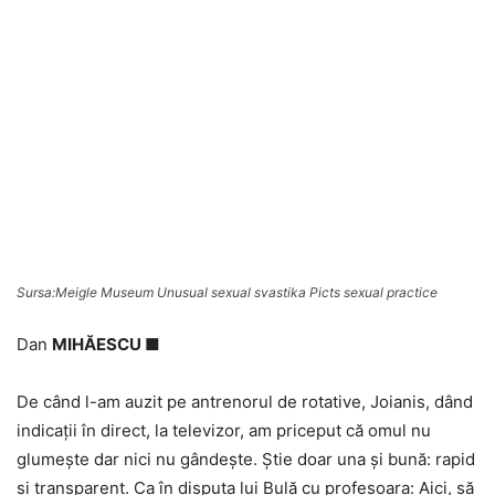
Sursa:Meigle Museum Unusual sexual svastika Picts sexual practice
Dan
MIHĂESCU ■
De când l-am auzit pe antrenorul de rotative, Joianis, dând
indicaţii în direct, la televizor, am priceput că omul nu
glumeşte dar nici nu gândeşte. Ştie doar una şi bună: rapid
şi transparent. Ca în disputa lui Bulă cu profesoara: Aici, să