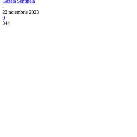
Gazeta Sentinela
-
22 noiembrie 2023
0
344