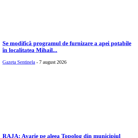
Se modifică programul de furnizare a apei potabile
în localitatea Mihail...
Gazeta Sentinela
-
7 august 2026
RAJA: Avarie pe aleea Topolog din municipiul