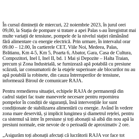
În cursul dimineții de miercuri, 22 noiembrie 2023, în jurul orei
09,00, la Stația de pompare si tratare a apei Palas s-au înregistrat mai
multe variații de tensiune, pompele de la nivelul stației rămânând
fără alimentare cu energie electrică. Prin urmare, în intervalul orar
09.00 – 12.00, în cartierele CET, Viile Noi, Medeea, Palas,
Brătianu, Km 4-5, Km 5, Poarta 6, Abator, Gara, Casa de Cultura,
Compozitori, Inel I, Inel II, bd. 1 Mai și Depozite – Halta Traian,
precum și Zona Industrială, se furnizează apă potabilă cu presiune
scăzută, iar consumatorii de la etajele superioare ale blocurilor nu au
apă potabilă la robinete, din cauza întreruperilor de tensiune,
informează Biroul de comunicare RAJA.
Pentru remedierea situației, echipele RAJA de permanență din
cadrul stației fac toate manevrele necesare pentru repornirea
pompelor în condiții de siguranță, însă intervențiile lor sunt
condiționate de stabilizarea alimentării cu energie. Având în vedere
zona mare deservită, și implicit lungimea și diametrul rețelei, pentru
ca sistemul să intre în presiune și toți abonații să aibă din nou apă la
presiuni normale, este nevoie de o perioadă de aproximativ 2 ore.
„Asigurăm toți abonații afectați că lucrătorii RAJA vor face tot