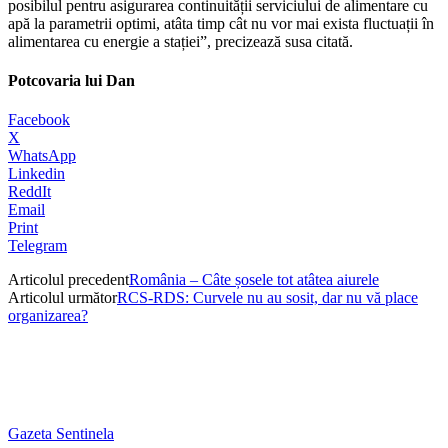
posibilul pentru asigurarea continuității serviciului de alimentare cu
apă la parametrii optimi, atâta timp cât nu vor mai exista fluctuații în
alimentarea cu energie a stației”, precizează susa citată.
Potcovaria lui Dan
Facebook
X
WhatsApp
Linkedin
ReddIt
Email
Print
Telegram
Articolul precedent
România – Câte șosele tot atâtea aiurele
Articolul următor
RCS-RDS: Curvele nu au sosit, dar nu vă place
organizarea?
Gazeta Sentinela