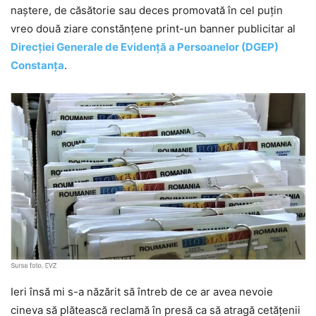
naștere, de căsătorie sau deces promovată în cel puțin
vreo două ziare constănțene print-un banner publicitar al
Direcţiei Generale de Evidenţă a Persoanelor (DGEP)
Constanța
.
Ieri însă mi s-a năzărit să întreb de ce ar avea nevoie
cineva să plătească reclamă în presă ca să atragă cetățenii