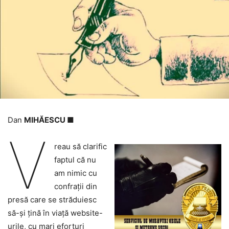
Dan
MIHĂESCU ■
V
reau să clarific
faptul că nu
am nimic cu
confrații din
presă care se străduiesc
să-și țină în viață website-
urile, cu mari eforturi