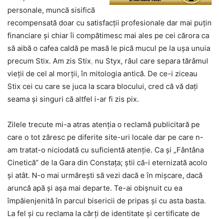
personale, muncă sisifică
recompensată doar cu satisfacții profesionale dar mai puțin
financiare și chiar îi compătimesc mai ales pe cei cărora ca
să aibă o cafea caldă pe masă le pică mucul pe la ușa unuia
precum Stix. Am zis Stix
,
nu Styx, râul care separa tărâmul
vieții de cel al morții, în mitologia antică. De ce-i ziceau
Stix cei cu care se juca la scara blocului, cred că vă dați
seama și singuri că altfel i-ar fi zis pix.
Zilele trecute mi-a atras atenția o reclamă publicitară pe
care o tot zăresc pe diferite site-uri locale dar pe care n-
am tratat-o niciodată cu suficientă atenție. Ca și „Fântâna
Cinetică” de la Gara din Constața; știi că-i eternizată acolo
și atât. N-o mai urmărești să vezi dacă e în mișcare, dacă
aruncă apă și așa mai departe. Te-ai obișnuit cu ea
împăienjenită în parcul bisericii de pripas și cu asta basta.
La fel și cu reclama la cărți de identitate și certificate de