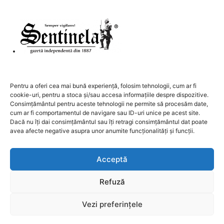
DESPRE NOI
Pentru a oferi cea mai bună experiență, folosim tehnologii, cum ar fi
cookie-uri, pentru a stoca și/sau accesa informațiile despre dispozitive.
Contactați-ne:
redactia@sentinela.ro
Consimțământul pentru aceste tehnologii ne permite să procesăm date,
cum ar fi comportamentul de navigare sau ID-uri unice pe acest site.
Dacă nu îți dai consimțământul sau îți retragi consimțământul dat poate
URMAȚI-NE
avea afecte negative asupra unor anumite funcționalități și funcții.
Acceptă
Refuză
GDPR
Publicitate
Contact
Vezi preferințele