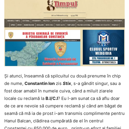
Și atunci, înseamnă că spilcuitul cu două prenume în chip
de nume,
Constantin Ion
zis
Stix
, s-a gândit singur, sau a
fost doar amabil în numele cuiva, când a miluit ziarele
locale cu reclamă la
B.I/C.I
? Eu l-am sunat ca să aflu doar
de ce are nevoie să cumpere reclamă și când am băgat de
seamă că mă ia de prost i-am transmis complimente pentru
Hanul Balcan, clădirea cumpărată de el în centrul
Constanței cu 650.000 de euro, „printr-un efort al familiei