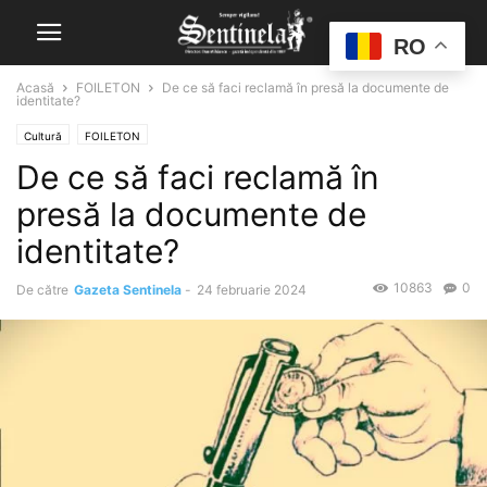
RO
Acasă
FOILETON
De ce să faci reclamă în presă la documente de
identitate?
Cultură
FOILETON
De ce să faci reclamă în
presă la documente de
identitate?
10863
0
De către
Gazeta Sentinela
-
24 februarie 2024