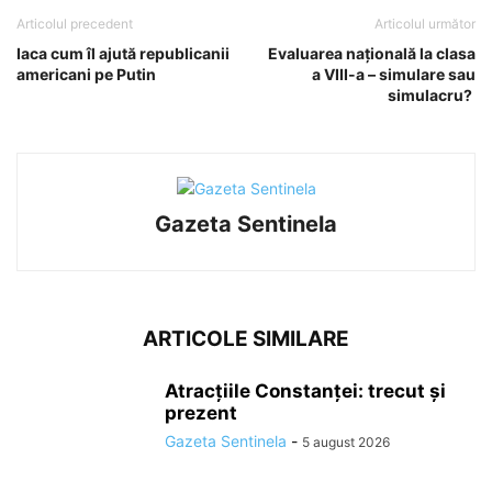
Articolul precedent
Articolul următor
Iaca cum îl ajută republicanii
Evaluarea națională la clasa
americani pe Putin
a VIII-a – simulare sau
simulacru?
Gazeta Sentinela
ARTICOLE SIMILARE
Atracțiile Constanței: trecut și
prezent
Gazeta Sentinela
-
5 august 2026