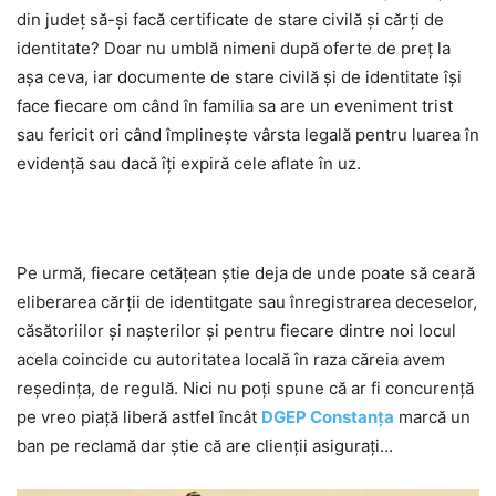
din județ să-și facă certificate de stare civilă și cărți de
identitate? Doar nu umblă nimeni după oferte de preț la
așa ceva, iar documente de stare civilă și de identitate își
face fiecare om când în familia sa are un eveniment trist
sau fericit ori când împlinește vârsta legală pentru luarea în
evidență sau dacă îți expiră cele aflate în uz.
Pe urmă, fiecare cetățean știe deja de unde poate să ceară
eliberarea cărții de identitgate sau înregistrarea deceselor,
căsătoriilor și nașterilor și pentru fiecare dintre noi locul
acela coincide cu autoritatea locală în raza căreia avem
reședința, de regulă. Nici nu poți spune că ar fi concurență
pe vreo piață liberă astfel încât
DGEP Constanța
marcă un
ban pe reclamă dar știe că are clienții asigurați…