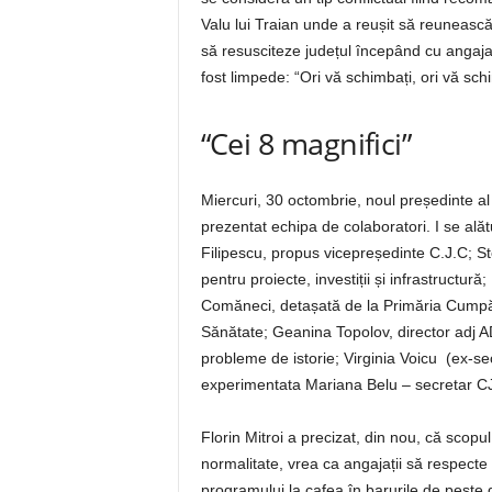
Valu lui Traian unde a reușit să reunească
să resusciteze județul începând cu angajați
fost limpede: “Ori vă schimbați, ori vă sch
“Cei 8 magnifici”
Miercuri, 30 octombrie, noul președinte al 
prezentat echipa de colaboratori. I se ală
Filipescu, propus vicepreședinte C.J.C; St
pentru proiecte, investiții și infrastructu
Comăneci, detașată de la Primăria Cumpă
Sănătate; Geanina Topolov, director adj AD
probleme de istorie; Virginia Voicu (ex-s
experimentata Mariana Belu – secretar CJ 
Florin Mitroi a precizat, din nou, că scop
normalitate, vrea ca angajații să respec
programului la cafea în barurile de peste d