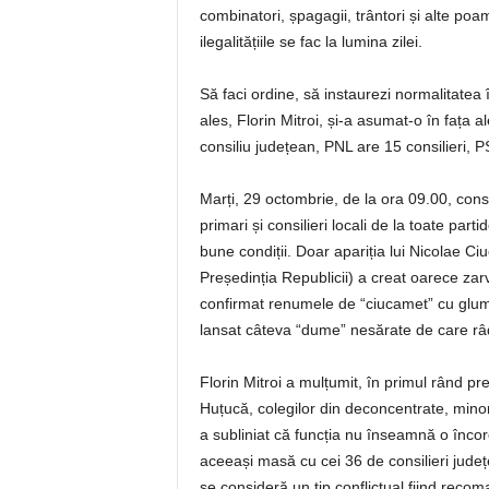
combinatori, șpagagii, trântori și alte poam
ilegalitățiile se fac la lumina zilei.
Să faci ordine, să instaurezi normalitatea
ales, Florin Mitroi, și-a asumat-o în fața 
consiliu județean, PNL are 15 consilieri,
Marți, 29 octombrie, de la ora 09.00, cons
primari și consilieri locali de la toate par
bune condiții. Doar apariția lui Nicolae Ci
Președinția Republicii) a creat oarece za
confirmat renumele de “ciucamet” cu glume
lansat câteva “dume” nesărate de care râd
Florin Mitroi a mulțumit, în primul rând pre
Huțucă, colegilor din deconcentrate, minorit
a subliniat că funcția nu înseamnă o încor
aceeași masă cu cei 36 de consilieri județ
se consideră un tip conflictual fiind recom