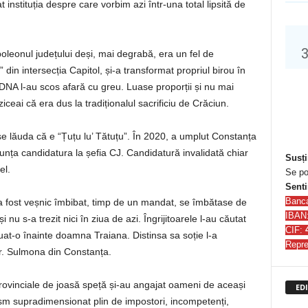
 instituția despre care vorbim azi într-una total lipsită de
poleonul județului deși, mai degrabă, era un fel de
 din intersecția Capitol, și-a transformat propriul birou în
 DNA l-au scos afară cu greu. Luase proporții și nu mai
iceai că era dus la tradiționalul sacrificiu de Crăciun.
se lăuda că e “Țuțu lu’ Tătuțu”. În 2020, a umplut Constanța
unța candidatura la șefia CJ. Candidatură invalidată chiar
Susți
el.
Se po
Senti
Banc
 a fost veșnic îmbibat, timp de un mandat, se îmbătase de
IBAN
i nu s-a trezit nici în ziua de azi. Îngrijitoarele l-au căutat
CIF:
at-o înainte doamna Traiana. Distinsa sa soție l-a
Repre
str. Sulmona din Constanța.
rovinciale de joasă speță și-au angajat oameni de aceași
EDI
ism supradimensionat plin de impostori, incompetenți,