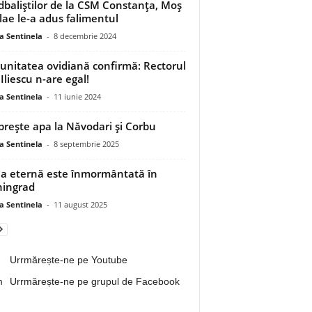
baliștilor de la CSM Constanța, Moș
lae le-a adus falimentul
a Sentinela
-
8 decembrie 2024
nitatea ovidiană confirmă: Rectorul
Iliescu n-are egal!
a Sentinela
-
11 iunie 2024
prește apa la Năvodari și Corbu
a Sentinela
-
8 septembrie 2025
a eternă este înmormântată în
ningrad
a Sentinela
-
11 august 2025
Urrmărește-ne pe Youtube
Urrmărește-ne pe grupul de Facebook