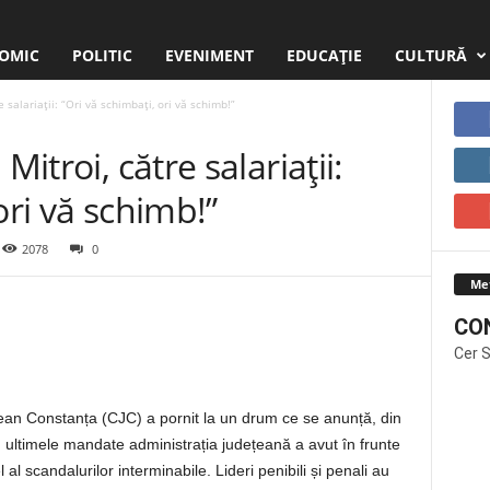
OMIC
POLITIC
EVENIMENT
EDUCAŢIE
CULTURĂ
e salariații: “Ori vă schimbați, ori vă schimb!”
Mitroi, către salariații:
ori vă schimb!”
2078
0
Me
CO
Cer 
ean Constanța (CJC) a pornit la un drum ce se anunță, din
În ultimele mandate administrația județeană a avut în frunte
 al scandalurilor interminabile. Lideri penibili și penali au