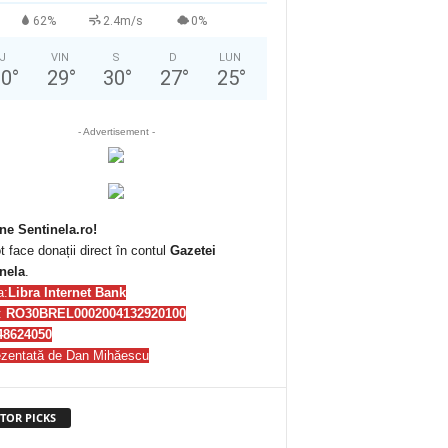
62%
2.4m/s
0%
J
VIN
S
D
LUN
30
°
29
°
30
°
27
°
25
°
- Advertisement -
ne Sentinela.ro!
t face donații direct în contul
Gazetei
nela
.
a:
Libra Internet Bank
:
RO30BREL0002004132920100
48624050
zentată de Dan Mihăescu
TOR PICKS