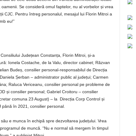
 oamenii. Se consideră omul faptelor, nu al vorbelor și vrea
i CJC. Pentru întreg personalul, mesajul lui Florin Mitroi a
imb eu!”
Consiliului Județean Constanța, Florin Mitroi, și-a
tură: Ionela Costache, de la Valu, director cabinet; Răzvan
elian Budeș, consilier personal-responsabilul de Direcția
ră; Daniela Șerban – administrator public al județui; Carmen
na; Raluca Vericeanu, consilier personal pe probleme de
D și consilier personal; Gabriel Croitoru – consilier
ecretar comuna 23 August) – la Direcția Corp Control și
până în 2021, consilier personal.
ul său e munca în echipă spre dezvoltarea județului. Vrea
te programul de muncă. “Nu e normal să mergem în timpul
rum.” a subliniat Mitroi.