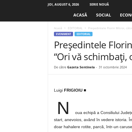
JOI, AUGUST 6, 2026
SERIE NOUĂ
S
ACASĂ
SOCIAL
ECON
e
n
Acasă
EDITORIAL
Președintele Florin Mitroi, cătr
t
EVENIMENT
EDITORIAL
i
Președintele Florin 
n
e
“Ori vă schimbați, 
l
a
.
De către
Gazeta Sentinela
-
31 octombrie 2024
r
o
Luigi
FRIGIOIU
■
N
oua echipă a Consiliului Județ
start, anevoios, având în vedere istoria. 
doar hahalere rotite, parcă, într-un carusel