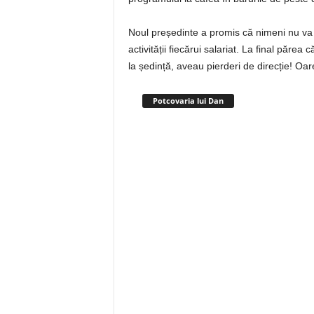
Noul președinte a promis că nimeni nu va 
activității fiecărui salariat. La final părea
la ședință, aveau pierderi de direcție! Oa
Potcovaria lui Dan