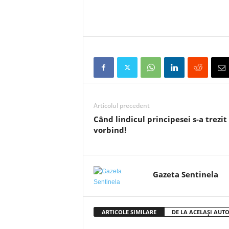
Articolul precedent
Când lindicul principesei s-a trezit
vorbind!
Gazeta Sentinela
ARTICOLE SIMILARE
DE LA ACELAȘI AUT