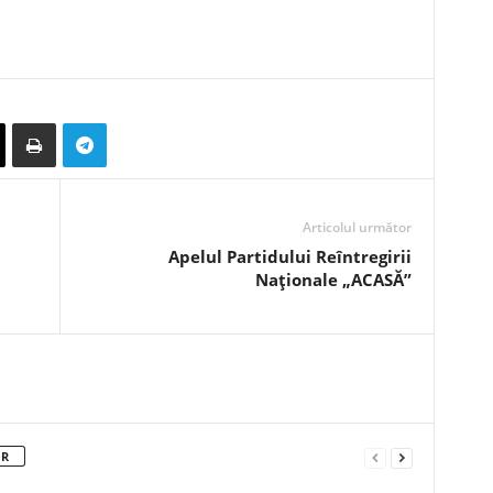
Articolul următor
Apelul Partidului Reîntregirii
Naționale „ACASĂ”
OR