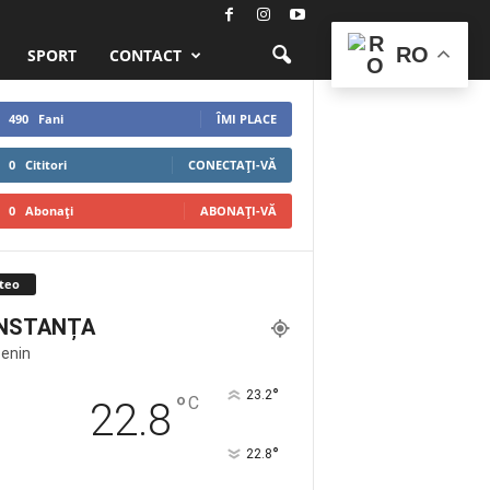
RO
SPORT
CONTACT
490
Fani
ÎMI PLACE
0
Cititori
CONECTAȚI-VĂ
0
Abonați
ABONAȚI-VĂ
teo
NSTANȚA
Senin
°
23.2
°
C
22.8
°
22.8