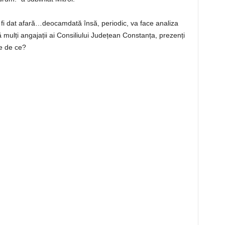
fi dat afară…deocamdată însă, periodic, va face analiza
 că mulți angajații ai Consiliului Județean Constanța, prezenți
re de ce?