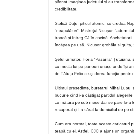
șifonat imaginea județului și au transformat
credibilitate.
Stelică Duțu, piticul atomic, se credea Na
“neapulăion”. Mistrețul Nicușor, “adormitul”
troacă și întreg CJ în cocină. Anchetatorii
încăpea pe ușă. Nicușor grohăia și guița, z
Șeful următor, Horia “Păsărilă” Țuțuianu, 
cu mecla lui pe panouri uriașe unde își an
de Tătuțu Felix ce-și dorea funcția pentru 
Ultimul președinte, burețarul Mihai Lupu,
bucurie cînd i-a câștigat partidul alegerile ș
cu mătura pe sub mese dar se pare le-a lu
recuperat și l-a cărat la domiciliul de pe 
Cum era normal, toate aceste caricaturi p
teapă cu ei. Astfel, CJC a ajuns un organ