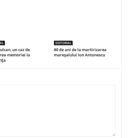
AL
EDITORIAL
ulcan, un caz de
80 de ani de la martirizarea
ea memoriei la
mareșalului Ion Antonescu
nța