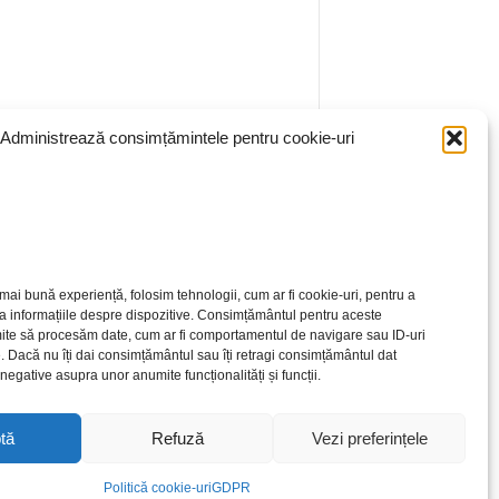
Administrează consimțămintele pentru cookie-uri
mai bună experiență, folosim tehnologii, cum ar fi cookie-uri, pentru a
a informațiile despre dispozitive. Consimțământul pentru aceste
ite să procesăm date, cum ar fi comportamentul de navigare sau ID-uri
e. Dacă nu îți dai consimțământul sau îți retragi consimțământul dat
egative asupra unor anumite funcționalități și funcții.
tă
Refuză
Vezi preferințele
Politică cookie-uri
GDPR