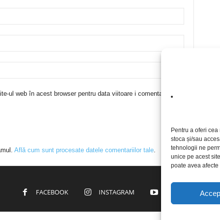
te-ul web în acest browser pentru data viitoare i comentariu.
Pentru a oferi cea 
stoca și/sau acces
tehnologii ne perm
amul.
Află cum sunt procesate datele comentariilor tale
.
unice pe acest sit
poate avea afecte n
FACEBOOK
INSTAGRAM
YOUTUBE
Accep