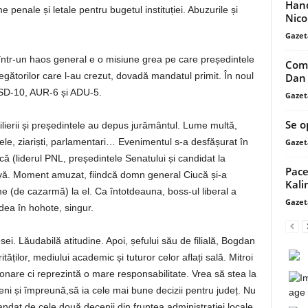
Hand
e penale și letale pentru bugetul instituției. Abuzurile și
Nico
Gazet
 într-un haos general e o misiune grea pe care președintele
Comu
alegătorilor care l-au crezut, dovadă mandatul primit. În noul
Dan 
 PSD-10, AUR-6 și ADU-5.
Gazet
Se o
ilierii și președintele au depus jurământul. Lume multă,
tidele, ziariști, parlamentari… Evenimentul s-a desfășurat în
Gazet
ucă (liderul PNL, președintele Senatului și candidat la
Pace
rvă. Moment amuzat, fiindcă domn general Ciucă și-a
Kali
 (de cazarmă) la el. Ca întotdeauna, boss-ul liberal a
Gazet
ea în hohote, singur.
sei. Lăudabilă atitudine. Apoi, șefului său de filială, Bogdan
ăților, mediului academic și tuturor celor aflați sală. Mitroi
onare ci reprezintă o mare responsabilitate. Vrea să stea la
eni și împreună,să ia cele mai bune decizii pentru județ. Nu
andat de cele două decenii din fruntea administrației locale