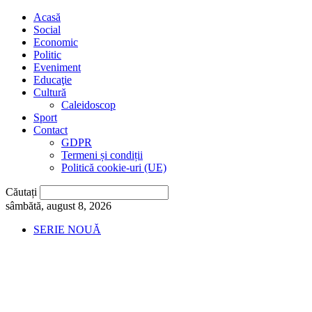
Acasă
Social
Economic
Politic
Eveniment
Educaţie
Cultură
Caleidoscop
Sport
Contact
GDPR
Termeni și condiții
Politică cookie-uri (UE)
Căutați
sâmbătă, august 8, 2026
SERIE NOUĂ