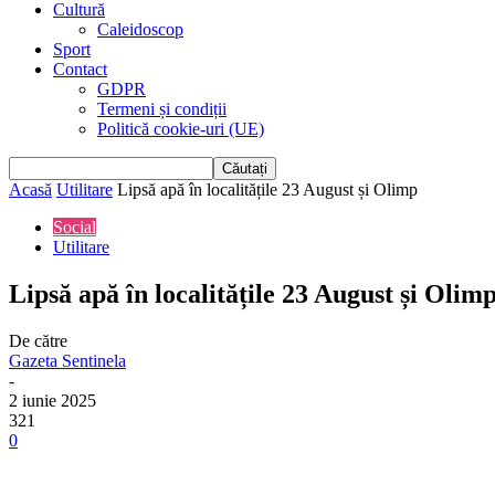
Cultură
Caleidoscop
Sport
Contact
GDPR
Termeni și condiții
Politică cookie-uri (UE)
Acasă
Utilitare
Lipsă apă în localitățile 23 August și Olimp
Social
Utilitare
Lipsă apă în localitățile 23 August și Olim
De către
Gazeta Sentinela
-
2 iunie 2025
321
0