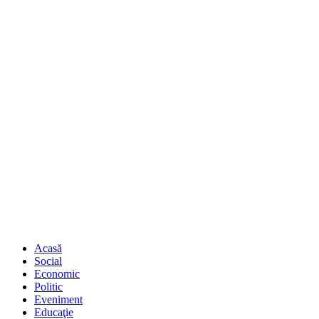
Acasă
Social
Economic
Politic
Eveniment
Educaţie