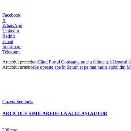
Facebook
X
WhatsApp
Linkedin
ReddIt
Email
Imprimare
Telegram
Articolul precedent
Când Portul Constanța pute a faliment, bălegarul 
Articolul următor
Se oprește apa în Saturn și pe mai multe străzi din 
Gazeta Sentinela
ARTICOLE SIMILARE
DE LA ACELAȘI AUTOR
Utilitare