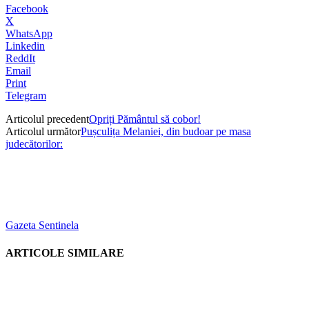
Facebook
X
WhatsApp
Linkedin
ReddIt
Email
Print
Telegram
Articolul precedent
Opriți Pământul să cobor!
Articolul următor
Pușculița Melaniei, din budoar pe masa
judecătorilor:
Gazeta Sentinela
ARTICOLE SIMILARE