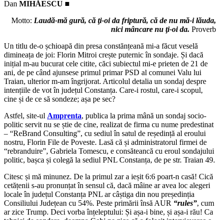
Dan
MIHĂESCU
■
Motto:
Laudă-mă gură, că ţi-oi da friptură, că de nu mă-i lăuda,
nici mâncare nu ţi-oi da.
Proverb
Un titlu de-o șchioapă din presa constănțeană mi-a făcut veselă
dimineața de joi: Florin Mitroi crește puternic în sondaje. Și dacă
inițial m-au bucurat cele citite, căci subiectul mi-e prieten de 21 de
ani, de pe când ajunsese primul primar PSD al comunei Valu lui
Traian, ulterior m-am îngrijorat. Articolul detalia un sondaj despre
intențiile de vot în județul Constanța. Care-i rostul, care-i scopul,
cine și de ce să sondeze; așa pe sec?
Astfel, site-ul
Amprenta
, publica la prima mână un sondaj socio-
politic servit nu se știe de cine, realizat de firma cu nume predestinat
– “ReBrand Consulting”, cu sediul în satul de reședință al eroului
nostru, Florin File de Poveste. Lasă că și administratorul firmei de
“rebranduire”, Gabriela Tomescu, e consăteancă cu eroul sondajului
politic, bașca și colegă la sediul PNL Constanța, de pe str. Traian 49.
Citesc și mă minunez. De la primul zar a ieșit 6:6 poart-n casă! Cică
cetățenii s-au pronunțat în sensul că, dacă mâine ar avea loc alegeri
locale în județul Constanța PNL ar câștiga din nou președinția
Consiliului Județean cu 54%. Peste primării însă AUR
“rules”
, cum
ar zice Trump. Deci vorba înțeleptului: Și așa-i bine, și așa-i rău! Ca