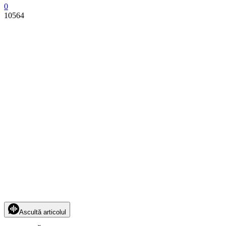
0
10564
Ascultă articolul