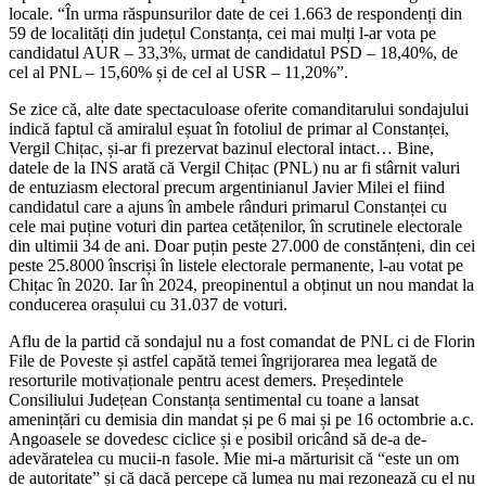
locale. “În urma răspunsurilor date de cei 1.663 de respondenți din
59 de localități din județul Constanța, cei mai mulți l-ar vota pe
candidatul AUR – 33,3%, urmat de candidatul PSD – 18,40%, de
cel al PNL – 15,60% și de cel al USR – 11,20%”.
Se zice că, alte date spectaculoase oferite comanditarului sondajului
indică faptul că amiralul eșuat în fotoliul de primar al Constanței,
Vergil Chițac, și-ar fi prezervat bazinul electoral intact… Bine,
datele de la INS arată că Vergil Chițac (PNL) nu ar fi stârnit valuri
de entuziasm electoral precum argentinianul Javier Milei el fiind
candidatul care a ajuns în ambele rânduri primarul Constanței cu
cele mai puține voturi din partea cetățenilor, în scrutinele electorale
din ultimii 34 de ani. Doar puțin peste 27.000 de constănțeni, din cei
peste 25.8000 înscriși în listele electorale permanente, l-au votat pe
Chițac în 2020. Iar în 2024, preopinentul a obținut un nou mandat la
conducerea orașului cu 31.037 de voturi.
Aflu de la partid că sondajul nu a fost comandat de PNL ci de Florin
File de Poveste și astfel capătă temei îngrijorarea mea legată de
resorturile motivaționale pentru acest demers. Președintele
Consiliului Județean Constanța sentimental cu toane a lansat
amenințări cu demisia din mandat și pe 6 mai și pe 16 octombrie a.c.
Angoasele se dovedesc ciclice și e posibil oricând să de-a de-
adevăratelea cu mucii-n fasole. Mie mi-a mărturisit că “este un om
de autoritate” și că dacă percepe că lumea nu mai rezonează cu el nu