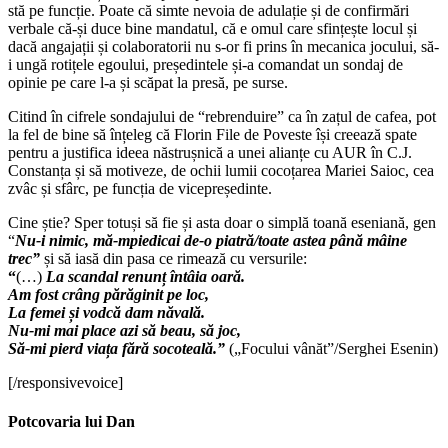
stă pe funcție. Poate că simte nevoia de adulație și de confirmări
verbale că-și duce bine mandatul, că e omul care sfințește locul și
dacă angajații și colaboratorii nu s-or fi prins în mecanica jocului, să-
i ungă rotițele egoului, președintele și-a comandat un sondaj de
opinie pe care l-a și scăpat la presă, pe surse.
Citind în cifrele sondajului de “rebrenduire” ca în zațul de cafea, pot
la fel de bine să înțeleg că Florin File de Poveste își creează spate
pentru a justifica ideea năstrușnică a unei alianțe cu AUR în C.J.
Constanța și să motiveze, de ochii lumii cocoțarea Mariei Saioc, cea
zvâc și sfârc, pe funcția de vicepreședinte.
Cine știe? Sper totuși să fie și asta doar o simplă toană eseniană, gen
“
Nu-i nimic, mă-mpiedicai de-o piatră/toate astea până mâine
trec”
și să iasă din pasa ce rimează cu versurile:
“
(…)
La scandal renunț întâia oară.
Am fost crâng părăginit pe loc,
La femei și vodcă dam năvală.
Nu-mi mai place azi să beau, să joc,
Să-mi pierd viața fără socoteală.”
(„Focului vânăt”/Serghei Esenin)
[/responsivevoice]
Potcovaria lui Dan