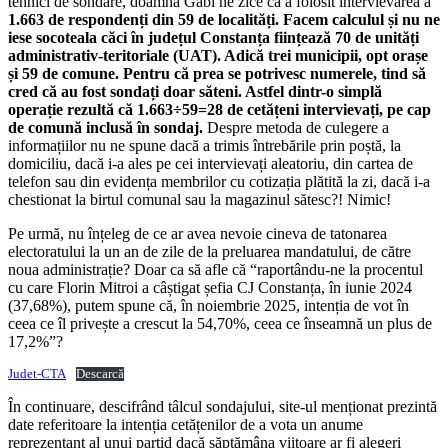
tehnici de sondare, doamna Gabi ne zice că a folosit intervievarea a
1.663 de respondenți din 59 de localități. Facem calculul și nu ne
iese socoteala căci în județul Constanța ființează 70 de unități
administrativ-teritoriale (UAT). Adică trei municipii, opt orașe
și 59 de comune. Pentru că prea se potrivesc numerele, tind să
cred că au fost sondați doar săteni. Astfel dintr-o simplă
operație rezultă că 1.663÷59=28 de cetățeni intervievați, pe cap
de comună inclusă în sondaj.
Despre metoda de culegere a
informațiilor nu ne spune dacă a trimis întrebările prin poștă, la
domiciliu, dacă i-a ales pe cei intervievați aleatoriu, din cartea de
telefon sau din evidența membrilor cu cotizația plătită la zi, dacă i-a
chestionat la birtul comunal sau la magazinul sătesc?! Nimic!
Pe urmă, nu înțeleg de ce ar avea nevoie cineva de tatonarea
electoratului la un an de zile de la preluarea mandatului, de către
noua administrație? Doar ca să afle că “raportându-ne la procentul
cu care Florin Mitroi a câștigat șefia CJ Constanța, în iunie 2024
(37,68%), putem spune că, în noiembrie 2025, intenția de vot în
ceea ce îl privește a crescut la 54,70%, ceea ce înseamnă un plus de
17,2%”?
Judet-CTA
Descarcă
În continuare, descifrând tâlcul sondajului, site-ul menționat prezintă
date referitoare la intenția cetățenilor de a vota un anume
reprezentant al unui partid dacă săptămâna viitoare ar fi alegeri