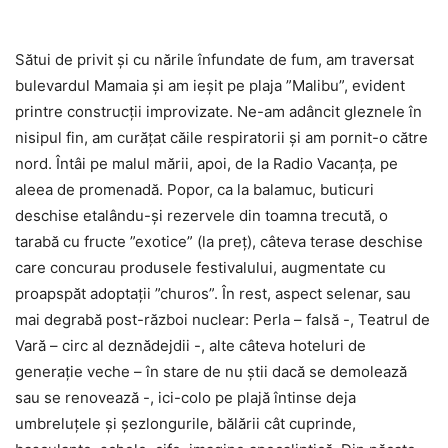
Sătui de privit și cu nările înfundate de fum, am traversat
bulevardul Mamaia și am ieșit pe plaja ”Malibu”, evident
printre construcții improvizate. Ne-am adâncit gleznele în
nisipul fin, am curățat căile respiratorii și am pornit-o către
nord. Întâi pe malul mării, apoi, de la Radio Vacanța, pe
aleea de promenadă. Popor, ca la balamuc, buticuri
deschise etalându-și rezervele din toamna trecută, o
tarabă cu fructe ”exotice” (la preț), câteva terase deschise
care concurau produsele festivalului, augmentate cu
proapspăt adoptații ”churos”. În rest, aspect selenar, sau
mai degrabă post-război nuclear: Perla – falsă -, Teatrul de
Vară – circ al deznădejdii -, alte câteva hoteluri de
generație veche – în stare de nu știi dacă se demolează
sau se renovează -, ici-colo pe plajă întinse deja
umbreluțele și șezlongurile, bălării cât cuprinde,