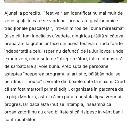
Ajunși la poreclitul ”festival” am identificat nu mai mult de
zece spații în care se vindeau ”preparate gastronomice
tradiționale pescărești”, într-un miros de ”bună mireasmă”
(a se citi fum înecăcios). Vedeta, gingirica prăjită și câteva
preparate la grătar, ar face din acest festival o rudă foarte
îndepărtată a celui (sper nu defunct) de la Jurilovca, unde
expun zeci, chiar sute de întreprinzători, într-o atmosferă
de sărbătoare și voie bună. Vreo sută de persoane
așteptau începerea programului artistic, bălăbănindu-se
pe ritmuri ”house” izvorâte din boxele date la maxim. Cred
că am fost martorii primei ediții, organizată în parcarea de
la plaja Modern, astfel că am putut constata lipsa vreunui
progres. Iar dacă asta (nu) se întâmplă, înseamnă că
organizatorii nu au credibilitate și că risipesc în vânt banii
contribuabililor.