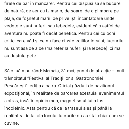
firele de păr în mâncare”. Pentru cei dispuși să se bucure
de natură, de aer cu iz marin, de soare, de o plimbare pe
plajă, de foșnetul mării, de priveliști încântătoare unde
vedetele sunt nuferii sau lebedele, evident că o astfel de
aventură nu poate fi decât benefică. Pentru cei cu ochi
critic, care văd și ce nu face cinste edililor locului, lucrurile
nu sunt așa de albe (mă refer la nuferi și la lebede), ci mai
au destule pete.
Să o luăm pe rând: Mamaia, 31 mai, punct de atracție – mult
trâmbițatul ”Festival al Tradițiilor și Gastronomiei
Pescărești”, ediția a patra. Oficial găzduit de pavilionul
expozițional, în realitate de parcarea acestuia, evenimentul
a atras, însă, în opinia mea, magnetismul lui a fost
îndoielnic. Asta pentru că de la traseul ales și până la
realitatea de la fața locului lucrurile nu au stat chiar cum se
cuvine.