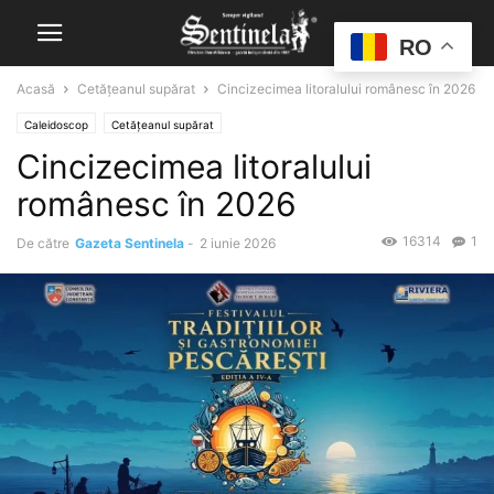
RO
Acasă
Cetăţeanul supărat
Cincizecimea litoralului românesc în 2026
Caleidoscop
Cetăţeanul supărat
Cincizecimea litoralului
românesc în 2026
16314
1
De către
Gazeta Sentinela
-
2 iunie 2026