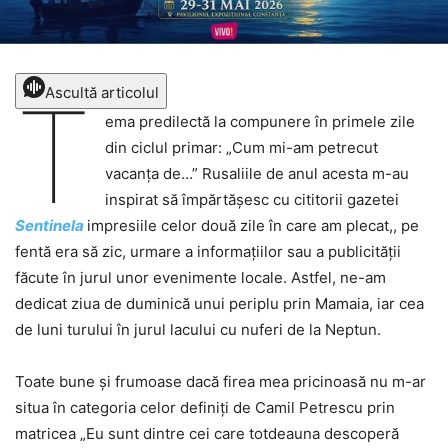
T
Ascultă articolul
ema predilectă la compunere în primele zile
din ciclul primar: „Cum mi-am petrecut
vacanța de…” Rusaliile de anul acesta m-au
inspirat să împărtășesc cu cititorii gazetei
Sentinela
impresiile celor două zile în care am plecat,, pe
fentă era să zic, urmare a informațiilor sau a publicității
făcute în jurul unor evenimente locale. Astfel, ne-am
dedicat ziua de duminică unui periplu prin Mamaia, iar cea
de luni turului în jurul lacului cu nuferi de la Neptun.
Toate bune și frumoase dacă firea mea pricinoasă nu m-ar
situa în categoria celor definiți de Camil Petrescu prin
matricea „Eu sunt dintre cei care totdeauna descoperă