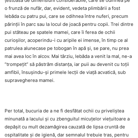
țestoasă de dimensiuni considerabile, care se odihnea pe
o frunză de nufăr, dar, evident, vedeta plimbării a fost
lebăda cu patru pui, care se odihnea între nuferi, precum
părinții în parc sau la locul de joacă pentru copii. Trei dintre
pui stăteau pe spatele mamei, care îi ferea de ochii
curioșilor, acoperindu-i cu aripile ei imense, în timp ce al
patrulea alunecase pe tobogan în apă și, se pare, nu prea
mai avea loc în alcov. Mai târziu, lebăda a venit la mal, ne-a
”trompețit” să păstrăm distanța, iar puii au devenit cu toții
amfibii, însușindu-și primele lecții de viață acvatică, sub
supravegherea mamei.
Per total, bucuria de a ne fi desfătat ochii cu priveliștea
minunată a lacului și cu zbenguitul micuțelor viețuitoare a
depășit cu mult dezamăgirea cauzată de lipsa cruntă de
ospitalitate și de igienă, dar semnalul trebuie tras, pentru