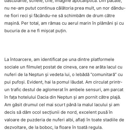
basculante, schele, cife, imagine apocaliptică. Din păcate,
nu ne-am putut continua călătoria prea mult, un nor dându-
ne fiori reci și făcându-ne să schimbăm de drum către
mașină. Per total, am rămas cu aerul marin în plămâni și cu
bucuria de a ne fi mișcat puțin.
La întoarcere, am identificat pe una dintre platformele
sociale un filmuleț postat de cineva, care ne arăta lacul cu
nuferi de la Neptun și vedeta lui, o lebădă ”comunitară” cu
pui pufoși. Evident, hai la pomul lăudat. Am circulat printr-
un trafic destul de aglomerat în ambele sensuri, am parcat
în fața hotelului Dacia din Neptun și am pornit către plajă.
Am găsit drumul cel mai scurt până la malul lacului și am
decis să dăm ocol secțiunii de nord, excelent pusă în
valoare de puzderia de nuferi albi, aflați în toate stadiile de
dezvoltare, de la boboc, la floare în toată regula.