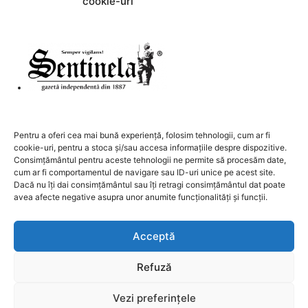
sunt procesate datele comentariilor tale
cookie-uri
.
DESPRE NOI
Pentru a oferi cea mai bună experiență, folosim tehnologii, cum ar fi
cookie-uri, pentru a stoca și/sau accesa informațiile despre dispozitive.
Contactați-ne:
redactia@sentinela.ro
Consimțământul pentru aceste tehnologii ne permite să procesăm date,
cum ar fi comportamentul de navigare sau ID-uri unice pe acest site.
Dacă nu îți dai consimțământul sau îți retragi consimțământul dat poate
URMAȚI-NE
avea afecte negative asupra unor anumite funcționalități și funcții.
Acceptă
Refuză
GDPR
Publicitate
Contact
Vezi preferințele