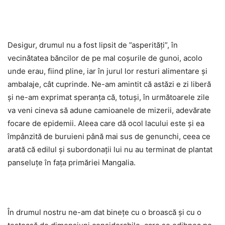
Desigur, drumul nu a fost lipsit de ”asperități”, în
vecinătatea băncilor de pe mal coșurile de gunoi, acolo
unde erau, fiind pline, iar în jurul lor resturi alimentare și
ambalaje, cât cuprinde. Ne-am amintit că astăzi e zi liberă
și ne-am exprimat speranța că, totuși, în următoarele zile
va veni cineva să adune camioanele de mizerii, adevărate
focare de epidemii. Aleea care dă ocol lacului este și ea
împânzită de buruieni până mai sus de genunchi, ceea ce
arată că edilul și subordonații lui nu au terminat de plantat
panseluțe în fața primăriei Mangalia.
În drumul nostru ne-am dat binețe cu o broască și cu o