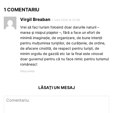
1 COMENTARIU
Virgil Breaban
2 iunie 2026 At 22:58
Vrei să faci turism folosind doar darurile naturii –
marea şi nisipul plajelor –, fără a face un efort de
minimă imaginaţie, de organizare, de bune intenţii
pentru mulţumirea turiştilor, de curăţenie, de ordine,
de afacere cinstită, de respect pentru turişti, de
minim orgoliu de gazdă etc Iar la final este vinovat
doar guvernul pentru că nu face nimic pentru turismul
românesc!
Răspundeți
LĂSAȚI UN MESAJ