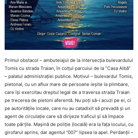
Primul obstacol – ambuteiajul de la intersecția bulevardului
Tomis cu strada Traian, în colțul parcului de la ”Casa Albă”
– palatul administrației publice. Motivul – bulevardul Tomis,
pietonal, cu un aflux mare de persoane ieșite la plimbare,
care își exercitau dreptul legal de a traversa strada Traian
pe trecerea de pietoni aferentă. Nu poți să-i acuzi pe ei, ci
pe autoritățile locale, care nu au catadixit să prevadă și un
agent de circulație care să dirijeze traficul și să împace
toate părțile. Mașină de poliție (locală) era la fața locului, cu
girofarul aprins, dar agentul ”007” lipsea la apel. Perdanții –