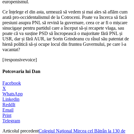
europenismul.
Ce înțelege el din asta, urmează să vedem și mai ales să aflăm cum
arată pro-occidentalismul de la Cotroceni. Poate va încerca să facă
presiuni asupra PNL să revină la guvernare, ceea ce ar fi o mișcare
sinucigașe pentru partidul care a început să-și recapete vlaga, sau
poate că va susține PSD să încropească o majoritate fără PNL și
USR, dar și fără AUR, iar Sorin Grindeanu cu râsul său patentat de
hienă politică să-și ocupe locul din fruntea Guvernului, pe care l-a
vacantat?
[/responsivevoice]
Potcovaria lui Dan
Facebook
X
WhatsApp
Linkedin
ReddIt
Email
Print
Telegram
Articolul precedent
Colegiul Național Mircea cel Bătrân la 130 de