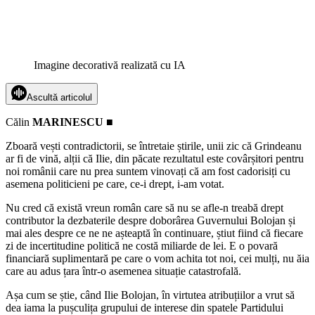
Imagine decorativă realizată cu IA
Ascultă articolul
Călin
MARINESCU
■
Zboară vești contradictorii, se întretaie știrile, unii zic că Grindeanu
ar fi de vină, alții că Ilie, din păcate rezultatul este covârșitori pentru
noi românii care nu prea suntem vinovați că am fost cadorisiți cu
asemena politicieni pe care, ce-i drept, i-am votat.
Nu cred că există vreun român care să nu se afle-n treabă drept
contributor la dezbaterile despre doborârea Guvernului Bolojan și
mai ales despre ce ne ne așteaptă în continuare, știut fiind că fiecare
zi de incertitudine politică ne costă miliarde de lei. E o povară
financiară suplimentară pe care o vom achita tot noi, cei mulți, nu ăia
care au adus țara într-o asemenea situație catastrofală.
Așa cum se știe, când Ilie Bolojan, în virtutea atribuțiilor a vrut să
dea iama la pușculița grupului de interese din spatele Partidului