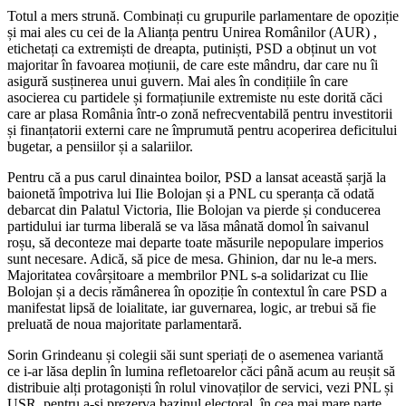
Totul a mers strună. Combinați cu grupurile parlamentare de opoziție
și mai ales cu cei de la Alianța pentru Unirea Românilor (AUR) ,
etichetați ca extremiști de dreapta, putiniști, PSD a obținut un vot
majoritar în favoarea moțiunii, de care este mândru, dar care nu îi
asigură susținerea unui guvern. Mai ales în condițiile în care
asocierea cu partidele și formațiunile extremiste nu este dorită căci
care ar plasa România într-o zonă nefrecventabilă pentru investitorii
și finanțatorii externi care ne împrumută pentru acoperirea deficitului
bugetar, a pensiilor și a salariilor.
Pentru că a pus carul dinaintea boilor, PSD a lansat această șarjă la
baionetă împotriva lui Ilie Bolojan și a PNL cu speranța că odată
debarcat din Palatul Victoria, Ilie Bolojan va pierde și conducerea
partidului iar turma liberală se va lăsa mânată domol în saivanul
roșu, să deconteze mai departe toate măsurile nepopulare imperios
sunt necesare. Adică, să pice de mesa. Ghinion, dar nu le-a mers.
Majoritatea covârșitoare a membrilor PNL s-a solidarizat cu Ilie
Bolojan și a decis rămânerea în opoziție în contextul în care PSD a
manifestat lipsă de loialitate, iar guvernarea, logic, ar trebui să fie
preluată de noua majoritate parlamentară.
Sorin Grindeanu și colegii săi sunt speriați de o asemenea variantă
ce i-ar lăsa deplin în lumina refletoarelor căci până acum au reușit să
distribuie alți protagoniști în rolul vinovaților de servici, vezi PNL și
USR, pentru a-și prezerva bazinul electoral, în cea mai mare parte