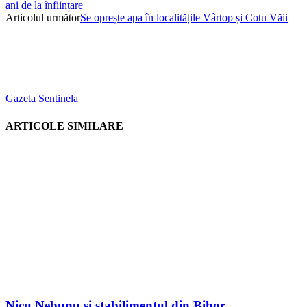
ani de la înființare
Articolul următor
Se oprește apa în localitățile Vârtop și Cotu Văii
Gazeta Sentinela
ARTICOLE SIMILARE
Nicu Nebunu și stabilimentul din Bihor