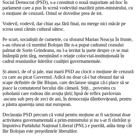
Social Democrat (PSD), s-a constituit o nouă majoritate ad-hoc în
parlament care a pus în scenă vodevilul mazilirii prim-ministrului, cu
o moțiune de cenzură. Omul se dovedise prea de tot.
Vodevil, vodevil, dar chiar așa fără final, nu merge nici măcăr pe
scena unui cămin cultural sătesc.
Pe scurt, socialiștii de cumetrie, cu sforarul Marian Neacșu în frunte,
s-au ofuscat că numitul Bolojan Ilie n-a pupat cadranul ceasului
palmat de Sorin Grindeanu, nu l-a invitat la șuete despre ce se mai
întâmplă prin târg, menținând o relație colocvial-instituțională în
cadrul reuniunilor liderilor coaliției guvernamentale.
Și atunci, de of și jale, mai marii PSD au clocit o moțiune de cenzură
cu care au picat Guvernul. Adică nu doar că-i bat obrazul dar să
scape definitiv de Ilie Blojan, care declarase singur că-i place să se
joace la comutatorul becului din cămară. Știți…povestea cu
șobolanii care rodeau din avuția țării; lipsă de reflex pavlovian
ascuns sub preș de zeci de ani, în democrația dâmbovițeană, pentru
a păstra aparența unui stat european.
Declarația PSD precum că votul pentru moțiune ar fi sacționat doar
activitatea guvernamentală a prim-ministrului și nu s-ar fi răsfrânt și
împotriva Partidului Național Liberal (PNL) e puerilă, atâta timp cât
Ilie Bolojan este președintele liberalilor.