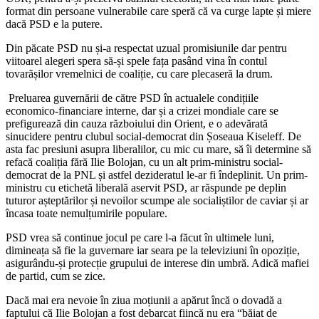
format din persoane vulnerabile care speră că va curge lapte și miere
dacă PSD e la putere.
Din păcate PSD nu și-a respectat uzual promisiunile dar pentru
viitoarel alegeri spera să-și spele fața pasând vina în contul
tovarășilor vremelnici de coaliție, cu care plecaseră la drum.
Preluarea guvernării de către PSD în actualele condițiile
economico-financiare interne, dar și a crizei mondiale care se
prefigurează din cauza războiului din Orient, e o adevărată
sinucidere pentru clubul social-democrat din Șoseaua Kiseleff. De
asta fac presiuni asupra liberalilor, cu mic cu mare, să îi determine să
refacă coaliția fără Ilie Bolojan, cu un alt prim-ministru social-
democrat de la PNL și astfel dezideratul le-ar fi îndeplinit. Un prim-
ministru cu etichetă liberală aservit PSD, ar răspunde pe deplin
tuturor așteptărilor și nevoilor scumpe ale socialiștilor de caviar și ar
încasa toate nemulțumirile populare.
PSD vrea să continue jocul pe care l-a făcut în ultimele luni,
dimineața să fie la guvernare iar seara pe la televiziuni în opoziție,
asigurându-și protecție grupului de interese din umbră. Adică mafiei
de partid, cum se zice.
Dacă mai era nevoie în ziua moțiunii a apărut încă o dovadă a
faptului că Ilie Bolojan a fost debarcat fiincă nu era “băiat de