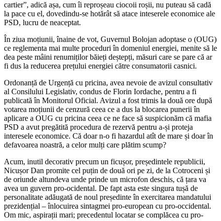
cartier”, adică așa, cum îi reproșeau ciocoii roșii, nu puteau să cadă
la pace cu el, dovedindu-se hotărât să atace inteserele economice ale
PSD, lucru de neaceptat.
În ziua moțiunii, înaine de vot, Guvernul Bolojan adoptase o (OUG)
ce reglementa mai multe proceduri în domeniul energiei, menite să le
dea peste mâini renumiților băieți deștepți, măsuri care se pare că ar
fi dus la reducerea prețului energiei către consumatorii casnici.
Ordonanță de Urgență cu pricina, avea nevoie de avizul consultativ
al Consilului Legislativ, condus de Florin Iordache, pentru a fi
publicată în Monitorul Oficial. Avizul a fost trimis la două ore după
votarea moțiunii de cenzură ceea ce a dus la blocarea punerii în
aplicare a OUG cu pricina ceea ce ne face să suspicionăm că mafia
PSD a avut pregătită procedura de rezervă pentru a-și proteja
interesele economice. Că doar n-o fi hazardul atît de mare și doar în
defavoarea noastră, a celor mulți care plătim scump?
Acum, inutil decorativ precum un ficușor, președintele republicii,
Nicușor Dan promite cel puțin de două ori pe zi, de la Cotroceni și
de oriunde altundeva unde prinde un microfon deschis, că țara va
avea un guvern pro-ocidental. De fapt asta este singura tușă de
personalitate adăugată de noul președinte în exercitarea mandatului
prezidențial – înlocuirea sintagmei pro-european cu pro-occidental.
Om mic, aspirații mari; precedentul locatar se complăcea cu pro-