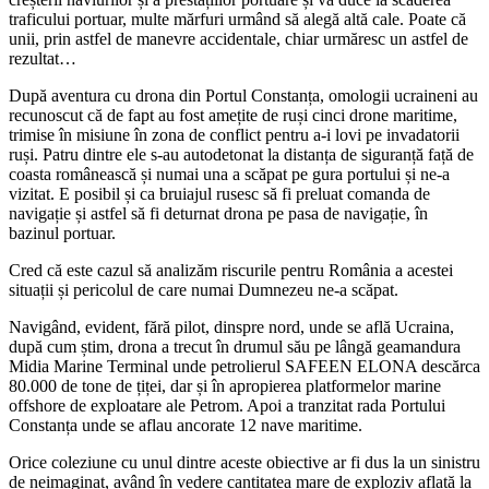
traficului portuar, multe mărfuri urmând să alegă altă cale. Poate că
unii, prin astfel de manevre accidentale, chiar urmăresc un astfel de
rezultat…
După aventura cu drona din Portul Constanța, omologii ucraineni au
recunoscut că de fapt au fost amețite de ruși cinci drone maritime,
trimise în misiune în zona de conflict pentru a-i lovi pe invadatorii
ruși. Patru dintre ele s-au autodetonat la distanța de siguranță față de
coasta românească și numai una a scăpat pe gura portului și ne-a
vizitat. E posibil și ca bruiajul rusesc să fi preluat comanda de
navigație și astfel să fi deturnat drona pe pasa de navigație, în
bazinul portuar.
Cred că este cazul să analizăm riscurile pentru România a acestei
situații și pericolul de care numai Dumnezeu ne-a scăpat.
Navigând, evident, fără pilot, dinspre nord, unde se află Ucraina,
după cum știm, drona a trecut în drumul său pe lângă geamandura
Midia Marine Terminal unde petrolierul SAFEEN ELONA descărca
80.000 de tone de țiței, dar și în apropierea platformelor marine
offshore de exploatare ale Petrom. Apoi a tranzitat rada Portului
Constanța unde se aflau ancorate 12 nave maritime.
Orice coleziune cu unul dintre aceste obiective ar fi dus la un sinistru
de neimaginat, având în vedere cantitatea mare de exploziv aflată la