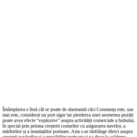
Întâmplarea e însă cât se poate de alarmantă căci Constanța este, sau
mai este, considerat un port sigur iar pierderea unei asemenea poziții
poate avea efecte “explozive” asupra activității comerciale a hubului,
în special prin prisma creșterii costurilor cu asigurarea navelor, a
mărfurilor și a instalațiilor portuare. Asta s-ar răsfrânge direct asupra
creșterii navlurilor și a prestățiilor portuare și va duce la scăderea