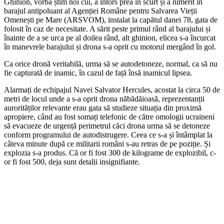
Ghinion, vorba știm noi cui, a întors prea în scurt și a nimerit în
barajul antipoluant al Agenției Române pentru Salvarea Vieții
Omenești pe Mare (ARSVOM), instalat la capătul danei 78, gata de
folosit în caz de necesitate. A sărit peste primul rând al barajului și
înainte de a se urca pe al doilea rând, alt ghinion, elicea s-a încurcat
în manevrele barajului și drona s-a oprit cu motorul mergând în gol.
Ca orice dronă veritabilă, urma să se autodetoneze, normal, ca să nu
fie capturată de inamic, în cazul de față însă inamicul lipsea.
Alarmați de echipajul Navei Salvator Hercules, acostat la circa 50 de
metri de locul unde a s-a oprit drona năbădăioasă, reprezentanții
aurorităților relevante erau gata să studieze situația din proximă
apropiere, când au fost somați telefonic de către omologii ucraineni
să evacueze de urgență perimetrul căci drona urma să se detoneze
conform programului de autodistrugere. Ceea ce s-a și întâmplat la
câteva minute după ce militarii români s-au retras de pe poziție. Și
explozia s-a produs. Că or fi fost 300 de kilograme de explozibil, c-
or fi fost 500, deja sunt detalii insignifiante.