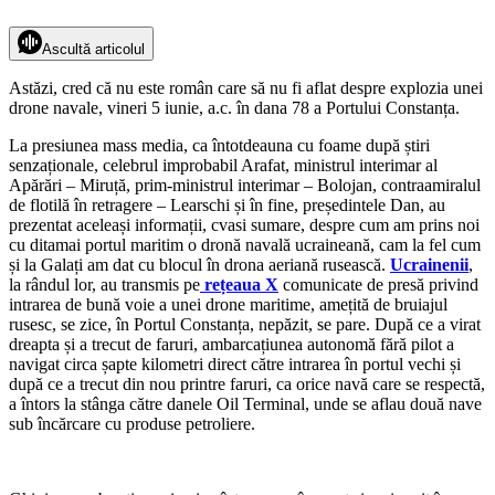
Ascultă articolul
Astăzi, cred că nu este român care să nu fi aflat despre explozia unei
drone navale, vineri 5 iunie, a.c. în dana 78 a Portului Constanța.
La presiunea mass media, ca întotdeauna cu foame după știri
senzaționale, celebrul improbabil Arafat, ministrul interimar al
Apărări – Miruță, prim-ministrul interimar – Bolojan, contraamiralul
de flotilă în retragere – Learschi și în fine, președintele Dan, au
prezentat aceleași informații, cvasi sumare, despre cum am prins noi
cu ditamai portul maritim o dronă navală ucraineană, cam la fel cum
și la Galați am dat cu blocul în drona aeriană rusească.
Ucrainenii
,
la rândul lor, au transmis pe
rețeaua X
comunicate de presă privind
intrarea de bună voie a unei drone maritime, amețită de bruiajul
rusesc, se zice, în Portul Constanța, nepăzit, se pare. După ce a virat
dreapta și a trecut de faruri, ambarcațiunea autonomă fără pilot a
navigat circa șapte kilometri direct către intrarea în portul vechi și
după ce a trecut din nou printre faruri, ca orice navă care se respectă,
a întors la stânga către danele Oil Terminal, unde se aflau două nave
sub încărcare cu produse petroliere.