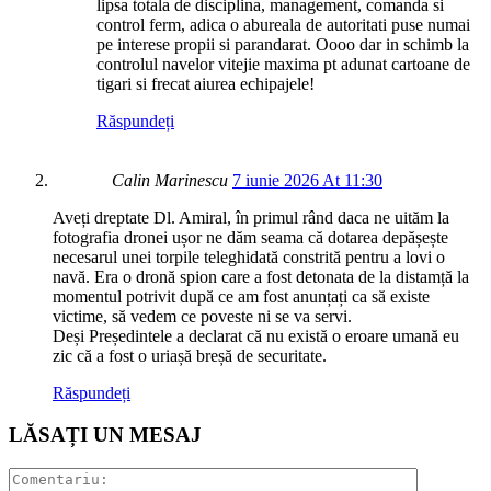
lipsa totala de disciplina, management, comanda si
control ferm, adica o abureala de autoritati puse numai
pe interese propii si parandarat. Oooo dar in schimb la
controlul navelor vitejie maxima pt adunat cartoane de
tigari si frecat aiurea echipajele!
Răspundeți
Calin Marinescu
7 iunie 2026 At 11:30
Aveți dreptate Dl. Amiral, în primul rând daca ne uităm la
fotografia dronei ușor ne dăm seama că dotarea depășește
necesarul unei torpile teleghidată constrită pentru a lovi o
navă. Era o dronă spion care a fost detonata de la distamță la
momentul potrivit după ce am fost anunțați ca să existe
victime, să vedem ce poveste ni se va servi.
Deși Președintele a declarat că nu există o eroare umană eu
zic că a fost o uriașă breșă de securitate.
Răspundeți
LĂSAȚI UN MESAJ