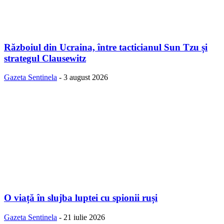
Războiul din Ucraina, între tacticianul Sun Tzu și
strategul Clausewitz
Gazeta Sentinela
-
3 august 2026
O viață în slujba luptei cu spionii ruși
Gazeta Sentinela
-
21 iulie 2026