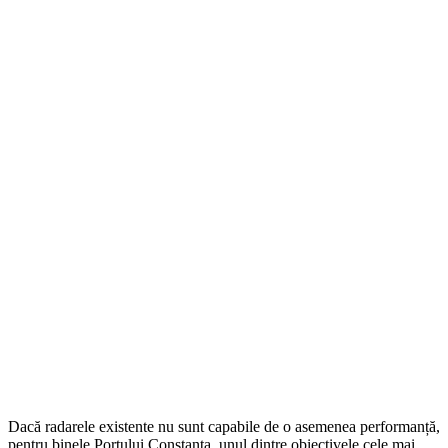
Dacă radarele existente nu sunt capabile de o asemenea performanță,
pentru binele Portului Constanța, unul dintre obiectivele cele mai