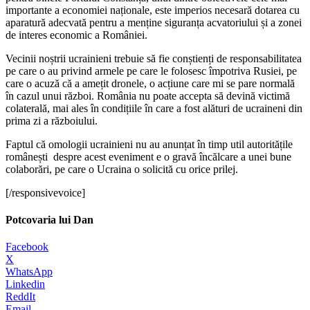
importante a economiei naționale, este imperios necesară dotarea cu
aparatură adecvată pentru a menține siguranța acvatoriului și a zonei
de interes economic a României.
Vecinii noștrii ucrainieni trebuie să fie conștienți de responsabilitatea
pe care o au privind armele pe care le folosesc împotriva Rusiei, pe
care o acuză că a amețit dronele, o acțiune care mi se pare normală
în cazul unui război. România nu poate accepta să devină victimă
colaterală, mai ales în condițiile în care a fost alături de ucraineni din
prima zi a războiului.
Faptul că omologii ucrainieni nu au anunțat în timp util autoritățile
românești despre acest eveniment e o gravă încălcare a unei bune
colaborări, pe care o Ucraina o solicită cu orice prilej.
[/responsivevoice]
Potcovaria lui Dan
Facebook
X
WhatsApp
Linkedin
ReddIt
Email