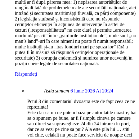
multă ar fi după părerea mea: 1) nepăsarea autorităților de
rang înalt față de problemele reale ale securității naționale, aici
intrând și secrutatea maritimă(și fluvială, ca părți componente)
2) legislația stufoasă și inconsistentă care nu răspunde
cerințelor eficienței în acțiunea de intervenție în astfel de
cazuri („responsabilitatea” nu este clară și permite „arucarea
mortului/ pisicii” între „gardurile instituționale”, unde sunt „no
man’s land”-uri în care nimeni nu poate fi numit responsabil;
multe instituții și-au „tras fonduri mari pe spuza lor” fără a
putea fi în măsură să răspundă cerințelor operaționale de
securitate) 3) corupția endemică și numirea unor neaveniți în
poziții cheie legate de securitatea națională.
Răspundeți
Astia suntem
6 iunie 2026 At 20:24
Pctul 3 din comentariul dvoastra este de fapt ceea ce ne
reprezinta!
Este clar ca nu ne putem baza pe autoritatile noastre, hai
sa o spunem pe bune, ar fi f simplu cineva pe camere
sau direct sa supravegheze 24 din 24 intrarea in port,
dar ce sa vezi pe cine sa pui? Ala este pila lui … stiti
voi cine, celalalt nu poate face serviciu de noapte deci