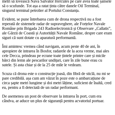
metri să lovească Nava Salvator Hercules pe care avea toate șansele
să o scufunde. Tot așa a ratat ținta către danele Oil Terminal,
singurul terminal petrolier al Portului Constanța.
Evident, se pune întrebarea cum de drona respectivă nu a fost
reperată de sistemele radar de supraveghere, ale Forțelor Navale
Române prin Brigada 243 Radioelectronică și Observare „Callatis”,
ale Gărzii de Coastă și Autorității Navale Române, despre care eram
siguri că sunt dotate cu aparatură performantă.
Îmi amintesc vremea când navigam, acum peste 40 de ani, în
apropiere de intrarea în Bosfor, radarele de la acea vreme, mai ales
cele Decca, prindeau pe ecrane toate țintele printre care și micile
bărci din lemn ale pescarilor undițari, care în zile bune erau cu
sutele. Și asta chiar și de la 25 de mile le vedeam.
Scuza că drona este o construcție joasă, din fibră de sticlă, nu mi se
pare credibilă. așa cum am văzut în poze este o ambarcațiune de
circa șapte metri lungime și doi metri lățime, suficient de înaltă, cred
eu, pentru a fi detectată de un radar performant.
De asemenea un post de observare la intrarea în port, cum era
cândva, ar aduce un plus de siguranță pentru acvatoriul portuar.