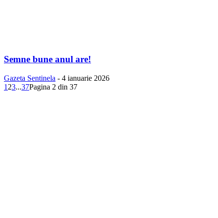
Semne bune anul are!
Gazeta Sentinela
-
4 ianuarie 2026
1
2
3
...
37
Pagina 2 din 37