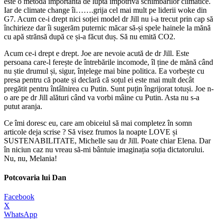
este o metodă importantă de luptă împotriva schimbărilor climatice.
Iar de climate change îi…….grija cel mai mult pe liderii woke din
G7. Acum ce-i drept nici soției model dr Jill nu i-a trecut prin cap să
închirieze dar îi sugerăm puternic măcar să-și spele hainele la mănă
cu apă strănsă după ce și-a făcut duș. Să nu emită CO2.
Acum ce-i drept e drept. Joe are nevoie acută de dr Jill. Este
persoana care-l ferește de întrebările incomode, îl ține de mănă când
nu știe drumul și, sigur, înțelege mai bine politica. Ea vorbește cu
presa pentru că poate și declară că soțul ei este mai mult decât
pregătit pentru întâlnirea cu Putin. Sunt puțin îngrijorat totuși. Joe n-
o are pe dr Jill alături când va vorbi mâine cu Putin. Asta nu s-a
putut aranja.
Ce îmi doresc eu, care am obiceiul să mai completez în somn
articole deja scrise ? Să visez frumos la noapte LOVE și
SUSTENABILITATE, Michelle sau dr Jill. Poate chiar Elena. Dar
în niciun caz nu vreau să-mi bântuie imaginația soția dictatorului.
Nu, nu, Melania!
Potcovaria lui Dan
Facebook
X
WhatsApp