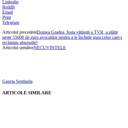
Linkedin
ReddIt
Email
Print
Telegram
Articolul precedent
Doinea Gradea, fosta vătăşiţă a TVR, a plătit
peste 55000 de euro avocaţilor pentru a le închide gura celor care-i
reclamau abuzurile!
Articolul următor
NECUVINTELE
Gazeta Sentinela
ARTICOLE SIMILARE