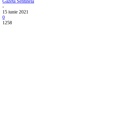
Gazeta Sentinela
-
15 iunie 2021
0
1258