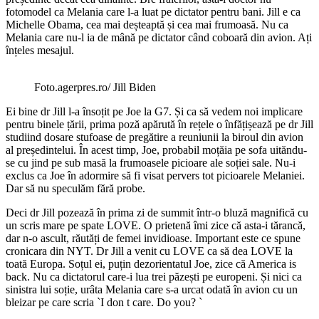
fotomodel ca Melania care l-a luat pe dictator pentru bani. Jill e ca
Michelle Obama, cea mai deșteaptă și cea mai frumoasă. Nu ca
Melania care nu-l ia de mână pe dictator când coboară din avion. Ați
înțeles mesajul.
Foto.agerpres.ro/ Jill Biden
Ei bine dr Jill l-a însoțit pe Joe la G7. Și ca să vedem noi implicare
pentru binele țării, prima poză apărută în rețele o înfățișează pe dr Jill
studiind dosare stufoase de pregătire a reuniunii la biroul din avion
al președintelui. În acest timp, Joe, probabil moțăia pe sofa uităndu-
se cu jind pe sub masă la frumoasele picioare ale soției sale. Nu-i
exclus ca Joe în adormire să fi visat pervers tot picioarele Melaniei.
Dar să nu speculăm fără probe.
Deci dr Jill pozează în prima zi de summit într-o bluză magnifică cu
un scris mare pe spate LOVE. O prietenă îmi zice că asta-i tărancă,
dar n-o ascult, răutăți de femei invidioase. Important este ce spune
cronicara din NYT. Dr Jill a venit cu LOVE ca să dea LOVE la
toată Europa. Soțul ei, puțin dezorientatul Joe, zice că America is
back. Nu ca dictatorul care-i lua trei păzești pe europeni. Și nici ca
sinistra lui soție, urâta Melania care s-a urcat odată în avion cu un
bleizar pe care scria `I don t care. Do you? `