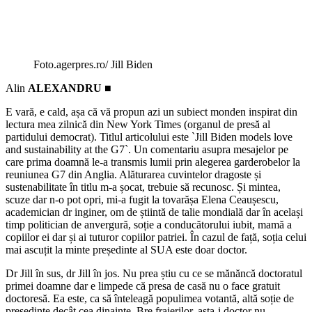
Foto.agerpres.ro/ Jill Biden
Alin
ALEXANDRU ■
E vară, e cald, așa că vă propun azi un subiect monden inspirat din
lectura mea zilnică din New York Times (organul de presă al
partidului democrat). Titlul articolului este `Jill Biden models love
and sustainability at the G7`. Un comentariu asupra mesajelor pe
care prima doamnă le-a transmis lumii prin alegerea garderobelor la
reuniunea G7 din Anglia. Alăturarea cuvintelor dragoste și
sustenabilitate în titlu m-a șocat, trebuie să recunosc. Și mintea,
scuze dar n-o pot opri, mi-a fugit la tovarășa Elena Ceaușescu,
academician dr inginer, om de știintă de talie mondială dar în același
timp politician de anvergură, soție a conducătorului iubit, mamă a
copiilor ei dar și ai tuturor copiilor patriei. În cazul de față, soția celui
mai ascuțit la minte președinte al SUA este doar doctor.
Dr Jill în sus, dr Jill în jos. Nu prea știu cu ce se mănăncă doctoratul
primei doamne dar e limpede că presa de casă nu o face gratuit
doctoresă. Ea este, ca să înteleagă populimea votantă, altă soție de
președinte decât cea dinainte. Bre fraierilor, asta-i doctor nu