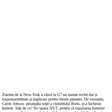
Ziarista de la New-York a văzut la G7 nu numai rochii dar și
responsanbilitate și implicare pentru binele planetei. De exemplu,
Carrie Johson- proaspăta soție a ciufulitului Boris- și-a închiriat
hainele. Stiți de ce? Ne spune NYT, pentru că repurtarea hainelor