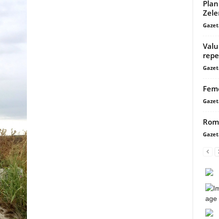
Plan
Zele
Gazet
Valu
rep
Gazet
Feme
Gazet
Româ
Gazet