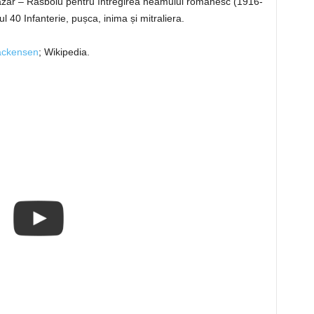
 Lazăr – Răsboiu pentru întregirea neamului românesc (1916-
40 Infanterie, pușca, inima și mitraliera.
mackensen
; Wikipedia.