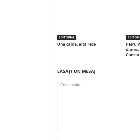
EDITORIAL
EDITORI
Una caldă, alta rece
Petru V
damnar
Consta
LĂSAȚI UN MESAJ