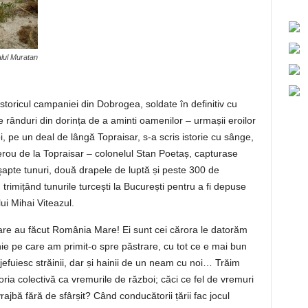
lul Muratan
storicul campaniei din Dobrogea, soldate în definitiv cu
rânduri din dorința de a aminti oamenilor – urmașii eroilor
noi, pe un deal de lângă Topraisar, s-a scris istorie cu sânge,
rou de la Topraisar – colonelul Stan Poetaș, capturase
şapte tunuri, două drapele de luptă și peste 300 de
, trimițând tunurile turcești la București pentru a fi depuse
lui Mihai Viteazul.
, care au făcut România Mare! Ei sunt cei cărora le datorăm
e pe care am primit-o spre păstrare, cu tot ce e mai bun
 jefuiesc străinii, dar și hainii de un neam cu noi… Trăim
a colectivă ca vremurile de război; căci ce fel de vremuri
vrajbă fără de sfârșit? Când conducătorii țării fac jocul