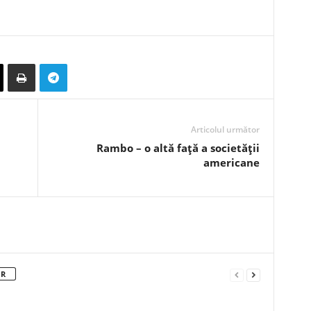
Articolul următor
Rambo – o altă față a societății
americane
OR