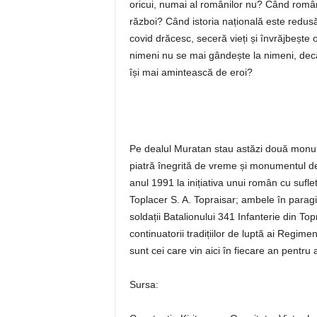
oricui, numai al românilor nu? Când român
război? Când istoria națională este redusă
covid drăcesc, seceră vieți și învrăjbeșt
nimeni nu se mai gândește la nimeni, decât
își mai amintească de eroi?
Pe dealul Muratan stau astăzi două monu
piatră înegrită de vreme și monumentul dedi
anul 1991 la inițiativa unui român cu sufle
Toplacer S. A. Topraisar; ambele în paragi
soldații Batalionului 341 Infanterie din Top
continuatorii tradițiilor de luptă ai Regimen
sunt cei care vin aici în fiecare an pentru 
Sursa: