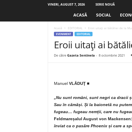
VINERI, AUGUST 7, 2026
SERIE NOUĂ
S
ACASĂ
SOCIAL
ECON
e
n
Acasă
EDITORIAL
Eroii uitați ai bătăliei de la M
t
EVENIMENT
EDITORIAL
i
Eroii uitați ai bătă
n
e
l
De către
Gazeta Sentinela
-
8 octombrie 2021
a
.
r
o
Manuel
VLĂDUŢ ■
„Nu sunt români, sunt negri ca dracii și 
Sau în cămăși. Și la baionetă nu putem s
fugeau… fugeau nemții, care nu fugeau
Feldmareșalul August von Mackensen
înviat ca o pasăre Phoenix și care a s