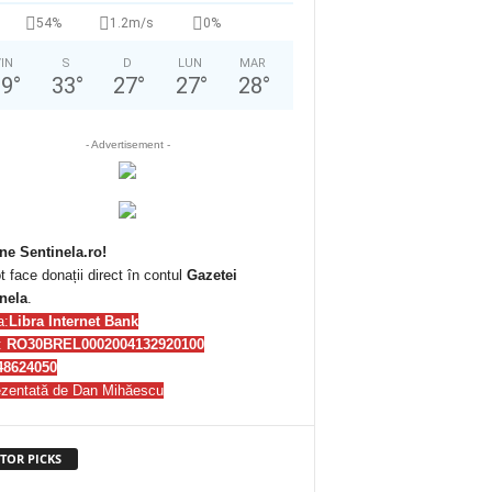
54%
1.2m/s
0%
IN
S
D
LUN
MAR
29
°
33
°
27
°
27
°
28
°
- Advertisement -
ne Sentinela.ro!
t face donații direct în contul
Gazetei
nela
.
a:
Libra Internet Bank
:
RO30BREL0002004132920100
48624050
zentată de Dan Mihăescu
TOR PICKS