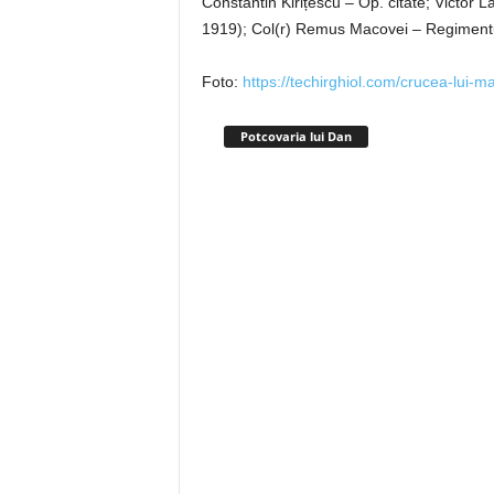
Constantin Kirițescu – Op. citate; Victor
1919); Col(r) Remus Macovei – Regimentul 
Foto:
https://techirghiol.com/crucea-lui-
Potcovaria lui Dan