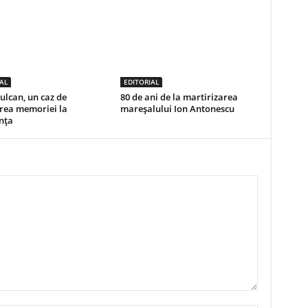
AL
EDITORIAL
ulcan, un caz de
80 de ani de la martirizarea
ea memoriei la
mareșalului Ion Antonescu
nța