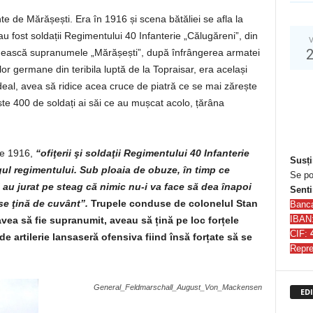
te de Mărășești. Era în 1916 și scena bătăliei se afla la
 au fost soldații Regimentului 40 Infanterie „Călugăreni”, din
V
rimească supranumele „Mărășești”, după înfrângerea armatei
 germane din teribila luptă de la Topraisar, era același
deal, avea să ridice acea cruce de piatră ce se mai zărește
e 400 de soldați ai săi ce au mușcat acolo, țărâna
ie 1916,
“ofiţerii şi soldaţii Regimentului 40 Infanterie
Susți
gul regimentului. Sub ploaia de obuze, în timp ce
Se po
au jurat pe steag că nimic nu-i va face să dea înapoi
Senti
se ţină de cuvânt”.
Trupele conduse de colonelul Stan
Banc
IBAN
vea să fie supranumit, aveau să țină pe loc forțele
CIF:
e artilerie lansaseră ofensiva fiind însă forțate să se
Repre
General_Feldmarschall_August_Von_Mackensen
EDI