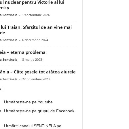
ul nuclear pentru Victorie al lui
nsky
a Sentinela
-
19 octombrie 2024
 lui Traian: Sfârșitul de an vine mai
ede
a Sentinela
-
6 decembrie 2024
ia – eterna problemă!
a Sentinela
-
8 martie 2023
nia – Câte șosele tot atâtea aiurele
a Sentinela
-
22 noiembrie 2023
Urrmărește-ne pe Youtube
Urrmărește-ne pe grupul de Facebook
Urmăriți canalul SENTINELA pe