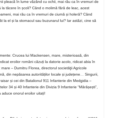
ii pleacă în lume văzând cu ochii, mai rău ca în vremuri de
 la tăcere în școli? Când o molimă fără de leac, acest
e oameni, mai rău ca în vremuri de ciumă și holeră? Când
 la el și la stomacul sau buzunarul lui? Iar astăzi, cine să
mente: Crucea lui Mackensen, mare, misterioasă, din
cat eroilor români căzuți la datorie acolo, ridicat abia în
t mare – Dumitru Florea, directorul societăţii Agricole
nă, din nepăsarea autorităților locale și județene… Singurii,
raisar și cei din Batalionul 911 Infanterie din Medgidia –
telor 34 și 40 Infanterie din Divizia 9 Infanterie “Mărășești”,
a aduce onorul eroilor uitați!