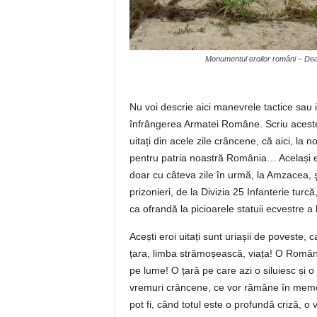
Monumentul eroilor români – Dea
Nu voi descrie aici manevrele tactice sau i
înfrângerea Armatei Române. Scriu aceste 
uitați din acele zile crâncene, că aici, la 
pentru patria noastră România… Același e
doar cu câteva zile în urmă, la Amzacea, 
prizonieri, de la Divizia 25 Infanterie turcă
ca ofrandă la picioarele statuii ecvestre a 
Acești eroi uitați sunt uriașii de poveste
țara, limba strămoșească, viața! O Români
pe lume! O țară pe care azi o siluiesc și o
vremuri crâncene, ce vor rămâne în memori
pot fi, când totul este o profundă criză, o 