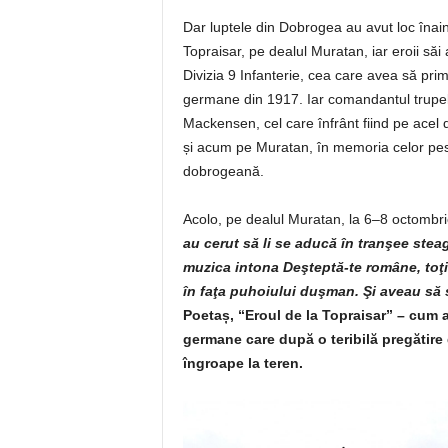
Dar luptele din Dobrogea au avut loc înain
Topraisar, pe dealul Muratan, iar eroii săi
Divizia 9 Infanterie, cea care avea să p
germane din 1917. Iar comandantul trupelor
Mackensen, cel care înfrânt fiind pe acel 
și acum pe Muratan, în memoria celor pest
dobrogeană.
Acolo, pe dealul Muratan, la 6–8 octombr
au cerut să li se aducă în tranşee stea
muzica intona Deşteptă-te române, toţi 
în faţa puhoiului duşman. Şi aveau să 
Poetaș, “Eroul de la Topraisar” – cum a
germane care după o teribilă pregătire d
îngroape la teren.