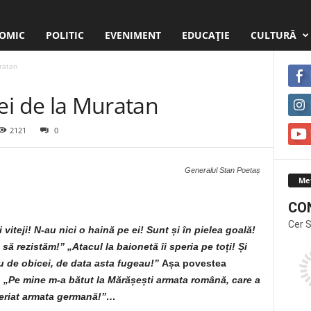
OMIC
POLITIC
EVENIMENT
EDUCAŢIE
CULTURĂ
uratan
liei de la Muratan
2121
0
Generalul Stan Poetaș
Me
CO
Cer 
viteji! N-au nici o haină pe ei! Sunt și în pielea goală!
ă rezistăm!” „Atacul la baionetă îi speria pe toți! Și
 de obicei, de data asta fugeau!”
Așa povestea
:
„Pe mine m-a bătut la Mărășești armata română, care a
periat armata germană!”…