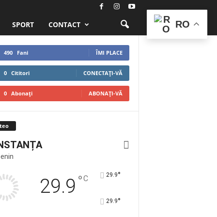
RO
SPORT
CONTACT
490
Fani
ÎMI PLACE
0
Cititori
CONECTAȚI-VĂ
0
Abonați
ABONAȚI-VĂ
teo
NSTANȚA
Senin
°
29.9
°
C
29.9
°
29.9