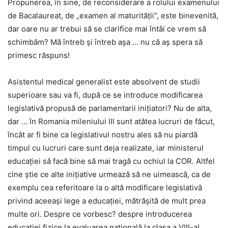
Propunerea, în sine, de reconsiderare a rolului examenului
de Bacalaureat, de „examen al maturității”, este binevenită,
dar oare nu ar trebui să se clarifice mai întâi ce vrem să
schimbăm? Mă întreb și întreb așa … nu că aș spera să
primesc răspuns!
Asistentul medical generalist este absolvent de studii
superioare sau va fi, după ce se introduce modificarea
legislativă propusă de parlamentarii inițiatori? Nu de alta,
dar … în Romania mileniului III sunt atâtea lucruri de făcut,
încât ar fi bine ca legislativul nostru ales să nu piardă
timpul cu lucruri care sunt deja realizate, iar ministerul
educației să facă bine să mai tragă cu ochiul la COR. Altfel
cine știe ce alte inițiative urmează să ne uimească, ca de
exemplu cea referitoare la o altă modificare legislativă
privind aceeași lege a educației, mătrășită de mult prea
multe ori. Despre ce vorbesc? despre introducerea
educației fizice la evaluarea națională la clasa a VIII-a!