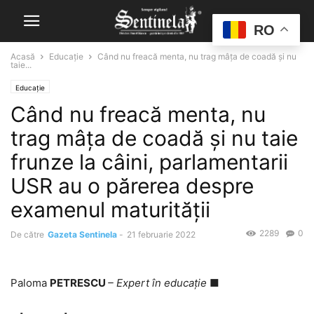
RO
Acasă
Educaţie
Când nu freacă menta, nu trag mâţa de coadă şi nu
taie...
Educaţie
Când nu freacă menta, nu
trag mâţa de coadă şi nu taie
frunze la câini, parlamentarii
USR au o părerea despre
examenul maturităţii
2289
0
De către
Gazeta Sentinela
-
21 februarie 2022
Paloma
PETRESCU
– Expert în educaţie
■