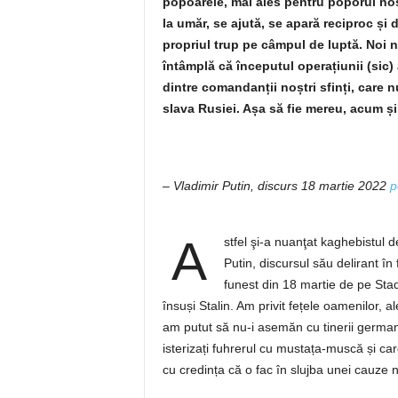
popoarele, mai ales pentru poporul nos
la umăr, se ajută, se apară reciproc și 
propriul trup pe câmpul de luptă. Noi n
întâmplă că începutul operațiunii (sic)
dintre comandanții noștri sfinți, care n
slava Rusiei. Așa să fie mereu, acum ș
– Vladimir Putin, discurs 18 martie 2022
p
A
stfel şi-a nuanţat kaghebistul de
Putin, discursul său delirant în
funest din 18 martie de pe Stadi
însuși Stalin. Am privit fețele oamenilor, ale
am putut să nu-i asemăn cu tinerii german
isterizați fuhrerul cu mustața-muscă și car
cu credința că o fac în slujba unei cauze n