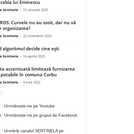
rabia lui Eminescu
a Sentinela
-
15 ianuarie 2025
RDS: Curvele nu au sosit, dar nu vă
e organizarea?
a Sentinela
-
22 noiembrie 2023
 algoritmul decide cine ești
a Sentinela
-
16 aprilie 2025
ta accentuată limitează furnizarea
 potabile în comuna Corbu
a Sentinela
-
4 iulie 2022
Urrmărește-ne pe Youtube
Urrmărește-ne pe grupul de Facebook
Urmăriți canalul SENTINELA pe