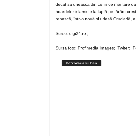
decât să unească din ce în ce mai tare oa
hoardelor islamiste la luptă pe tărâm creșt
renască, într-o nouă și uriașă Cruciadă, a 
Surse: digi24.ro ,
Sursa foto: Profimedia Images; Twiter; P
Potcovaria lui Dan