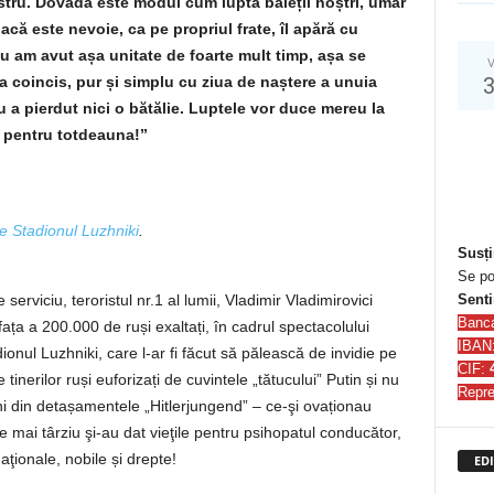
tru. Dovadă este modul cum luptă băieții noștri, umăr
dacă este nevoie, ca pe propriul frate, îl apără cu
u am avut așa unitate de foarte mult timp, așa se
V
 a coincis, pur și simplu cu ziua de naștere a unuia
u a pierdut nici o bătălie. Luptele vor duce mereu la
i pentru totdeauna!”
e Stadionul Luzhniki
.
Susți
Se po
Senti
 serviciu, teroristul nr.1 al lumii, Vladimir Vladimirovici
Banc
 fața a 200.000 de ruși exaltați, în cadrul spectacolului
IBAN
onul Luzhniki, care l-ar fi făcut să pălească de invidie pe
CIF:
 tinerilor ruși euforizați de cuvintele „tătucului” Putin și nu
Repre
i din detașamentele „Hitlerjungend” – ce-şi ovaționau
e mai târziu şi-au dat vieţile pentru psihopatul conducător,
aţionale, nobile și drepte!
EDI