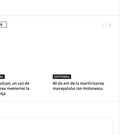
OR
AL
EDITORIAL
ulcan, un caz de
80 de ani de la martirizarea
ea memoriei la
mareșalului Ion Antonescu
nța