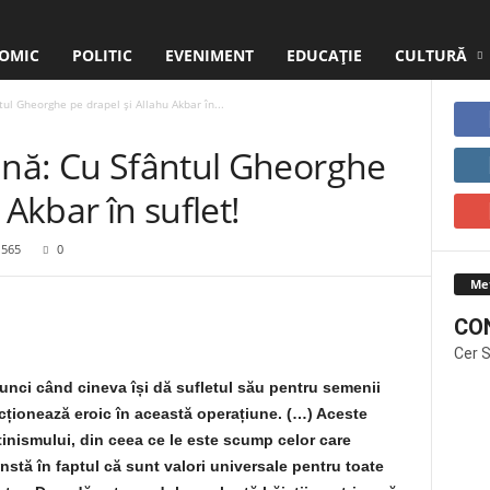
OMIC
POLITIC
EVENIMENT
EDUCAŢIE
CULTURĂ
tul Gheorghe pe drapel şi Allahu Akbar în...
ină: Cu Sfântul Gheorghe
 Akbar în suflet!
1565
0
Me
CO
Cer 
unci când cineva își dă sufletul său pentru semenii
acționează eroic în această operațiune. (…) Aceste
știnismului, din ceea ce le este scump celor care
nstă în faptul că sunt valori universale pentru toate