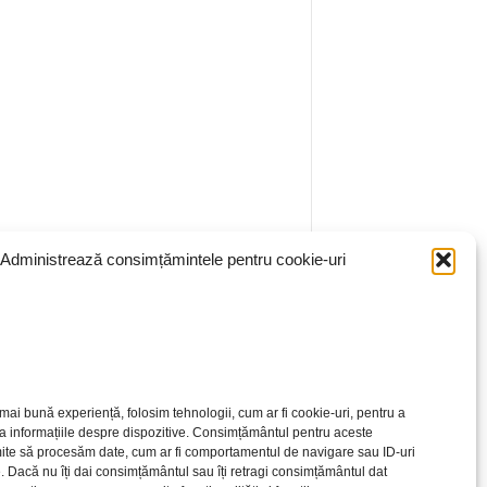
Administrează consimțămintele pentru cookie-uri
mai bună experiență, folosim tehnologii, cum ar fi cookie-uri, pentru a
a informațiile despre dispozitive. Consimțământul pentru aceste
ite să procesăm date, cum ar fi comportamentul de navigare sau ID-uri
e. Dacă nu îți dai consimțământul sau îți retragi consimțământul dat