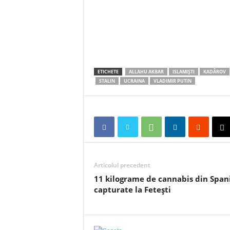
ETICHETE
ALLAHU AKBAR
ISLAMIŞTI
KADÂROV
STALIN
UCRAINA
VLADIMIR PUTIN
Articolul precedent
11 kilograme de cannabis din Span
capturate la Feteşti