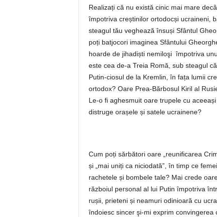
Realizați că nu există cinic mai mare decâ
împotriva creștinilor ortodocși ucraineni, b
steagul tău veghează însuși Sfântul Gheor
poți batjocori imaginea Sfântului Gheorghe
hoarde de jihadiști nemiloşi împotriva unu
este cea de-a Treia Romă, sub steagul căreia
Putin-ciosul de la Kremlin, în fața lumii c
ortodox? Oare Prea-Bărbosul Kiril al Rusiei
Le-o fi aghesmuit oare trupele cu aceeași 
distruge orașele și satele ucrainene?
Cum poți sărbători oare „reunificarea Crime
și „mai uniți ca niciodată”, în timp ce feme
rachetele și bombele tale? Mai crede oare
războiul personal al lui Putin împotriva înt
rușii, prieteni și neamuri odinioară cu ucr
îndoiesc sincer şi-mi exprim convingerea 