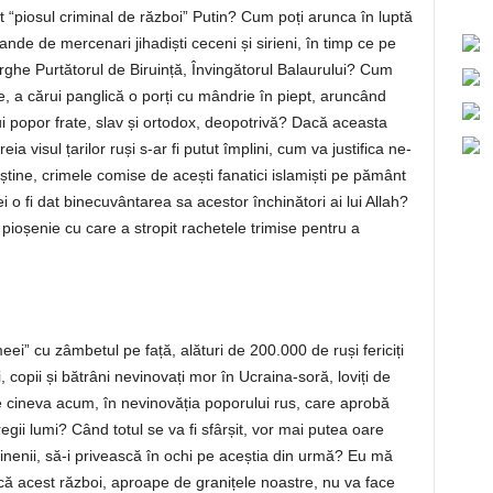
t “piosul criminal de război” Putin? Cum poți arunca în luptă
ande de mercenari jihadiști ceceni și sirieni, în timp ce pe
ghe Purtătorul de Biruință, Învingătorul Balaurului? Cum
, a cărui panglică o porți cu mândrie în piept, aruncând
i popor frate, slav și ortodox, deopotrivă? Dacă aceasta
 visul țarilor ruși s-ar fi putut împlini, cum va justifica ne-
reștine, crimele comise de acești fanatici islamiști pe pământ
 o fi dat binecuvântarea sa acestor închinători ai lui Allah?
pioșenie cu care a stropit rachetele trimise pentru a
ei” cu zâmbetul pe față, alături de 200.000 de ruși fericiți
i, copii și bătrâni nevinovați mor în Ucraina-soră, loviți de
 cineva acum, în nevinovăția poporului rus, care aprobă
regii lumi? Când totul se va fi sfârșit, vor mai putea oare
ainenii, să-i privească în ochi pe aceștia din urmă? Eu mă
că acest război, aproape de granițele noastre, nu va face