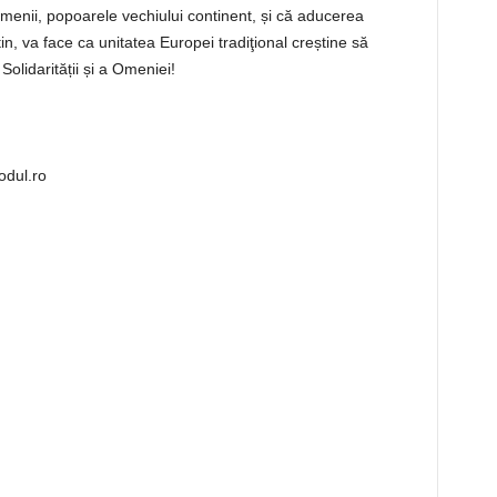
menii, popoarele vechiului continent, și că aducerea
in, va face ca unitatea Europei tradiţional creștine să
Solidarității și a Omeniei!
odul.ro