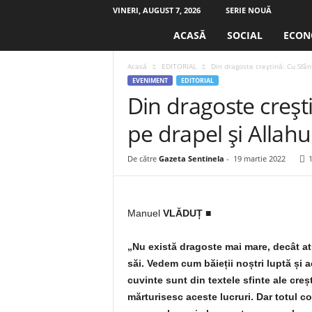
VINERI, AUGUST 7, 2026
SERIE NOUĂ
S
ACASĂ
SOCIAL
ECON
e
n
Acasă
EDITORIAL
Din dragoste creştină: Cu Sfân
t
EVENIMENT
EDITORIAL
i
Din dragoste creşt
n
e
pe drapel şi Allahu
l
a
.
De către
Gazeta Sentinela
-
19 martie 2022
r
o
Manuel
VLĂDUȚ ■
„Nu există dragoste mai mare, decât at
săi. Vedem cum băieții noștri luptă și 
cuvinte sunt din textele sfinte ale cre
mărturisesc aceste lucruri. Dar totul co