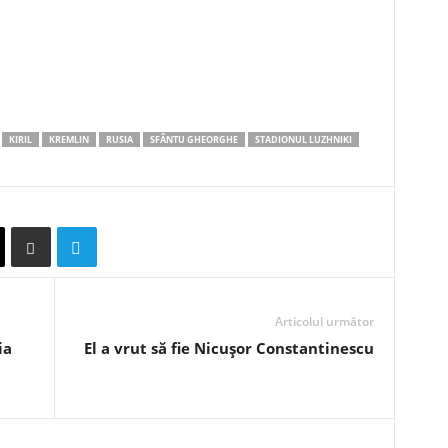
KIRIL
KREMLIN
RUSIA
SFÂNTU GHEORGHE
STADIONUL LUZHNIKI
Articolul următor
ia
El a vrut să fie Nicuşor Constantinescu