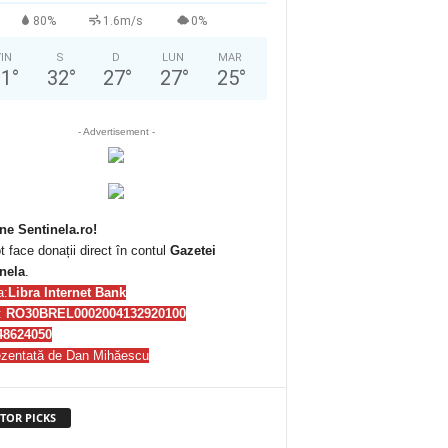
80%
1.6m/s
0%
IN
S
D
LUN
MAR
31
°
32
°
27
°
27
°
25
°
- Advertisement -
ne Sentinela.ro!
t face donații direct în contul
Gazetei
nela
.
a:
Libra Internet Bank
:
RO30BREL0002004132920100
48624050
zentată de Dan Mihăescu
TOR PICKS