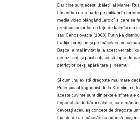
Dar cine sunt acești „băieți” ai Mamei Rus
Lăsându-i de-o parte pe militarii în termen 
media video plângând „eroic” și care se fa
predecesorilor lor cu feţe de kalmîci din
sau Cehoslovacia (1968) Putin i-a distribuit 
tradiţiei creştine şi pe măcelarii musulma
Başca, a mai invitat la la acest veritabil 
denazificaţi şi pacificaţi, ca să lupte de
patrioţilor ce-şi apără ţara şi neamul!
Și cum „nu există dragoste mai mare decât 
Putin-ciosul kaghebist de la Kremlin, cu fr
aceste cuvinte sunt din textele sfinte ale cr
împodobite de bărbi salafite, care mănân
devotaţi aceluiaş concept de dragoste uni
înainte de a-i măcelări cu adâncă pioșenie p