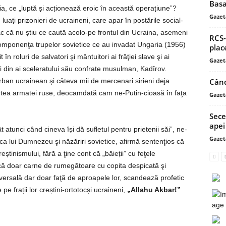
Basa
ia, ce „luptă și acționează eroic în această operațiune”?
Gazet
luați prizonieri de ucraineni, care apar în postările social-
c că nu știu ce caută acolo-pe frontul din Ucraina, asemeni
RCS-
 componenţa trupelor sovietice ce au invadat Ungaria (1956)
plac
în roluri de salvatori şi mântuitori ai frăţiei slave şi ai
Gazet
ni din ai sceleratului său confrate musulman, Kadîrov.
Când
kurban ucrainean şi câteva mii de mercenari sirieni deja
 partea armatei ruse, deocamdată cam ne-Putin-cioasă în faţa
Gazet
Sece
apei
atunci când cineva își dă sufletul pentru prietenii săi”, ne-
Gazet
ica lui Dumnezeu şi năzăriri sovietice, afirmă sentenţios că
eștinismului, fără a ţine cont că „băieții” cu feţele
că doar carne de rumegătoare cu copita despicată şi
versală dar doar faţă de aproapele lor, scandează profetic
e frații lor creștini-ortotocși ucraineni,
„Allahu Akbar!”