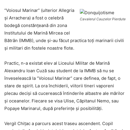
“Voiosul Marinar” (ulterior Allegria
şi Arrachera) a fost o celebră
Cavalerul Cauzelor Pierdute
bodegă constănţeană din zona
Institutului de Marină Mircea cel
Bătrân (IMMB), unde şi-au făcut practica toţi marinarii civili
şi militari din fostele noastre flote.
Practic, n-a existat elev al Liceului Militar de Marină
Alexandru Ioan Cuză sau student de la IMMB să nu se
înveselească la “Voiosul Marinar” care definea, de fapt, o
stare de spirit. La ora închiderii, viitorii tineri vaporeni
plecau deciși să cucerească întinderile albastre ale mărilor
și oceanelor. Fiecare se visa Ulise, Căpitanul Nemo, sau
Popaye Marinarul, după preferințe și posibilități.
Vergil Chițac a parcurs acest traseu ascendent. Copil