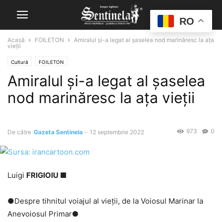
RO
Acasă
FOILETON
Amiralul şi-a legat al șaselea nod marinăresc la ața
vieții
Cultură
FOILETON
Amiralul şi-a legat al șaselea
nod marinăresc la ața vieții
973
0
De către
Gazeta Sentinela
-
12 septembrie 2022
Luigi
FRIGIOIU ■
●Despre tihnitul voiajul al vieţii, de la Voiosul Marinar la
Anevoiosul Primar●