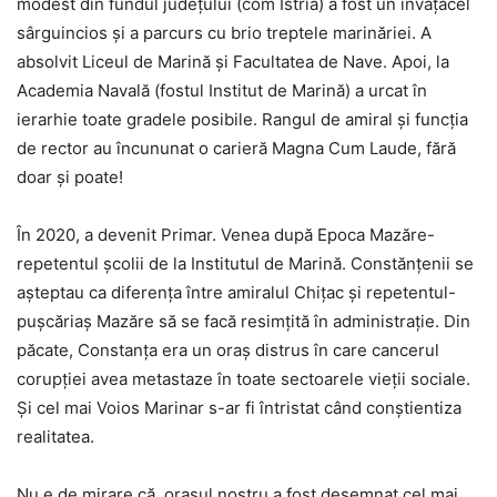
modest din fundul județului (com Istria) a fost un învățăcel
sârguincios și a parcurs cu brio treptele marinăriei. A
absolvit Liceul de Marină și Facultatea de Nave. Apoi, la
Academia Navală (fostul Institut de Marină) a urcat în
ierarhie toate gradele posibile. Rangul de amiral și funcția
de rector au încununat o carieră Magna Cum Laude, fără
doar și poate!
În 2020, a devenit Primar. Venea după Epoca Mazăre-
repetentul şcolii de la Institutul de Marină. Constănțenii se
așteptau ca diferența între amiralul Chițac și repetentul-
puşcăriaş Mazăre să se facă resimțită în administrație. Din
păcate, Constanța era un oraș distrus în care cancerul
corupției avea metastaze în toate sectoarele vieții sociale.
Și cel mai Voios Marinar s-ar fi întristat când conștientiza
realitatea.
Nu e de mirare că, orașul nostru a fost desemnat cel mai