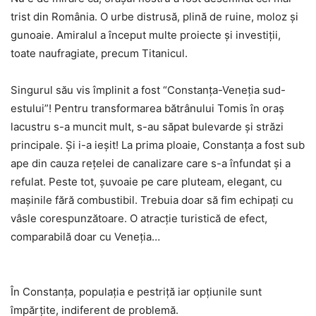
trist din România. O urbe distrusă, plină de ruine, moloz și
gunoaie. Amiralul a început multe proiecte și investiții,
toate naufragiate, precum Titanicul.
Singurul său vis împlinit a fost “Constanţa-Veneţia sud-
estului”! Pentru transformarea bătrânului Tomis în oraș
lacustru s-a muncit mult, s-au săpat bulevarde și străzi
principale. Şi i-a ieşit! La prima ploaie, Constanța a fost sub
ape din cauza rețelei de canalizare care s-a înfundat și a
refulat. Peste tot, șuvoaie pe care pluteam, elegant, cu
mașinile fără combustibil. Trebuia doar să fim echipați cu
vâsle corespunzătoare. O atracție turistică de efect,
comparabilă doar cu Veneția…
În Constanța, populația e pestriță iar opțiunile sunt
împărțite, indiferent de problemă.