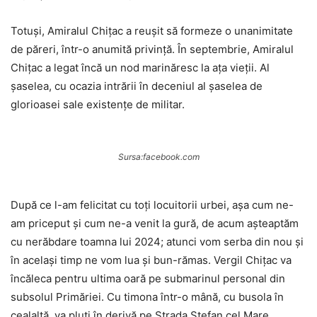
Totuși, Amiralul Chițac a reușit să formeze o unanimitate
de păreri, într-o anumită privință. În septembrie, Amiralul
Chițac a legat încă un nod marinăresc la ața vieții. Al
șaselea, cu ocazia intrării în deceniul al şaselea de
glorioasei sale existențe de militar.
Sursa:facebook.com
După ce l-am felicitat cu toți locuitorii urbei, aşa cum ne-
am priceput şi cum ne-a venit la gură, de acum așteaptăm
cu nerăbdare toamna lui 2024; atunci vom serba din nou şi
în același timp ne vom lua şi bun-rămas. Vergil Chițac va
încăleca pentru ultima oară pe submarinul personal din
subsolul Primăriei. Cu timona într-o mână, cu busola în
cealaltă, va pluti în derivă pe Strada Ștefan cel Mare,