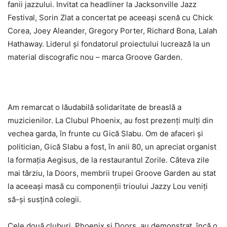
fanii jazzului. Invitat ca headliner la Jacksonville Jazz
Festival, Sorin Zlat a concertat pe aceeași scenă cu Chick
Corea, Joey Aleander, Gregory Porter, Richard Bona, Lalah
Hathaway. Liderul și fondatorul proiectului lucrează la un
material discografic nou – marca Groove Garden.
Am remarcat o lăudabilă solidaritate de breaslă a
muzicienilor. La Clubul Phoenix, au fost prezenți mulți din
vechea garda, în frunte cu Gică Slabu. Om de afaceri și
politician, Gică Slabu a fost, în anii 80, un apreciat organist
la formația Aegisus, de la restaurantul Zorile. Câteva zile
mai târziu, la Doors, membrii trupei Groove Garden au stat
la aceeași masă cu componenții trioului Jazzy Lou veniți
să-și susțină colegii.
Cele două cluburi, Phoenix și Doors, au demonstrat, încă o