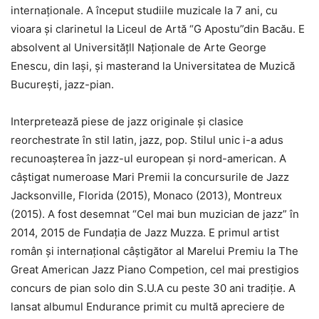
internaționale. A început studiile muzicale la 7 ani, cu
vioara și clarinetul la Liceul de Artă “G Apostu”din Bacău. E
absolvent al Universităţll Naționale de Arte George
Enescu, din Iaşi, și masterand la Universitatea de Muzică
București, jazz-pian.
Interpretează piese de jazz originale și clasice
reorchestrate în stil latin, jazz, pop. Stilul unic i-a adus
recunoașterea în jazz-ul european și nord-american. A
câștigat numeroase Mari Premii la concursurile de Jazz
Jacksonville, Florida (2015), Monaco (2013), Montreux
(2015). A fost desemnat “Cel mai bun muzician de jazz” în
2014, 2015 de Fundația de Jazz Muzza. E primul artist
român și internațional câștigător al Marelui Premiu la The
Great American Jazz Piano Competion, cel mai prestigios
concurs de pian solo din S.U.A cu peste 30 ani tradiție. A
lansat albumul Endurance primit cu multă apreciere de