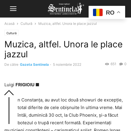
RO
Acasă
Cultură
Muzica, altfel. Unora le place jazzul
Cultură
Muzica, altfel. Unora le place
jazzul
651
0
De către
Gazeta Sentinela
-
5 noiembrie 2022
Luigi
FRIGIOIU ■
Î
n Constanța, au avut loc două showuri de excepție,
total diferite de cele obișnuite în ultima vreme. Mai
întâi, duminică 30 oct, la Club Phoenix, și-a făcut
botezul o trupă recent formată. Experimentați
muzicieni constănțeni – carismaticul solist, Romeo Ispas