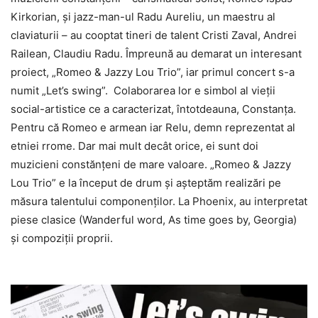
Kirkorian, și jazz-man-ul Radu Aureliu, un maestru al
claviaturii – au cooptat tineri de talent Cristi Zaval, Andrei
Railean, Claudiu Radu. Împreună au demarat un interesant
proiect, „Romeo & Jazzy Lou Trio”, iar primul concert s-a
numit „Let’s swing”. Colaborarea lor e simbol al vieții
social-artistice ce a caracterizat, întotdeauna, Constanța.
Pentru că Romeo e armean iar Relu, demn reprezentat al
etniei rrome. Dar mai mult decât orice, ei sunt doi
muzicieni constănțeni de mare valoare. „Romeo & Jazzy
Lou Trio” e la început de drum și așteptăm realizări pe
măsura talentului componenților. La Phoenix, au interpretat
piese clasice (Wanderful word, As time goes by, Georgia)
și compoziții proprii.