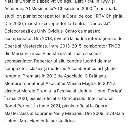
Natalia Gribinic a absolvit Colegiul Bălți (RM) în 1997 și
Academia “G Musicescu”- Chișinău în 2000. În perioada
studiilor, pianist corepetitor la Corul de copii RTV Chișinău.
Din 2000, maestru-corepetitor la Teatrul “Danovski”.
Colaborează cu Univ Ovidius-Canto ca maestro-
acompaniator. Din 2018, invitată la audiții internaționale de
Operă și Masterclass. Între 2013-2015, colaborator TNOB
din Mersin-Turcia. Pianista s-a afirmat ca solist-
acompaniator. Repertoriul său conține lucrări de mari
compozitori clasici și moderni. A colaborat cu artiști de
renume. Premiată în 2012 de Asociația IC Brătianu.
Membru fondator al Asociației Musica Magna. În 2011 a
câștigat Marele Premiu la Festivalul Liedului ”Ionel Perlea”.
În mai 2021, pianist oficial al Concursului Internațional
“Ionel Perlea”. În iunie 2021, pianist oficial la Opera
Masterclass al sopranei Nelly Miricioiu. Din 2009, invitată a
Uniunii Muzicienilor la serate lirice.