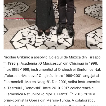
Nicolae Gribinic a absolvit Colegiul de Muzica din Tiraspol
în 1993 și Academia „G Musicescu” din Chisinau în 1998.
Între1995-1999, instrumentist al Orchestrei Simfonice Nat.
„Teleradio-Moldova” Chișinău. Între 1999-2001, angajat al
Filarmonicii „Marea Neagră”. Din 2001, solist instrumentist
al Teatrului „Danovski”. Între 2010-2017 colaborează cu
Filarmonica Națiunilor (dirijor J. Frantz). În 2015-2016 e
prim-cornist la Opera din Mersin-Turcia. A colaborat cu