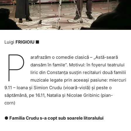
Luigi
FRIGIOIU ■
P
arafrazăm o comedie clasică – „Astă-seară
dansăm în famile”. Motivul: în foyerul teatrului
liric din Constanţa susțin recitaluri două familii
muzicale legate prin aceeași pasiune: miercuri
9.11 – Ioana și Simion Crudu (vioară-violă) și peste o
săptămână, pe 16.11, Natalia și Nicolae Gribinic (pian-
corn)
● Familia Crudu s-a copt sub soarele litoralului