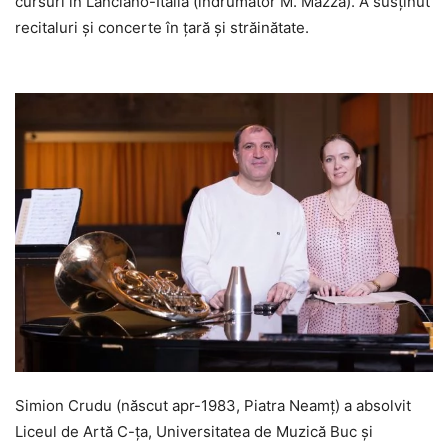
cursuri în Lanciano-Italia (îndrumător M. Mazza). A susținut
recitaluri și concerte în țară și străinătate.
Simion Crudu (născut apr-1983, Piatra Neamț) a absolvit
Liceul de Artă C-ța, Universitatea de Muzică Buc și