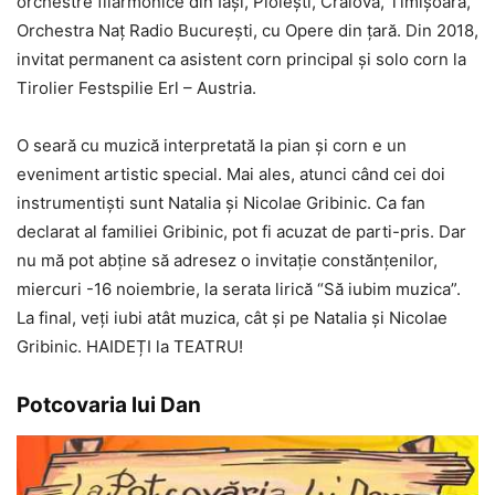
orchestre filarmonice din Iași, Ploiești, Craiova, Timișoara,
Orchestra Naț Radio București, cu Opere din țară. Din 2018,
invitat permanent ca asistent corn principal și solo corn la
Tirolier Festspilie Erl – Austria.
O seară cu muzică interpretată la pian și corn e un
eveniment artistic special. Mai ales, atunci când cei doi
instrumentiști sunt Natalia și Nicolae Gribinic. Ca fan
declarat al familiei Gribinic, pot fi acuzat de parti-pris. Dar
nu mă pot abține să adresez o invitație constănțenilor,
miercuri -16 noiembrie, la serata lirică “Să iubim muzica”.
La final, veți iubi atât muzica, cât și pe Natalia și Nicolae
Gribinic. HAIDEȚI la TEATRU!
Potcovaria lui Dan