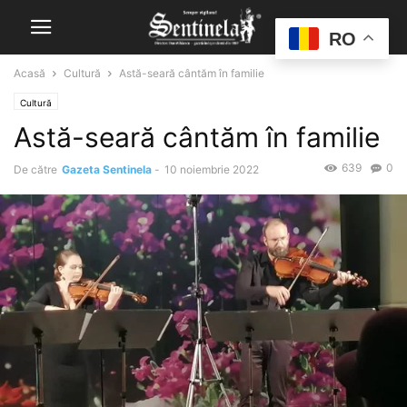
RO
Acasă
Cultură
Astă-seară cântăm în familie
Cultură
Astă-seară cântăm în familie
639
0
De către
Gazeta Sentinela
-
10 noiembrie 2022