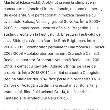
Masterul (clasa violă). A obținut premii la olimpiade și
concursuri naționale și internaționale, diplome de merit și
de excelență. S-a perfecționat în muzica camerală cu
cvartetele Belcea, Voces și grupul SoNoRo. Între 2003-
2009, cu Imperiosso – cvartet oficial al Președinției – a
susținut recitaluri la Festivalul G. Enescu și Festivalul de
Jazz Sibiu și a cântat alături de Srah Brightman. Între
2004-2009 – colaborator permanent Filarmonica G Enescu:
2005-2008 – colaborator permanent Orchestra Cameră
Radio; colaborator Orchestra Națională Radio. Între 209-
2013, a cântat cu cavrtetul Adagio Strings pe vase de
croazieră. Între 2013-2014, a dirijat orchestra Colegiului
Regina Maria iar din 2014 face parte din orchestra TNOB
Danovski. Adăugăm că Simi a crescut în spiritul artei și
esteticului, fiind fiul Lucianei Crudu, fostă actriță la
Fantasio și al arhitectului Gelu Crudu.