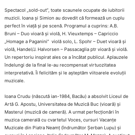
Spectacol „sold-out”, toate scaunele ocupate de iubitorii
muzicii. Ioana și Simion au dovedit că formează un cuplu
perfect în viață și pe scenă. Programul a cuprins: A.B.
Bruni – Duo vioară și violă, H. Vieuxtemps – Capriccio
„Homage a Paganini” violă solo, L. Spohr – Duet vioară și
violă, Handel/J. Halvorsen – Passacaglia ptr vioară și violă.
Un repertoriu inspirat ales ce a încâtat publicul. Aplauzele
îndelungi de la final le-au recompensat virtuozitatea
interpretativă. Îi felicităm și le așteptăm viitoarele evoluții
muzicale.
Ioana Crudu (născută ian-1984, Bacău) a absolvit Liceul de
Artă G. Apostu, Universitatea de Muzică Buc (vioară) și
Masterul (muzică de cameră). A urmat perfecționări în
muzica camerală cu cvartetul Voces, cursuri Vacanțe
Muzicale din Piatra Neamț (îndrumător Șerban Lupu) și