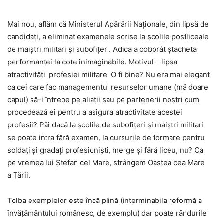
Mai nou, aflăm că Ministerul Apărării Naționale, din lipsă de
candidați, a eliminat examenele scrise la școlile postliceale
de maiștri militari și subofițeri. Adică a coborât ștacheta
performanței la cote inimaginabile. Motivul – lipsa
atractivității profesiei militare. O fi bine? Nu era mai elegant
ca cei care fac managementul resurselor umane (mă doare
capul) să-i întrebe pe aliații sau pe partenerii noștri cum
procedează ei pentru a asigura atractivitate acestei
profesii? Păi dacă la școlile de subofițeri și maiștri militari
se poate intra fără examen, la cursurile de formare pentru
soldați și gradați profesioniști, merge și fără liceu, nu? Ca
pe vremea lui Ștefan cel Mare, strângem Oastea cea Mare
a Țării.
Tolba exemplelor este încă plină (interminabila reformă a
învățământului românesc, de exemplu) dar poate rândurile