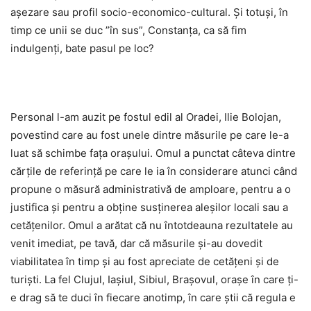
așezare sau profil socio-economico-cultural. Și totuși, în
timp ce unii se duc ”în sus”, Constanța, ca să fim
indulgenți, bate pasul pe loc?
Personal l-am auzit pe fostul edil al Oradei, Ilie Bolojan,
povestind care au fost unele dintre măsurile pe care le-a
luat să schimbe fața orașului. Omul a punctat câteva dintre
cărțile de referință pe care le ia în considerare atunci când
propune o măsură administrativă de amploare, pentru a o
justifica și pentru a obține susținerea aleșilor locali sau a
cetățenilor. Omul a arătat că nu întotdeauna rezultatele au
venit imediat, pe tavă, dar că măsurile și-au dovedit
viabilitatea în timp și au fost apreciate de cetățeni și de
turiști. La fel Clujul, Iașiul, Sibiul, Brașovul, orașe în care ți-
e drag să te duci în fiecare anotimp, în care știi că regula e