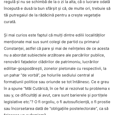
regulă și nu se schimbă de la o zi la alta, că o lucrare odată
începută e dusă la bun sfârșit și că, de multe ori, trebuie să
tăi putregaiul de la rădăcină pentru a crește vegetație
curată.
Și mai curios este faptul că mulți dintre edilii localităților
menționate mai sus sunt colegi de partid cu primarul
Constanței, astfel că pare și mai de neînțeles de ce acesta
nu a abordat subiectele arzătoare ale parcărilor publice,
renovării fațadelor clădirilor de patrimoniu, lucrărilor
edilitar-gospodărești, zonelor pietonale cu respectivii, la
un pahar ”de vorbă”, pe holurile sediului central al
formațiunii politice sau oriunde se tot întâlnesc. Ce e greu
în a spune ”Măi Cutărică, în ce fel ai rezolvat tu problema x
sau y, ce dificultăți ai avut, care sunt barierele și portițele
legislative etc.”? O fi orgoliu, o fi autosuficiență, o fi prostie
sau încorsetarea dată de ”obligațiile postelectorale”, ca să