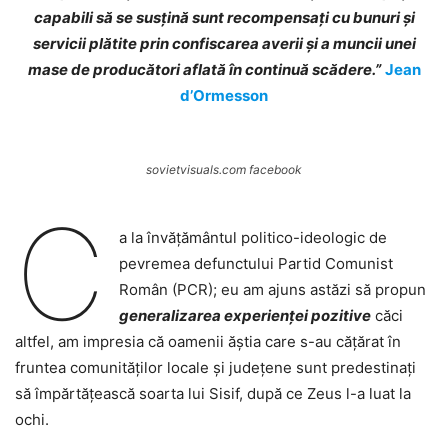
capabili să se susţină sunt recompensaţi cu bunuri şi
servicii plătite prin confiscarea averii şi a muncii unei
mase de producători aflată în continuă scădere.”
Jean
d’Ormesson
sovietvisuals.com facebook
C
a la învăţământul politico-ideologic de
pevremea defunctului Partid Comunist
Român (PCR); eu am ajuns astăzi să propun
generalizarea experienţei pozitive
căci
altfel, am impresia că oamenii ăştia care s-au căţărat în
fruntea comunităţilor locale şi judeţene sunt predestinaţi
să împărtăţească soarta lui Sisif, după ce Zeus l-a luat la
ochi.