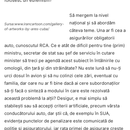
folosesc un eufemism?
Să mergem la nivel
național și să abordăm
Sursa:www.irancartoon.com/gallery-
of-artworks-by-ares-cuba/
câteva teme. Una ar fi cea a
asigurărilor obligatorii
auto, cunoscutul RCA. Ce e atât de dificil pentru tine (prim)
ministru, secretar de stat sau șef de serviciu în cutare
minister să treci pe agendă acest subiect în întâlnirile cu
omologii, din țară și din străinătate? Nu este lună să nu-ți
urci dosul în avion și să nu colinzi cele zări, eventual cu
familia, dar oare nu ar fi bine dacă ai cere subordonaților
să-ți facă o sinteză a modului în care este rezolvată
această problemă la alții? Desigur, e mai simplu să
stabilești sau să accepți criterii artificiale, precum vârsta
conducătorului auto, dar știi că, de exemplu în SUA,
evidența punctelor de penalizare este comunicată de
poliție și asiguratorului, iar rata primei de asigurare crește