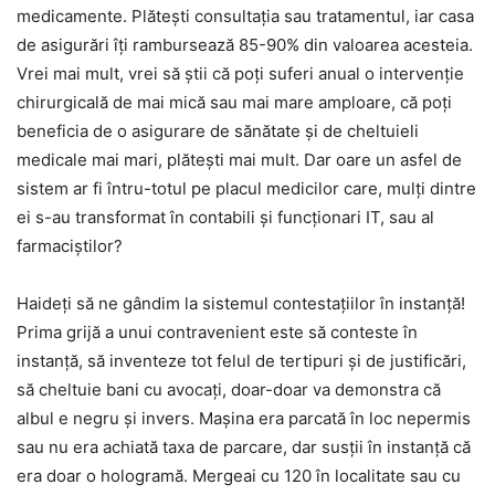
medicamente. Plătești consultația sau tratamentul, iar casa
de asigurări îți rambursează 85-90% din valoarea acesteia.
Vrei mai mult, vrei să știi că poți suferi anual o intervenție
chirurgicală de mai mică sau mai mare amploare, că poți
beneficia de o asigurare de sănătate și de cheltuieli
medicale mai mari, plătești mai mult. Dar oare un asfel de
sistem ar fi întru-totul pe placul medicilor care, mulți dintre
ei s-au transformat în contabili și funcționari IT, sau al
farmaciștilor?
Haideți să ne gândim la sistemul contestațiilor în instanță!
Prima grijă a unui contravenient este să conteste în
instanță, să inventeze tot felul de tertipuri și de justificări,
să cheltuie bani cu avocați, doar-doar va demonstra că
albul e negru și invers. Mașina era parcată în loc nepermis
sau nu era achiată taxa de parcare, dar susții în instanță că
era doar o hologramă. Mergeai cu 120 în localitate sau cu