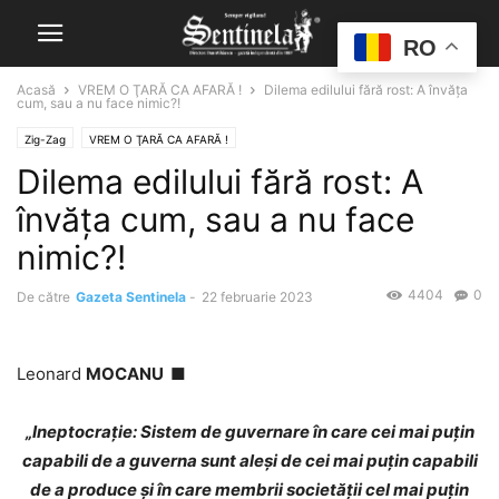
RO
Acasă
VREM O ŢARĂ CA AFARĂ !
Dilema edilului fără rost: A învăţa
cum, sau a nu face nimic?!
Zig-Zag
VREM O ŢARĂ CA AFARĂ !
Dilema edilului fără rost: A
învăţa cum, sau a nu face
nimic?!
4404
0
De către
Gazeta Sentinela
-
22 februarie 2023
Leonard
MOCANU ■
„Ineptocraţie: Sistem de guvernare în care cei mai puţin
capabili de a guverna sunt aleşi de cei mai puţin capabili
de a produce şi în care membrii societăţii cel mai puţin