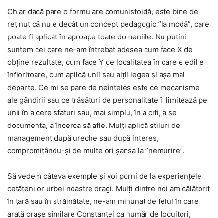
Chiar dacă pare o formulare comunistoidă, este bine de
reținut că nu e decât un concept pedagogic ”la modă”, care
poate fi aplicat în aproape toate domeniile. Nu puțini
suntem cei care ne-am întrebat adesea cum face X de
obține rezultate, cum face Y de localitatea în care e edil e
înfloritoare, cum aplică unii sau alții legea și așa mai
departe. Ce mi se pare de neînțeles este ce mecanisme
ale gândirii sau ce trăsături de personalitate îi limitează pe
unii în a cere sfaturi sau, mai simplu, în a citi, a se
documenta, a încerca să afle. Mulți aplică stiluri de
management după ureche sau după interes,
compromițându-și de multe ori șansa la ”nemurire”.
Să vedem câteva exemple și voi porni de la experiențele
cetățenilor urbei noastre dragi. Mulți dintre noi am călătorit
în țară sau în străinătate, ne-am minunat de felul în care
arată orașe similare Constanței ca număr de locuitori,