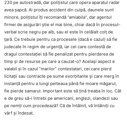
230 pe autostradă, dar polițistul care opera aparatul radar
avea șapcă. Ai produs accident din culpă, daunele sunt
minore, polițistul îți recomandă ”amiabila”, dar agentul
firmei de asigurări știe el mai bine, chiar dacă în procesul-
verbal scrie negru pe alb, sau el este în celălalt colț de
țară. Ce trebuie pentru ca procesele (dacă e cazul) să fie
judecate în regim de urgență, iar cel care contestă de
dragul contestației să fie penalizat pentru pierderea de
timp și de resurse pe care a cauzat-o? Același aspect e
valabil și în cazul ”marilor” contestatari, cei care pierd
licitații sau contracte pe sume exorbitante și care merg în
instanță pentru a lungi pelteaua până fie moare măgarul,
fie pierde samarul. Important este să țină treaba în loc. Cât
e de greu să-i întrebi pe americani, englezi, olandezi sau
pe nemți cum procedează? Că de întâlnit, vă întâlniți cu
vârf și îndesat.