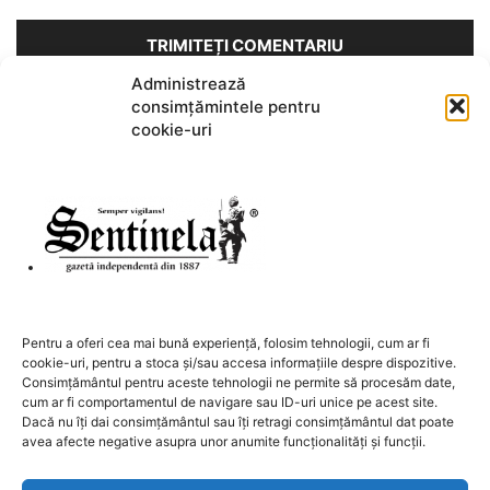
Administrează
consimțămintele pentru
Acest site folosește Akismet pentru a reduce spamul.
Află cum
cookie-uri
sunt procesate datele comentariilor tale
.
DESPRE NOI
Pentru a oferi cea mai bună experiență, folosim tehnologii, cum ar fi
cookie-uri, pentru a stoca și/sau accesa informațiile despre dispozitive.
Contactați-ne:
redactia@sentinela.ro
Consimțământul pentru aceste tehnologii ne permite să procesăm date,
cum ar fi comportamentul de navigare sau ID-uri unice pe acest site.
Dacă nu îți dai consimțământul sau îți retragi consimțământul dat poate
URMAȚI-NE
avea afecte negative asupra unor anumite funcționalități și funcții.