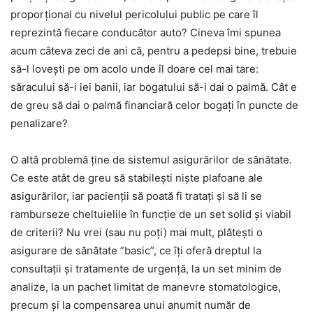
proporțional cu nivelul pericolului public pe care îl
reprezintă fiecare conducător auto? Cineva îmi spunea
acum câteva zeci de ani că, pentru a pedepsi bine, trebuie
să-l lovești pe om acolo unde îl doare cel mai tare:
săracului să-i iei banii, iar bogatului să-i dai o palmă. Cât e
de greu să dai o palmă financiară celor bogați în puncte de
penalizare?
O altă problemă ține de sistemul asigurărilor de sănătate.
Ce este atât de greu să stabilești niște plafoane ale
asigurărilor, iar pacienții să poată fi tratați și să li se
ramburseze cheltuielile în funcție de un set solid și viabil
de criterii? Nu vrei (sau nu poți) mai mult, plătești o
asigurare de sănătate ”basic”, ce îți oferă dreptul la
consultații și tratamente de urgență, la un set minim de
analize, la un pachet limitat de manevre stomatologice,
precum și la compensarea unui anumit număr de