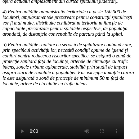
oferă actualul amplasament din curtea spitalului județean).
4)
Pentru unitățile administrativ teritoriale cu peste 150.000 de
locuitori, amplasamentele prezervate pentru construcţii spitaliceşti
vor fi mai multe, distribuite echilibrat în teritoriu în funcţie de
capacităţile preconizate pentru spitalele respective, de populaţia
arondată, de distanţele convenabile de parcurs până la spital.
5)
Pentru unitățile sanitare cu servicii de spitalizare continuă care,
prin specificul activității lor, necesită condiții optime de igienă și
confort pentru reducerea riscurilor specifice, se asigură o zonă de
protecție sanitară față de locuințe, arterele de circulație cu trafic
intens, zonele urbane aglomerate, stabilită prin studii de impact
asupra stării de sănătate a populației. Fac excepție unitățile cărora
le este asigurată o zonă de protecție de minimum 50 m față de
locuințe, artere de circulație cu trafic intens.