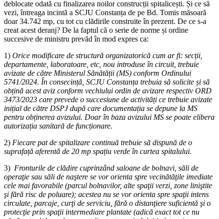
deblocate odată cu finalizarea noilor construcții spitalicești. Și ce să
vezi, întreaga incintă a SCJU Constanța de pe Bd. Tomis măsoară
doar 34.742 mp, cu tot cu clădirile construite în prezent. De ce s-a
creat acest deranj? De la faptul că o serie de norme și ordine
succesive de ministru prevăd în mod expres ca:
1)
Orice modificare de structură organizatorică cum ar fi: secții,
departamente, laboratoare, etc, nou introduse în circuit, trebuie
avizate de către Ministerul Sănătății (MS) conform Ordinului
5741/2024. În consecință, SCJU Constanța trebuia să solicite și să
obțină acest aviz conform vechiului ordin de avizare respectiv ORD
3473/2023 care prevede o succesiune de activități ce trebuie avizate
inițial de către DSPJ după care documentația se depune la MS
pentru obținerea avizului. Doar în baza avizului MS se poate elibera
autorizația sanitară de funcționare.
2)
Fiecare pat de spitalizare continuă trebuie să dispună de o
suprafață aferentă de 20 mp spațiu verde în curtea spitalului.
3)
Fronturile de clădire cuprinzând saloane de bolnavi, săli de
operaţie sau săli de naştere se vor orienta spre vecinătăţile imediate
cele mai favorabile (parcul bolnavilor, alte spaţii verzi, zone liniştite
şi fără risc de poluare); acestea nu se vor orienta spre spaţii intens
circulate, parcaje, curţi de serviciu, fără o distanţiere suficientă şi o
protecţie prin spaţii intermediare plantate (adică exact tot ce nu