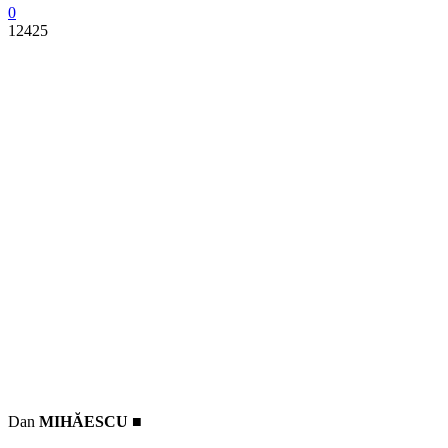
0
12425
Dan
MIHĂESCU ■