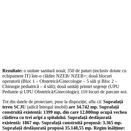
Rezultate:
o unitate sanitară nouă; 350 de paturi (inclusiv dotate cu
echipament IT) într-o clădire NZEB/ NZEB+; două blocuri
operatorii (Bloc 1 – Obstetrică/Ginecologie – 5 săli și Bloc 2 –
Chirurgie pediatrică – 4 săli); două unități primiri urgențe (UPU
Pediatrie și UPU Obstetrică/Ginecologie); 110 locuri de parcare noi.
Tot din datele de proiectare, puse la dispoziție, aflu că:
Suprafață
teren SCJU
(adică întregul imobil)
are 34.742 mp. Suprafață
construită existentă: 1399 mp, din care 12.000mp ocupă vechea
clădirea cu trei aripi a spitalului. Suprafață desfășurată
existentă: 1867 mp. Suprafață construită propusă: 3.365 mp.
Suprafață desfășurată propusă 35.148,55 mp. Regim înălțime: