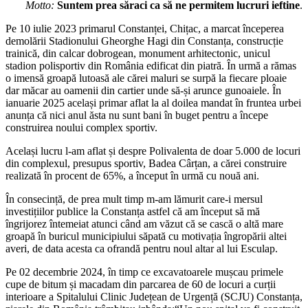
Motto:
Suntem prea săraci ca să ne permitem lucruri ieftine
.
Pe 10 iulie 2023 primarul Constanței, Chițac, a marcat începerea
demolării Stadionului Gheorghe Hagi din Constanța, construcție
trainică, din calcar dobrogean, monument arhitectonic, unicul
stadion polisportiv din România edificat din piatră. În urmă a rămas
o imensă groapă lutoasă ale cărei maluri se surpă la fiecare ploaie
dar măcar au oamenii din cartier unde să-și arunce gunoaiele. În
ianuarie 2025 același primar aflat la al doilea mandat în fruntea urbei
anunța că nici anul ăsta nu sunt bani în buget pentru a începe
construirea noului complex sportiv.
Același lucru l-am aflat și despre Polivalenta de doar 5.000 de locuri
din complexul, presupus sportiv, Badea Cârțan, a cărei construire
realizată în procent de 65%, a început în urmă cu nouă ani.
În consecință, de prea mult timp m-am lămurit care-i mersul
investițiilor publice la Constanța astfel că am început să mă
îngrijorez întemeiat atunci când am văzut că se cască o altă mare
groapă în buricul municipiului săpată cu motivația îngropării altei
averi, de data acesta ca ofrandă pentru noul altar al lui Esculap.
Pe 02 decembrie 2024, în timp ce excavatoarele mușcau primele
cupe de bitum și macadam din parcarea de 60 de locuri a curții
interioare a Spitalului Clinic Județean de Urgență (SCJU) Constanța,