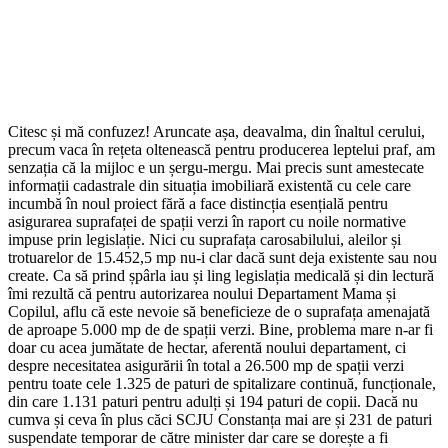
Citesc și mă confuzez! Aruncate așa, deavalma, din înaltul cerului,
precum vaca în rețeta oltenească pentru producerea leptelui praf, am
senzația că la mijloc e un șergu-mergu. Mai precis sunt amestecate
informații cadastrale din situația imobiliară existentă cu cele care
incumbă în noul proiect fără a face distincția esențială pentru
asigurarea suprafaței de spații verzi în raport cu noile normative
impuse prin legislație. Nici cu suprafața carosabilului, aleilor și
trotuarelor de 15.452,5 mp nu-i clar dacă sunt deja existente sau nou
create. Ca să prind șpârla iau și ling legislația medicală și din lectură
îmi rezultă că pentru autorizarea noului Departament Mama și
Copilul, aflu că este nevoie să beneficieze de o suprafața amenajată
de aproape 5.000 mp de de spații verzi. Bine, problema mare n-ar fi
doar cu acea jumătate de hectar, aferentă noului departament, ci
despre necesitatea asigurării în total a 26.500 mp de spații verzi
pentru toate cele 1.325 de paturi de spitalizare continuă, funcționale,
din care 1.131 paturi pentru adulți și 194 paturi de copii. Dacă nu
cumva și ceva în plus căci SCJU Constanța mai are și 231 de paturi
suspendate temporar de către minister dar care se dorește a fi