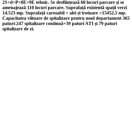
2S+d+P+8E+9E tehnic.
Se desfii
nțează 60 locuri parcare și se
amenajează 110 locuri parcare. Suprafață existentă spații verzi
14.523 mp. Suprafață carosabil + alei și trotuare =15452,5 mp.
Capacitatea viitoare de spitalizare pentru noul departament 365
paturi-247 spitalizare continuă
+39 paturi ATI
și
79 paturi
spitalizare de zi.