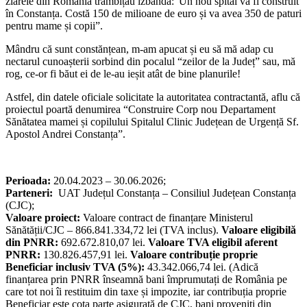
ziarele din România trâmbițau izbânda:“Un nou spital va fi construit
în Constanța. Costă 150 de milioane de euro și va avea 350 de paturi
pentru mame și copii”.
Mândru că sunt constănțean, m-am apucat și eu să mă adap cu
nectarul cunoașterii sorbind din pocalul “zeilor de la Județ” sau, mă
rog, ce-or fi băut ei de le-au ieșit atât de bine planurile!
Astfel, din datele oficiale solicitate la autoritatea contractantă, aflu că
proiectul poartă denumirea “Construire Corp nou Departament
Sănătatea mamei și copilului Spitalul Clinic Județean de Urgență Sf.
Apostol Andrei Constanța”.
Perioada:
20.04.2023 – 30.06.2026;
Parteneri:
UAT Județul Constanța – Consiliul Județean Constanța
(CJC);
Valoare proiect:
Valoare contract de finanțare Ministerul
Sănătății/CJC – 866.841.334,72 lei (TVA inclus).
Valoare eligibilă
din PNRR:
692.672.810,07 lei.
Valoare TVA eligibil aferent
PNRR:
130.826.457,91 lei.
Valoare contribuție proprie
Beneficiar inclusiv TVA (5%):
43.342.066,74 lei. (Adică
finanțarea prin PNRR înseamnă bani împrumutați de România pe
care tot noi îi restituim din taxe și impozite, iar contribuția proprie
Beneficiar este cota parte asigurată de CJC, bani proveniți din