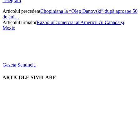
Telegram
Articolul precedent
Chopiniana la “Oleg Danovski” după aproape 50
de ani…
Articolul următor
Războiul comercial al Americii cu Canada și
Mexic
Gazeta Sentinela
ARTICOLE SIMILARE