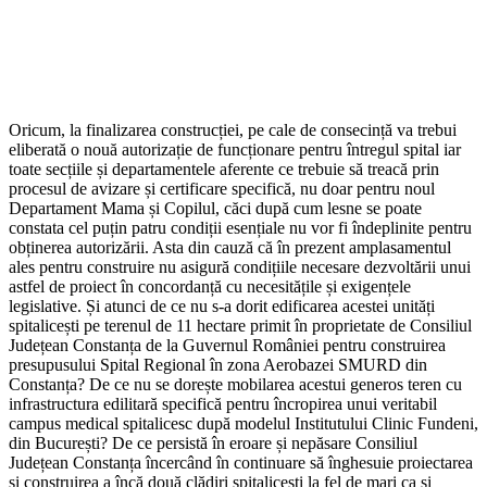
Oricum, la finalizarea construcției, pe cale de consecință va trebui
eliberată o nouă autorizație de funcționare pentru întregul spital iar
toate secțiile și departamentele aferente ce trebuie să treacă prin
procesul de avizare și certificare specifică, nu doar pentru noul
Departament Mama și Copilul, căci după cum lesne se poate
constata cel puțin patru condiții esențiale nu vor fi îndeplinite pentru
obținerea autorizării. Asta din cauză că în prezent amplasamentul
ales pentru construire nu asigură condițiile necesare dezvoltării unui
astfel de proiect în concordanță cu necesitățile și exigențele
legislative. Și atunci de ce nu s-a dorit edificarea acestei unități
spitalicești pe terenul de 11 hectare primit în proprietate de Consiliul
Județean Constanța de la Guvernul României pentru construirea
presupusului Spital Regional în zona Aerobazei SMURD din
Constanța? De ce nu se dorește mobilarea acestui generos teren cu
infrastructura edilitară specifică pentru încropirea unui veritabil
campus medical spitalicesc după modelul Institutului Clinic Fundeni,
din București? De ce persistă în eroare și nepăsare Consiliul
Județean Constanța încercând în continuare să înghesuie proiectarea
și construirea a încă două clădiri spitalicești la fel de mari ca și