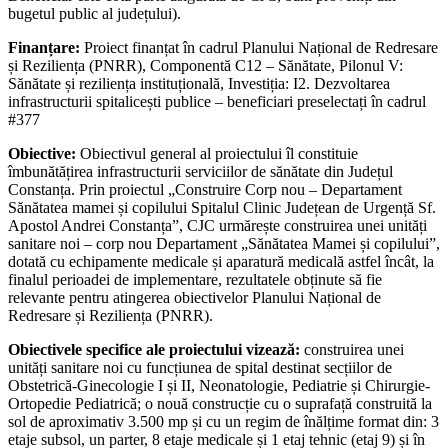
bugetul public al județului).
Finanțare:
Proiect finanțat în cadrul Planului Național de Redresare
și Reziliența (PNRR), Componentă C12 – Sănătate, Pilonul V:
Sănătate și reziliența instituțională, Investiția: I2. Dezvoltarea
infrastructurii spitalicești publice – beneficiari preselectați în cadrul
#377
Obiective:
Obiectivul general al proiectului îl constituie
îmbunătățirea infrastructurii serviciilor de sănătate din Județul
Constanța. Prin proiectul „Construire Corp nou – Departament
Sănătatea mamei și copilului Spitalul Clinic Județean de Urgență Sf.
Apostol Andrei Constanța”, CJC urmărește construirea unei unități
sanitare noi – corp nou Departament „Sănătatea Mamei și copilului”,
dotată cu echipamente medicale și aparatură medicală astfel încât, la
finalul perioadei de implementare, rezultatele obținute să fie
relevante pentru atingerea obiectivelor Planului Național de
Redresare și Reziliența (PNRR).
Obiectivele specifice ale proiectului vizează:
construirea unei
unități sanitare noi cu funcțiunea de spital destinat secțiilor de
Obstetrică-Ginecologie I și II, Neonatologie, Pediatrie și Chirurgie-
Ortopedie Pediatrică; o nouă construcție cu o suprafață construită la
sol de aproximativ 3.500 mp și cu un regim de înălțime format din: 3
etaje subsol, un parter, 8 etaje medicale și 1 etaj tehnic (etaj 9) și în