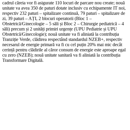
cadrul căreia vor fi asigurate 110 locuri de parcare nou create; nouă
unitate va avea 350 de paturi dotate inclusiv cu echipamente IT noi,
respectiv 232 paturi – spitalizare continuă, 79 paturi – spitalizare de
zi, 39 paturi – AȚI, 2 blocuri operatorii (Bloc 1 –
Obstetrică/Ginecologie – 5 săli și Bloc 2 – Chirurgie pediatrică – 4
săli) precum și 2 unități primiri urgențe (UPU Pediatrie și UPU
Obstetrică/Ginecologie); nouă unitate va fi aliniată la contribuția
Tranziție Verde, clădirea respectând standardul NZEB+, respectiv
necesarul de energie primară va fi cu cel puțin 20% mai mic decât
cerință pentru clădirile al căror consum de energie este aproape egal
cu zero (NZEB); nouă unitate sanitară va fi aliniată la contribuția
Transformare Digitală.