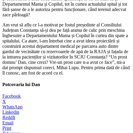
Departamentul Mama și Copilul, tot în curtea actualului spital și tot
fără șanse de a le autoriza pentru funcționare, când terenul adecvat
zace pârloagă?
Am vrut să aflu ce l-a motivat pe fostul președinte al Consiliului
Județean Constanța să-și dea pe față arama de calic prin meschina
înghesuire a Departamentului Mama și Copilul în curtea din spate a
spitalului. Ca atare, l-am întrebat cine a avut ideea proiectării și
construirii acestui departament medical pe parcarea auto dintre
gardul de vecinătate cu rezervoarele de apă de la RAJA și fațada de
la intrarea pacienților și vizitatorilor în SCJU Constanța? “Un prost
domnu’ Dan, cine crezi? Vre-un prost care n-a avut ce face”, mi-a
dat prompt răspunsul corect, Mihai Lupu. Pentru prima dată de când
îl cunosc, am fost de acord cu el.
Potcovaria lui Dan
Facebook
X
WhatsApp
Linkedin
ReddIt
Email
Print