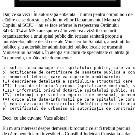
Dar, ce să vezi? În autorizația eliberată – numai pentru corpul nou de
clădire ce se dorește a găzdui în viitor Departamentul Mama și
Copilul al SCJU – nu se face referire la respectarea Ordinului
3473/2024 al MS care spune că în vederea avizării structurii
organizatorice a unui spital public din rețeaua sanitară proprie a
ministerelor, altele decât cele ale Ministerului Sănătății, a instituțiilor
publice și a autorităților administrației publice locale se transmit
Ministerului Sănătății, în atenția structurii de specialitate cu atribuții
în domeniu, următoarele documente:
a) solicitarea managerului spitalului public, care va 
b) notificarea de certificare de sănătate publică a con
c) memoriul tehnic, care va cuprinde următoarele:
(I) descrierea detaliată a spațiului/a structurii care 
(II) tipul de structură propus (spitalizare continuă, s
(III) informații privind dotările spitalului public, as
(IV) informații privind categoriile de personal, precum
(V) orice alte date/informații pe care spitalul le cons
d) copia avizului Ministerului Sănătății pentru structu
e) certificatul de urbanism și autorizația de construir
Deci, cu alte cuvinte: Vacs albina!
Eu m-am interesat despre demersul birocratic ce ar fi trebuit parcurs
de către beneficiarul investiției – Consiliul Județean Constanța – dar