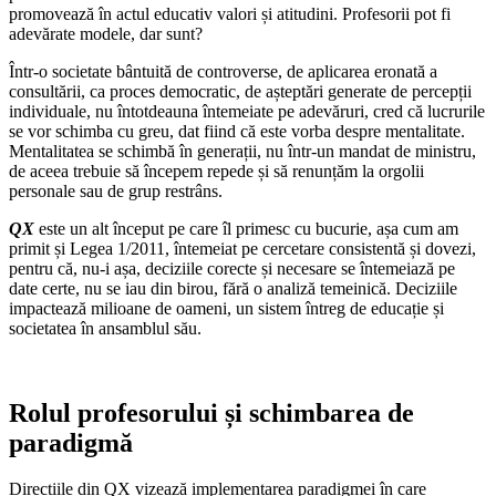
promovează în actul educativ valori și atitudini. Profesorii pot fi
adevărate modele, dar sunt?
Într-o societate bântuită de controverse, de aplicarea eronată a
consultării, ca proces democratic, de așteptări generate de percepții
individuale, nu întotdeauna întemeiate pe adevăruri, cred că lucrurile
se vor schimba cu greu, dat fiind că este vorba despre mentalitate.
Mentalitatea se schimbă în generații, nu într-un mandat de ministru,
de aceea trebuie să începem repede și să renunțăm la orgolii
personale sau de grup restrâns.
QX
este un alt început pe care îl primesc cu bucurie, așa cum am
primit și Legea 1/2011, întemeiat pe cercetare consistentă și dovezi,
pentru că, nu-i așa, deciziile corecte și necesare se întemeiază pe
date certe, nu se iau din birou, fără o analiză temeinică. Deciziile
impactează milioane de oameni, un sistem întreg de educație și
societatea în ansamblul său.
Rolul profesorului și schimbarea de
paradigmă
Direcțiile din QX vizează implementarea paradigmei în care