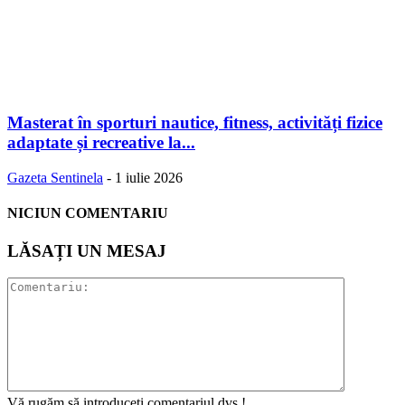
Masterat în sporturi nautice, fitness, activități fizice
adaptate și recreative la...
Gazeta Sentinela
-
1 iulie 2026
NICIUN COMENTARIU
LĂSAȚI UN MESAJ
Vă rugăm să introduceți comentariul dvs.!