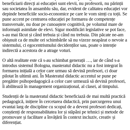
beneficiarii direcți ai educației sunt elevii, nu profesorii, nu părinții
sau societatea în ansamblu său, dar, evident de calitatea educației vor
depinde beneficiile socio-economice pe care le vom simți cu toții. Se
pune accent pe centrarea educației pe formarea de competențe
transversale, nu doar pe cunoaștere cognitivă, pe volumul mare de
informații asimilate de elevi. Sigur modificări legislative se pot face,
s-au mai făcut și când trebuia și când nu trebuia. Din păcate ne-am
obișnuit ca de multe ori schimbările să nu vizeze neapărat o nevoie a
sistemului, ci egocentrismului decidenților sau, poate o intenție
indirectă a acestora de a atrage voturi.
O altă realitate este că s-au schimbat generații …, iar de când s-a
introdus sistemul Bologna, masteratul didactic nu a fost integrat în
formarea inițială a celor care urmau să devină profesori, ci doar
pilotat în ultimii ani. În Masteratul didactic accentul se pune pe
pregătire psihopedagogică a celor care urmează să devină profesori,
îi abilitează în management organizațional, al clasei, al timpului.
Studenții de la masteratul didactic beneficiază de mai multă practică
pedagogică, inițiere în cercetarea didactică, prin parcurgerea unui
evantai larg de discipline cu scopul de a deveni profesori dedicați,
conștienți de responsabilitatea lor și stăpâni pe tehnici și metode de
promovare și facilitare a învățării în context incluziv, creativ și
diferențiat.