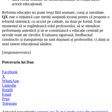
actorii educaționali.
Reforma educației nu poate reuși fără asumare, curaj și onestitate.
QX
este o inițiativă care merită susținută tocmai pentru că propune o
reformă sistemică, cu accent pe calitate, nu doar pe formă. Este
momentul să se regândească rolul profesorului, să se stimuleze
performanța autentică și să se construiască o educație centrată pe
nevoile reale ale elevilor. Evaluarea riguroasă, feedbackul
constructiv și transparența nu sunt dușmani ai profesorilor, ci aliați ai
unui sistem educațional sănătos.
[/responsivevoice]
Potcovaria lui Dan
Facebook
X
WhatsApp
Linkedin
ReddIt
Email
Print
Telegram
Articolul precedent
Se oprește apa în mai multe zone din municipiul