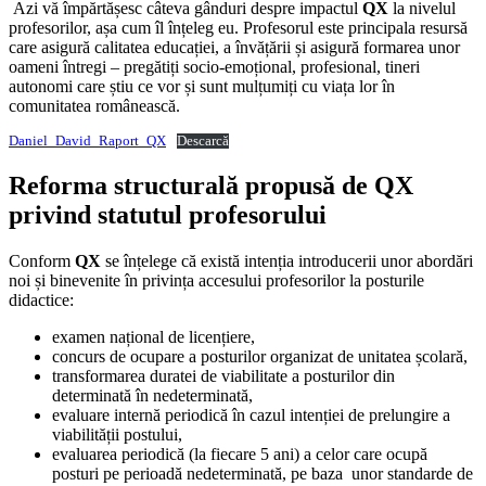
Azi vă împărtășesc câteva gânduri despre impactul
QX
la nivelul
profesorilor, așa cum îl înțeleg eu. Profesorul este principala resursă
care asigură calitatea educației, a învățării și asigură formarea unor
oameni întregi – pregătiți socio-emoțional, profesional, tineri
autonomi care știu ce vor și sunt mulțumiți cu viața lor în
comunitatea românească.
Daniel_David_Raport_QX
Descarcă
Reforma structurală propusă de QX
privind statutul profesorului
Conform
QX
se înțelege că există intenția introducerii unor abordări
noi și binevenite în privința accesului profesorilor la posturile
didactice:
examen național de licențiere,
concurs de ocupare a posturilor organizat de unitatea școlară,
transformarea duratei de viabilitate a posturilor din
determinată în nedeterminată,
evaluare internă periodică în cazul intenției de prelungire a
viabilității postului,
evaluarea periodică (la fiecare 5 ani) a celor care ocupă
posturi pe perioadă nedeterminată, pe baza unor standarde de