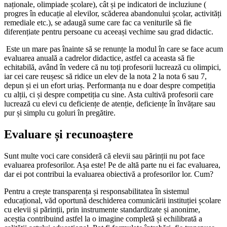
naționale, olimpiade școlare), cât și pe indicatori de incluziune (
progres în educație al elevilor, scăderea abandonului școlar, activități
remediale etc.), se adaugă sume care fac ca veniturile să fie
diferențiate pentru persoane cu aceeași vechime sau grad didactic.
Este un mare pas înainte să se renunțe la modul în care se face acum
evaluarea anuală a cadrelor didactice, astfel ca aceasta să fie
echitabilă, având în vedere că nu toți profesorii lucrează cu olimpici,
iar cei care reușesc să ridice un elev de la nota 2 la nota 6 sau 7,
depun și ei un efort uriaș. Performanța nu e doar despre competiția
cu alții, ci și despre competiția cu sine. Asta cultivă profesorii care
lucrează cu elevi cu deficiențe de atenție, deficiențe în învățare sau
pur și simplu cu goluri în pregătire.
Evaluare și recunoaștere
Sunt multe voci care consideră că elevii sau părinții nu pot face
evaluarea profesorilor. Așa este! Pe de altă parte nu ei fac evaluarea,
dar ei pot contribui la evaluarea obiectivă a profesorilor lor. Cum?
Pentru a crește transparența și responsabilitatea în sistemul
educațional, văd oportună deschiderea comunicării instituției școlare
cu elevii și părinții, prin instrumente standardizate și anonime,
aceștia contribuind astfel la o imagine completă și echilibrată a