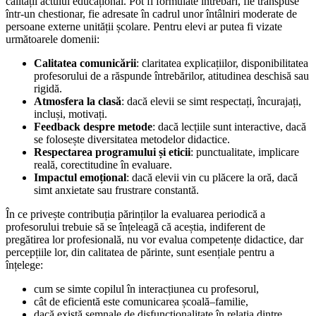
calității actului educațional. Pot fi formulate întrebări, fie transpuse
într-un chestionar, fie adresate în cadrul unor întâlniri moderate de
persoane externe unității școlare. Pentru elevi ar putea fi vizate
următoarele domenii:
Calitatea comunicării
: claritatea explicațiilor, disponibilitatea
profesorului de a răspunde întrebărilor, atitudinea deschisă sau
rigidă.
Atmosfera la clasă
: dacă elevii se simt respectați, încurajați,
incluși, motivați.
Feedback despre metode
: dacă lecțiile sunt interactive, dacă
se folosește diversitatea metodelor didactice.
Respectarea programului și eticii
: punctualitate, implicare
reală, corectitudine în evaluare.
Impactul emoțional
: dacă elevii vin cu plăcere la oră, dacă
simt anxietate sau frustrare constantă.
În ce privește contribuția părinților la evaluarea periodică a
profesorului trebuie să se înțeleagă că aceștia, indiferent de
pregătirea lor profesională, nu vor evalua competențe didactice, dar
percepțiile lor, din calitatea de părinte, sunt esențiale pentru a
înțelege:
cum se simte copilul în interacțiunea cu profesorul,
cât de eficientă este comunicarea școală–familie,
dacă există semnale de disfuncționalitate în relația dintre