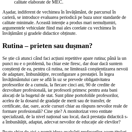
calitate elaborate de MEC.
Așadar, indiferent de vechimea în învățământ, de parcursul în
carieră, se introduce evaluarea periodică pe baza unor standarde de
calitate minimale. Această intenție a produs mari nemulțumiri,
argumentele vehiculate fiind mai ales corelate cu vechimea în
învățământ și gradele didactice obținute.
Rutina – prieten sau dușman?
Se știe că atunci când faci acțiuni repetitive apare rutina; până la un
punct nu e o problemă, ba chiar este firesc, dar doar dacă suntem
conștienți de ea, pentru că rutina, ne limitează conștientizarea nevoii
de adaptare, îmbunătățire, reconfigurare a prestației. În legea
învățământului care se află în uz se prevede obligativitatea
profesorilor de a cumula, la fiecare cinci ani, 90 de credite de
dezvoltare profesională, iar profesorii primesc pentru asta bani
alocați de la bugetul de stat. Sunt pline portofoliile profesorilor,
acelea de la dosarul de gradație de merit sau de transfer, de
certificate, dar, oare, acele cursuri chiar au răspuns nevoilor reale de
formare profesională? Cine știe? A monitorizat vreo entitate
specializată, de la nivel național sau local, dacă prestația didactică s-
a îmbunătățit, adaptat, adecvat nevoilor de educație ale elevilor?
Poate chiar de aici a pornit ideea evaluării profesorilor acum titulari