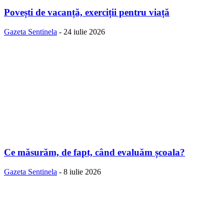
Povești de vacanță, exerciții pentru viață
Gazeta Sentinela
-
24 iulie 2026
Ce măsurăm, de fapt, când evaluăm școala?
Gazeta Sentinela
-
8 iulie 2026