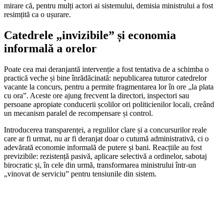
mirare că, pentru mulți actori ai sistemului, demisia ministrului a fost
resimțită ca o ușurare.
Catedrele „invizibile” și economia
informală a orelor
Poate cea mai deranjantă intervenție a fost tentativa de a schimba o
practică veche și bine înrădăcinată: nepublicarea tuturor catedrelor
vacante la concurs, pentru a permite fragmentarea lor în ore „la plata
cu ora”. Aceste ore ajung frecvent la directori, inspectori sau
persoane apropiate conducerii școlilor ori politicienilor locali, creând
un mecanism paralel de recompensare și control.
Introducerea transparenței, a regulilor clare și a concursurilor reale
care ar fi urmat, nu ar fi deranjat doar o cutumă administrativă, ci o
adevărată economie informală de putere și bani. Reacțiile au fost
previzibile: rezistență pasivă, aplicare selectivă a ordinelor, sabotaj
birocratic și, în cele din urmă, transformarea ministrului într-un
„vinovat de serviciu” pentru tensiunile din sistem.