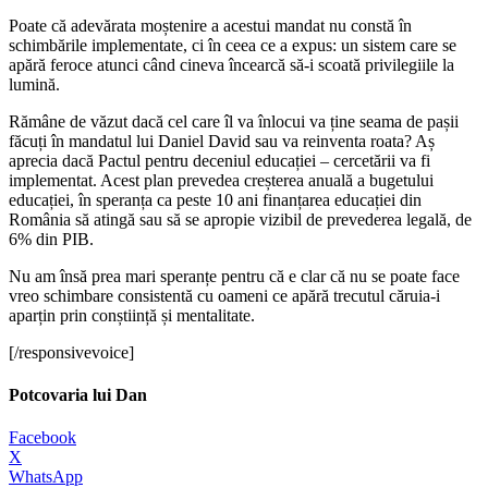
Poate că adevărata moștenire a acestui mandat nu constă în
schimbările implementate, ci în ceea ce a expus: un sistem care se
apără feroce atunci când cineva încearcă să-i scoată privilegiile la
lumină.
Rămâne de văzut dacă cel care îl va înlocui va ține seama de pașii
făcuți în mandatul lui Daniel David sau va reinventa roata? Aș
aprecia dacă Pactul pentru deceniul educației – cercetării va fi
implementat. Acest plan prevedea creșterea anuală a bugetului
educației, în speranța ca peste 10 ani finanțarea educației din
România să atingă sau să se apropie vizibil de prevederea legală, de
6% din PIB.
Nu am însă prea mari speranțe pentru că e clar că nu se poate face
vreo schimbare consistentă cu oameni ce apără trecutul căruia-i
aparțin prin conștiință și mentalitate.
[/responsivevoice]
Potcovaria lui Dan
Facebook
X
WhatsApp