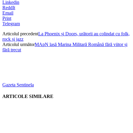
Linkedin
ReddIt
Email
Print
Telegram
Articolul precedent
La Phoenix și Doors, urătorii au colindat cu folk,
rock și jazz
Articolul următor
MApN lasă Marina Militară Română fără viitor și
fără trecut
Gazeta Sentinela
ARTICOLE SIMILARE