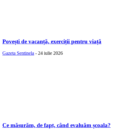
Povești de vacanță, exerciții pentru viață
Gazeta Sentinela
-
24 iulie 2026
Ce măsurăm, de fapt, când evaluăm școala?