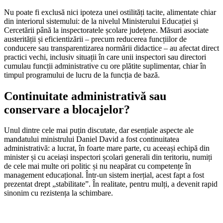
Nu poate fi exclusă nici ipoteza unei ostilități tacite, alimentate chiar
din interiorul sistemului: de la nivelul Ministerului Educației și
Cercetării până la inspectoratele școlare județene. Măsuri asociate
austerității și eficientizării – precum reducerea funcțiilor de
conducere sau transparentizarea normării didactice – au afectat direct
practici vechi, inclusiv situații în care unii inspectori sau directori
cumulau funcții administrative cu ore plătite suplimentar, chiar în
timpul programului de lucru de la funcția de bază.
Continuitate administrativă sau
conservare a blocajelor?
Unul dintre cele mai puțin discutate, dar esențiale aspecte ale
mandatului ministrului Daniel David a fost continuitatea
administrativă: a lucrat, în foarte mare parte, cu aceeași echipă din
minister și cu aceiași inspectori școlari generali din teritoriu, numiți
de cele mai multe ori politic și nu neapărat cu competențe în
management educațional. Într-un sistem inerțial, acest fapt a fost
prezentat drept „stabilitate”. În realitate, pentru mulți, a devenit rapid
sinonim cu rezistența la schimbare.