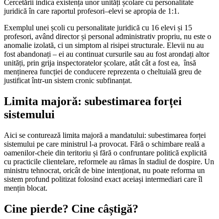
Cercetării indica existența unor unități școlare cu personalitate
juridică în care raportul profesori–elevi se apropia de 1:1.
Exemplul unei școli cu personalitate juridică cu 16 elevi și 15
profesori, având director și personal administrativ propriu, nu este o
anomalie izolată, ci un simptom al risipei structurale. Elevii nu au
fost abandonați – ei au continuat cursurile sau au fost arondați altor
unități, prin grija inspectoratelor școlare, atât cât a fost ea, însă
menținerea funcției de conducere reprezenta o cheltuială greu de
justificat într-un sistem cronic subfinanțat.
Limita majoră: subestimarea forței
sistemului
Aici se conturează limita majoră a mandatului: subestimarea forței
sistemului pe care ministrul l-a provocat. Fără o schimbare reală a
oamenilor-cheie din teritoriu și fără o confruntare politică explicită
cu practicile clientelare, reformele au rămas în stadiul de dospire. Un
ministru tehnocrat, oricât de bine intenționat, nu poate reforma un
sistem profund politizat folosind exact aceiași intermediari care îl
mențin blocat.
Cine pierde? Cine câștigă?