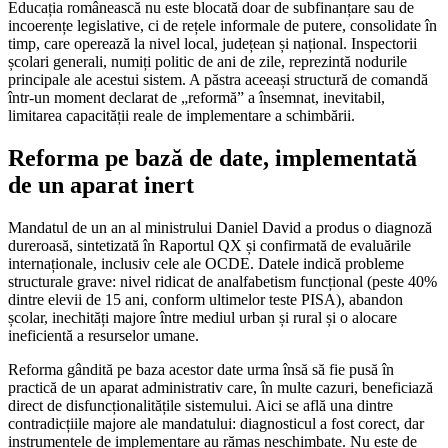
Educația românească nu este blocată doar de subfinanțare sau de
incoerențe legislative, ci de rețele informale de putere, consolidate în
timp, care operează la nivel local, județean și național. Inspectorii
școlari generali, numiți politic de ani de zile, reprezintă nodurile
principale ale acestui sistem. A păstra aceeași structură de comandă
într-un moment declarat de „reformă” a însemnat, inevitabil,
limitarea capacității reale de implementare a schimbării.
Reforma pe bază de date, implementată
de un aparat inert
Mandatul de un an al ministrului Daniel David a produs o diagnoză
dureroasă, sintetizată în Raportul QX și confirmată de evaluările
internaționale, inclusiv cele ale OCDE. Datele indică probleme
structurale grave: nivel ridicat de analfabetism funcțional (peste 40%
dintre elevii de 15 ani, conform ultimelor teste PISA), abandon
școlar, inechități majore între mediul urban și rural și o alocare
ineficientă a resurselor umane.
Reforma gândită pe baza acestor date urma însă să fie pusă în
practică de un aparat administrativ care, în multe cazuri, beneficiază
direct de disfuncționalitățile sistemului. Aici se află una dintre
contradicțiile majore ale mandatului: diagnosticul a fost corect, dar
instrumentele de implementare au rămas neschimbate. Nu este de