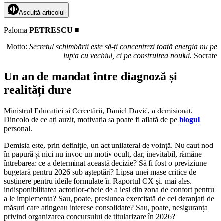
Ascultă articolul
Paloma
PETRESCU ■
Motto:
Secretul schimbării este să-ți concentrezi toată energia nu pe
lupta cu vechiul, ci pe construirea noului.
Socrate
Un an de mandat între diagnoză și
realități dure
Ministrul Educației și Cercetării, Daniel David, a demisionat.
Dincolo de ce ați auzit, motivația sa poate fi aflată de pe
blogul
personal.
Demisia este, prin definiție, un act unilateral de voință. Nu caut nod
în papură și nici nu invoc un motiv ocult, dar, inevitabil, rămâne
întrebarea: ce a determinat această decizie? Să fi fost o previziune
bugetară pentru 2026 sub așteptări? Lipsa unei mase critice de
susținere pentru ideile formulate în Raportul QX și, mai ales,
indisponibilitatea actorilor-cheie de a ieși din zona de confort pentru
a le implementa? Sau, poate, presiunea exercitată de cei deranjați de
măsuri care atingeau interese consolidate? Sau, poate, nesiguranța
privind organizarea concursului de titularizare în 2026?