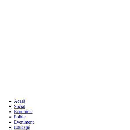
Acasă
Social
Economic
Politic
Eveniment
Educaţie