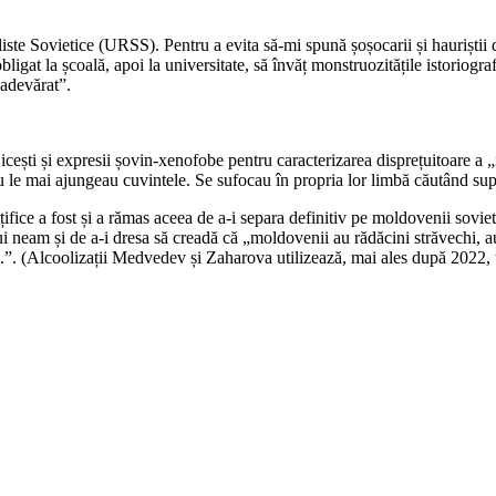
liste Sovietice (URSS). Pentru a evita să-mi spună șoșocarii și hauriștii
ligat la școală, apoi la universitate, să învăț monstruozitățile istoriogr
 adevărat”.
ojicești și expresii șovin-xenofobe pentru caracterizarea disprețuitoare a
 le mai ajungeau cuvintele. Se sufocau în propria lor limbă căutând supe
țifice a fost și a rămas aceea de a-i separa definitiv pe moldovenii sovie
lui neam și de a-i dresa să creadă că „moldovenii au rădăcini străvechi, au
etc.”. (Alcoolizații Medvedev și Zaharova utilizează, mai ales după 2022