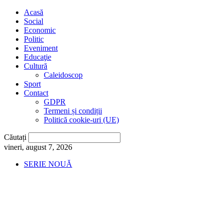
Acasă
Social
Economic
Politic
Eveniment
Educaţie
Cultură
Caleidoscop
Sport
Contact
GDPR
Termeni și condiții
Politică cookie-uri (UE)
Căutați
vineri, august 7, 2026
SERIE NOUĂ