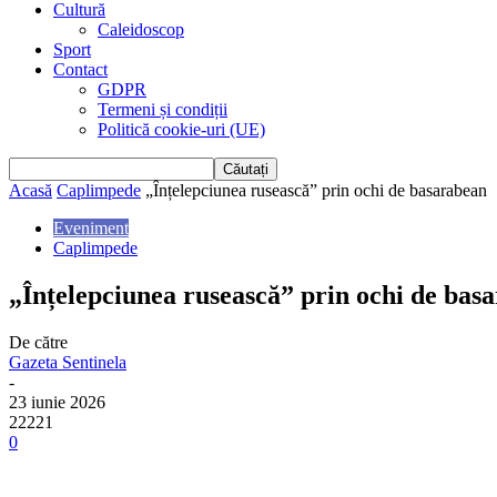
Cultură
Caleidoscop
Sport
Contact
GDPR
Termeni și condiții
Politică cookie-uri (UE)
Acasă
Caplimpede
„Înțelepciunea rusească” prin ochi de basarabean
Eveniment
Caplimpede
„Înțelepciunea rusească” prin ochi de bas
De către
Gazeta Sentinela
-
23 iunie 2026
22221
0