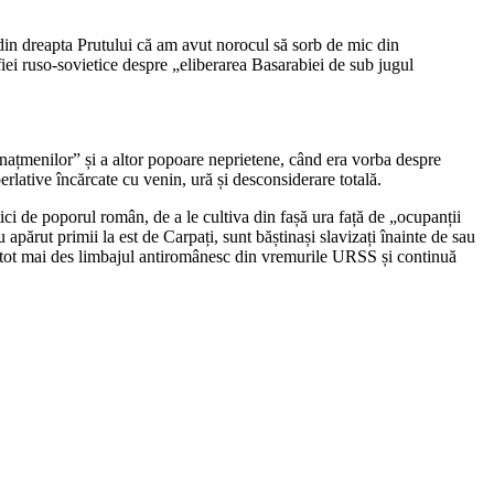
 din dreapta Prutului că am avut norocul să sorb de mic din
afiei ruso-sovietice despre „eliberarea Basarabiei de sub jugul
 „națmenilor” și a altor popoare neprietene, când era vorba despre
rlative încărcate cu venin, ură și desconsiderare totală.
tici de poporul român, de a le cultiva din fașă ura față de „ocupanții
 apărut primii la est de Carpați, sunt băștinași slavizați înainte de sau
, tot mai des limbajul antiromânesc din vremurile URSS și continuă