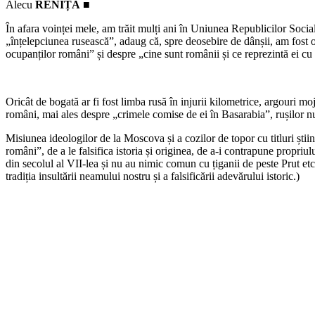
Alecu
RENIȚĂ
■
În afara voinței mele, am trăit mulți ani în Uniunea Republicilor Socia
„înțelepciunea rusească”, adaug că, spre deosebire de dânșii, am fost ob
ocupanților români” și despre „cine sunt românii și ce reprezintă ei cu
Oricât de bogată ar fi fost limba rusă în injurii kilometrice, argouri m
români, mai ales despre „crimele comise de ei în Basarabia”, rușilor nu
Misiunea ideologilor de la Moscova și a cozilor de topor cu titluri știin
români”, de a le falsifica istoria și originea, de a-i contrapune propriu
din secolul al VII-lea și nu au nimic comun cu țiganii de peste Prut 
tradiția insultării neamului nostru și a falsificării adevărului istoric.)