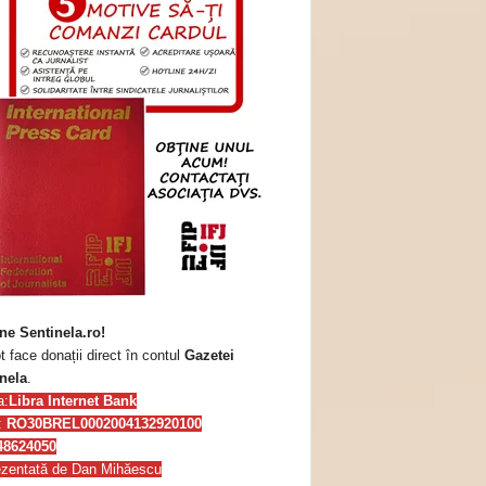
ne Sentinela.ro!
t face donații direct în contul
Gazetei
nela
.
a:
Libra Internet Bank
:
RO30BREL0002004132920100
48624050
zentată de Dan Mihăescu