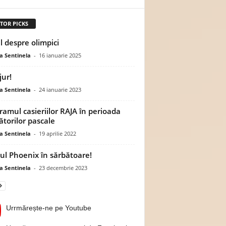
TOR PICKS
el despre olimpici
a Sentinela
-
16 ianuarie 2025
jur!
a Sentinela
-
24 ianuarie 2023
ramul casieriilor RAJA în perioada
ătorilor pascale
a Sentinela
-
19 aprilie 2022
ul Phoenix în sărbătoare!
a Sentinela
-
23 decembrie 2023
Urrmărește-ne pe Youtube