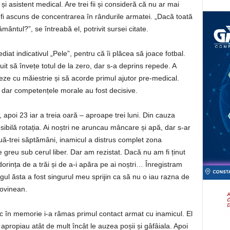
 și asistent medical. Are trei fii și consideră că nu ar mai
 fi ascuns de concentrarea în rândurile armatei. „Dacă toată
ntul?”, se întreabă el, potrivit sursei citate.
iat indicativul „Pele”, pentru că îi plăcea să joace fotbal.
it să învețe totul de la zero, dar s-a deprins repede. A
eze cu măiestrie și să acorde primul ajutor pre-medical.
i, dar competențele morale au fost decisive.
 apoi 23 iar a treia oară – aproape trei luni. Din cauza
bilă rotația. Ai noștri ne aruncau mâncare și apă, dar s-ar
ouă-trei săptămâni, inamicul a distrus complet zona
 greu sub cerul liber. Dar am rezistat. Dacă nu am fi ținut
 dorința de a trăi și de a-i apăra pe ai noștri… Înregistram
l ăsta a fost singurul meu sprijin ca să nu o iau razna de
ovinean.
ic în memorie i-a rămas primul contact armat cu inamicul. El
e apropiau atât de mult încât le auzea poșii și gâfâiala. Apoi