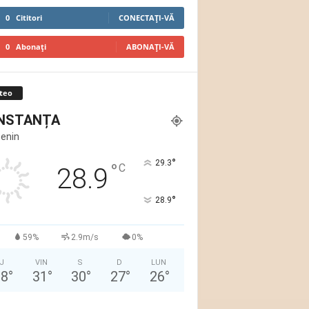
0
Cititori
CONECTAȚI-VĂ
0
Abonați
ABONAȚI-VĂ
teo
NSTANȚA
Senin
°
29.3
°
C
28.9
°
28.9
59%
2.9m/s
0%
J
VIN
S
D
LUN
28
°
31
°
30
°
27
°
26
°