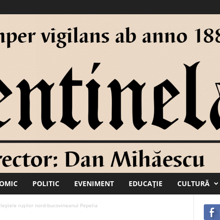
OMIC
POLITIC
EVENIMENT
EDUCAŢIE
CULTURĂ
cleștele rușilor nord-bucovineanul Pepelia