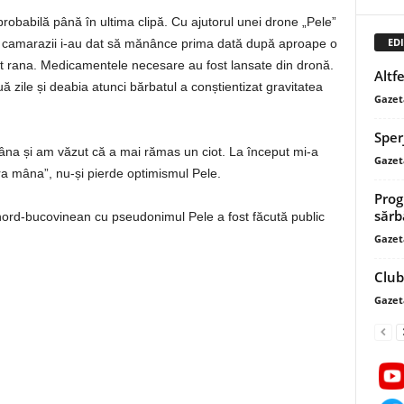
probabilă până în ultima clipă. Cu ajutorul unei drone „Pele”
EDI
lo, camarazii i-au dat să mănânce prima dată după aproape o
at rana. Medicamentele necesare au fost lansate din dronă.
Altf
 zile și deabia atunci bărbatul a conștientizat gravitatea
Gazet
Sper
âna și am văzut că a mai rămas un ciot. La început mi-a
Gazet
ara mâna”, nu-și pierde optimismul Pele.
Prog
sărb
 nord-bucovinean cu pseudonimul Pele a fost făcută public
Gazet
Club
Gazet