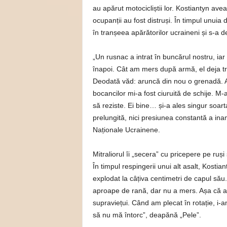
au apărut motocicliștii lor. Kostiantyn avea
ocupanții au fost distruși. În timpul unuia 
în tranșeea apărătorilor ucraineni și s-a 
„Un rusnac a intrat în buncărul nostru, iar
înapoi. Cât am mers după armă, el deja tr
Deodată văd: aruncă din nou o grenadă. Am 
bocancilor mi-a fost ciuruită de schije. M-
să reziste. Ei bine… și-a ales singur soart
prelungită, nici presiunea constantă a inami
Naționale Ucrainene.
Mitraliorul îi „secera” cu pricepere pe ru
În timpul respingerii unui alt asalt, Kosti
explodat la câțiva centimetri de capul să
aproape de rană, dar nu a mers. Așa că a t
supraviețui. Când am plecat în rotație, i-
să nu mă întorc”, deapănă „Pele”.