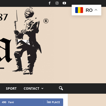
RO
SPORT
CONTACT
490
Fani
ÎMI PLACE