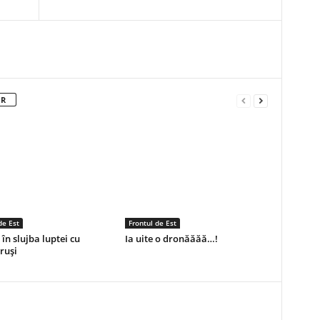
OR
de Est
Frontul de Est
 în slujba luptei cu
Ia uite o dronăăăă…!
 ruși