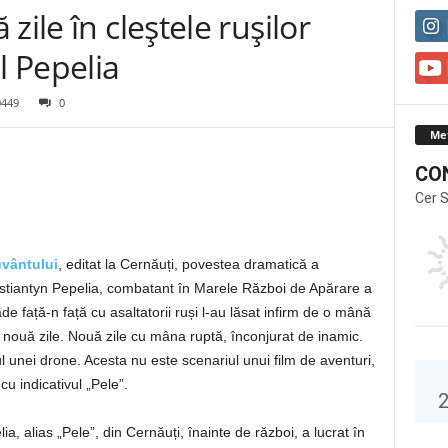
zile în cleștele rușilor
 Pepelia
0449
0
Me
CO
Cer 
uvântului
, editat la Cernăuți, povestea dramatică a
tiantyn Pepelia, combatant în Marele Război de Apărare a
e față-n față cu asaltatorii ruși l-au lăsat infirm de o mână
e nouă zile. Nouă zile cu mâna ruptă, înconjurat de inamic.
l unei drone. Acesta nu este scenariul unui film de aventuri,
cu indicativul „Pele”.
a, alias „Pele”, din Cernăuți, înainte de război, a lucrat în