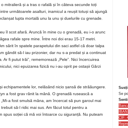
 o mitralieră și a tras o rafală și în câteva secunde toți
dintre următoarele asalturi, inamicul a reușit totuși să ajungă
declanșat lupta mortală unu la unu și duelurile cu grenade.
 eu îl scot afară. Aruncă în mine cu o grenadă, eu i-o arunc
ăgea rafale spre mine. Între noi doi erau 15-17 metri.
sărit în spatele parapetului din saci astfel că doar talpa
am gândit să-l iau prizonier, dar nu s-a predat și a continuat
a. Ar fi putut trăi”, rememorează „Pele”. Nici încercuirea
cului, nici epuizarea fizică nu i-au oprit pe ostașii Gărzi
și și echipamentele lor, nelăsând nicio șansă de străăungere.
Susți
Se po
antyn a fost grav rănit la mână. O grenadă rusească a
Senti
u. „Mi-a fost smulsă mâna, am încercat să pun garoul mai
Banc
rebuit să-l ridic mai sus. Am făcut totul pentru a
IBAN
am spus soției că mă voi întoarce cu siguranță. Nu puteam
CIF:
Repre