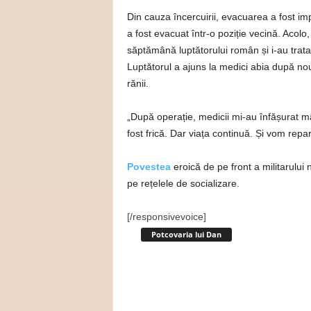
Din cauza încercuirii, evacuarea a fost im
a fost evacuat într-o poziție vecină. Aco
săptămână luptătorului român și i-au trat
Luptătorul a ajuns la medici abia după nouă
rănii.
„După operație, medicii mi-au înfășurat m
fost frică. Dar viața continuă. Și vom rep
Povestea
eroică de pe front a militarului
pe rețelele de socializare.
[/responsivevoice]
Potcovaria lui Dan