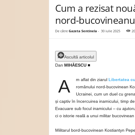
Cum a rezisat nouă 
n
e
nord-bucovineanul
l
a
.
De către
Gazeta Sentinela
-
30 iulie 2025
2
r
o
Ascultă articolul
Dan
MIHĂESCU ■
A
m aflat din ziarul
Libertatea c
românului nord-bucovinean Kos
Ucrainei, cum un duel cu grenad
și captiv în încercuirea inamicului, timp d
Evacuare sub focul inamicului – cu ajutoru
ci o istorie reală a unui militar bucovinean 
Militarul bord-bucovinean Kostiantyn Pepeli