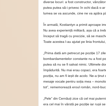
diverse locuri: a fost constructor, vânzător
putea putea să-i privesc în ochi dacă s-ar
lumea se va ascunde, cine ne va apăra pămâ
În armată, Kostiantyn a primit aproape imed
Nu avea experiență militară, așa că a trebu
început să tragă cu precizie, să se masch
Toate acestea l-au ajutat pe linia frontulu
„Prima dată am petrecut pe poziție 17 zile,
bombardamentelor constante nu a fost posi
putea să nu se fi salvat nimic. Ultimele d
împădurită. Nu mai erau copaci, era foarte
poziția, nu am fi ieșit de acolo. Ne-a ținut
mesaje vocale pentru soția mea – monologu
tot”, rememorează eroul român, nord-buc
„Pele” din Cernăuți zice că cel mai putern
era cel mai în vârstă pe poziție iar rușii s