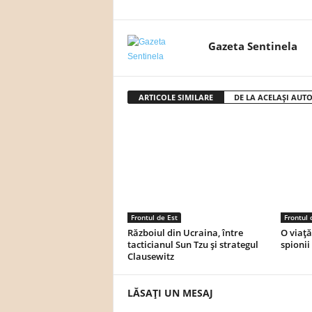
Gazeta Sentinela
ARTICOLE SIMILARE
DE LA ACELAȘI AUT
Frontul de Est
Frontul 
Războiul din Ucraina, între
O viață
tacticianul Sun Tzu și strategul
spionii
Clausewitz
LĂSAȚI UN MESAJ