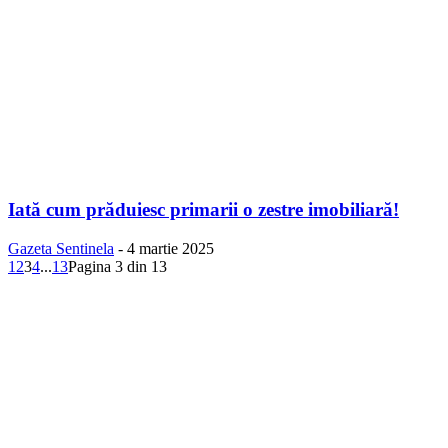
Iată cum prăduiesc primarii o zestre imobiliară!
Gazeta Sentinela
-
4 martie 2025
1
2
3
4
...
13
Pagina 3 din 13