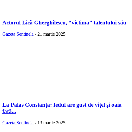
Actorul Lică Gherghilescu, “victima” talentului său
Gazeta Sentinela
-
21 martie 2025
La Palas Constanța: Iedul are gust de vițel și oaia
fată...
Gazeta Sentinela
-
13 martie 2025