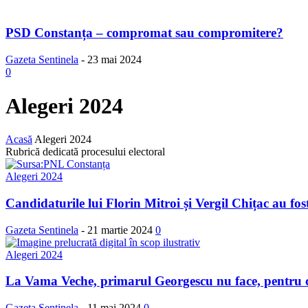
PSD Constanța – compromat sau compromitere?
Gazeta Sentinela
-
23 mai 2024
0
Alegeri 2024
Acasă
Alegeri 2024
Rubrică dedicată procesului electoral
Alegeri 2024
Candidaturile lui Florin Mitroi și Vergil Chițac au fost 
Gazeta Sentinela
-
21 martie 2024
0
Alegeri 2024
La Vama Veche, primarul Georgescu nu face, pentru 
Gazeta Sentinela
-
11 mai 2024
0