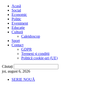
Acasă
Social
Economic
Politic
Eveniment
Educaţie
Cultură
Caleidoscop
Sport
Contact
GDPR
Termeni și condiții
Politică cookie-uri (UE)
Căutați
joi, august 6, 2026
SERIE NOUĂ