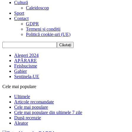
Cultură
Caleidoscop
Sport
Contact
GDPR
Termeni și condiții
Politică cookie-uri (UE)
Alegeri 2024
APĂRARE
Feisbucisme
Gabier
Sentinela-UE
Cele mai populare
Ultimele
Articole recomandate
Cele mai populare
Cele mai populare din ultimele 7 zile
După recenzie
Aleator