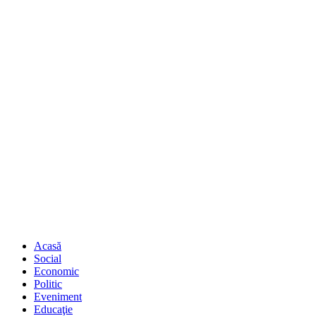
Acasă
Social
Economic
Politic
Eveniment
Educaţie